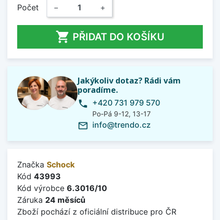
Počet
−
+

PŘIDAT DO KOŠÍKU
Jakýkoliv dotaz? Rádi vám
poradíme.
+420 731 979 570
phone
Po-Pá 9-12, 13-17
info@trendo.cz
mail_outline
Značka
Schock
Kód
43993
Kód výrobce
6.3016/10
Záruka
24 měsíců
Zboží pochází z oficiální distribuce pro ČR