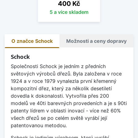
Cena
400 Kč
5 a více skladem
O značce Schock
Možnosti a ceny dopravy
Schock
Společnosti Schock je jedním z předních
světových výrobců dřezů. Byla založena v roce
1924 a v roce 1979 vynalezla první křemenný
kompozitní dřez, který za několik desetiletí
dovedla k dokonalosti. Vytvořila přes 200
modelů ve 40ti barevných provedeních a je s 90ti
patenty lídrem v oblasti inovací - více než 60%
všech dřezů se po celém světě vyrábí její
patentovanou metodou.
Schock je jediným výrobcem, který vyrábí