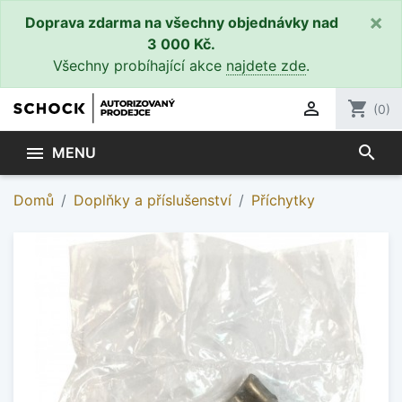
×
Doprava zdarma na všechny objednávky nad
3 000 Kč.
Všechny probíhající akce
najdete zde
.

shopping_cart
(0)
search

MENU
Domů
Doplňky a příslušenství
Příchytky