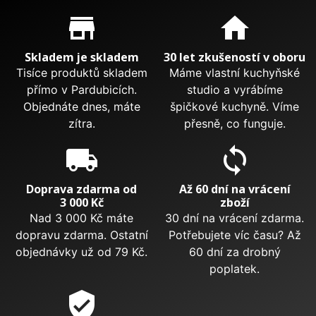
Proč nakupovat u nás?
store_mall_directory
home
Skladem je skladem
30 let zkušeností v oboru
Tisíce produktů skladem
Máme vlastní kuchyňské
přímo v Pardubicích.
studio a vyrábíme
Objednáte dnes, máte
špičkové kuchyně. Víme
zítra.
přesně, co funguje.
local_shipping
sync
Doprava zdarma od
Až 60 dní na vrácení
3 000 Kč
zboží
Nad 3 000 Kč máte
30 dní na vrácení zdarma.
dopravu zdarma. Ostatní
Potřebujete víc času? Až
objednávky už od 79 Kč.
60 dní za drobný
poplatek.
verified_user