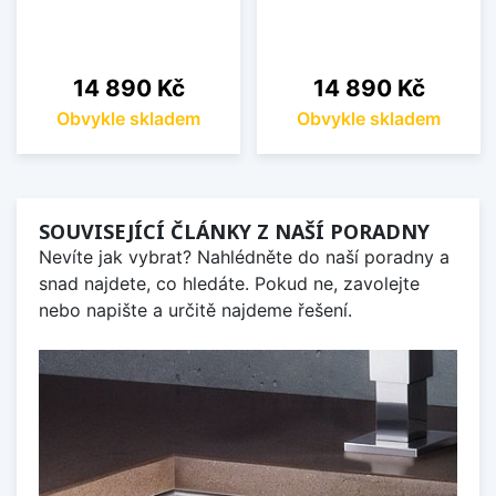
Cena
Cena
14 890 Kč
14 890 Kč
Obvykle skladem
Obvykle skladem
SOUVISEJÍCÍ ČLÁNKY Z NAŠÍ PORADNY
Nevíte jak vybrat? Nahlédněte do naší poradny a
snad najdete, co hledáte. Pokud ne, zavolejte
nebo napište a určitě najdeme řešení.