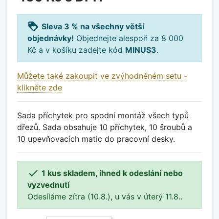
loyalty
Sleva 3 % na všechny větší
objednávky!
Objednejte alespoň za 8 000
Kč a v košíku zadejte kód
MINUS3
.
Můžete také zakoupit ve zvýhodněném setu -
klikněte zde
Sada příchytek pro spodní montáž všech typů
dřezů. Sada obsahuje 10 příchytek, 10 šroubů a
10 upevňovacích matic do pracovní desky.

1 kus skladem, ihned k odeslání nebo
vyzvednutí
Odesíláme zítra (10.8.), u vás v úterý 11.8..