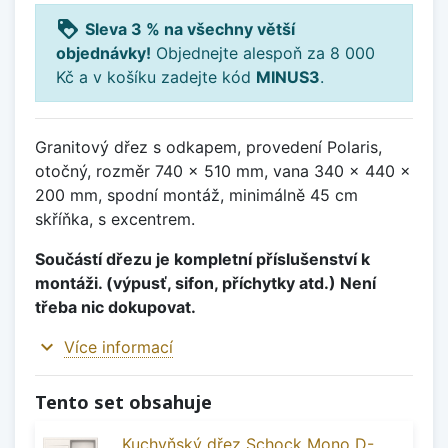
loyalty
Sleva 3 % na všechny větší
objednávky!
Objednejte alespoň za 8 000
Kč a v košíku zadejte kód
MINUS3
.
Granitový dřez s odkapem, provedení Polaris,
otočný, rozměr 740 x 510 mm, vana 340 x 440 x
200 mm, spodní montáž, minimálně 45 cm
skříňka, s excentrem.
Součástí dřezu je kompletní příslušenství k
montáži. (výpusť, sifon, příchytky atd.) Není
třeba nic dokupovat.
expand_more
Více informací
Tento set obsahuje
Kuchyňský dřez Schock Mono D-