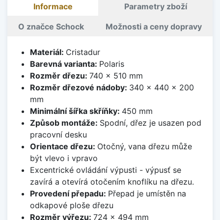
Informace
Parametry zboží
O značce Schock
Možnosti a ceny dopravy
Materiál:
Cristadur
Barevná varianta:
Polaris
Rozměr dřezu:
740 x 510 mm
Rozměr dřezové nádoby:
340 x 440 x 200
mm
Minimální šířka skříňky:
450 mm
Způsob montáže:
Spodní, dřez je usazen pod
pracovní desku
Orientace dřezu:
Otočný, vana dřezu může
být vlevo i vpravo
Excentrické ovládání výpusti - výpusť se
zavírá a otevírá otočením knoflíku na dřezu.
Provedení přepadu:
Přepad je umístěn na
odkapové ploše dřezu
Rozměr výřezu:
724 x 494 mm