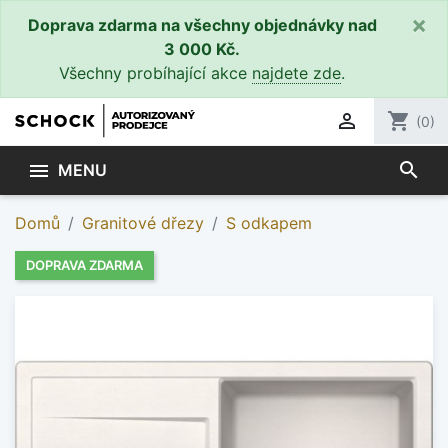
×
Doprava zdarma na všechny objednávky nad
3 000 Kč.
Všechny probíhající akce
najdete zde
.

shopping_cart
(0)
search

MENU
Domů
Granitové dřezy
S odkapem
DOPRAVA ZDARMA