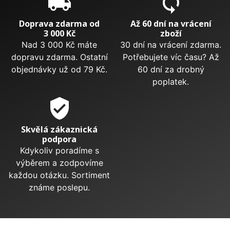
local_shipping
sync
Doprava zdarma od
Až 60 dní na vrácení
3 000 Kč
zboží
Nad 3 000 Kč máte
30 dní na vrácení zdarma.
dopravu zdarma. Ostatní
Potřebujete víc času? Až
objednávky už od 79 Kč.
60 dní za drobný
poplatek.
verified_user
Skvělá zákaznická
podpora
Kdykoliv poradíme s
výběrem a zodpovíme
každou otázku. Sortiment
známe poslepu.