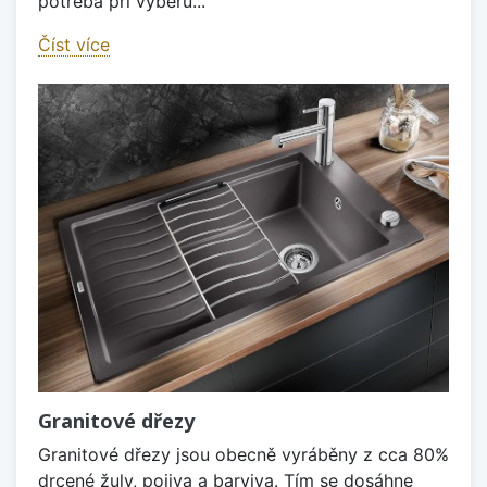
potřeba při výběru...
Číst více
Granitové dřezy
Granitové dřezy jsou obecně vyráběny z cca 80%
drcené žuly, pojiva a barviva. Tím se dosáhne