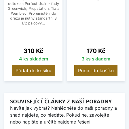
odtokem Perfect drain - řady
Greenwich, Prepstation, Tia a
Wembley. Pro umístění do
dřezu je nutný standartní 3
1/2 palcový...
Cena
Cena
310 Kč
170 Kč
4 ks skladem
3 ks skladem
Přidat do košíku
Přidat do košíku
SOUVISEJÍCÍ ČLÁNKY Z NAŠÍ PORADNY
Nevíte jak vybrat? Nahlédněte do naší poradny a
snad najdete, co hledáte. Pokud ne, zavolejte
nebo napište a určitě najdeme řešení.