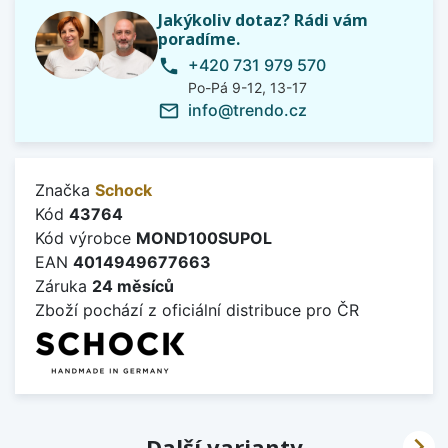
Jakýkoliv dotaz? Rádi vám
poradíme.
+420 731 979 570
phone
Po-Pá 9-12, 13-17
info@trendo.cz
mail_outline
Značka
Schock
Kód
43764
Kód výrobce
MOND100SUPOL
EAN
4014949677663
Záruka
24 měsíců
Zboží pochází z oficiální distribuce pro ČR

Další varianty