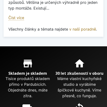
způsobů. Většina je určených výhradně pro jeden
typ montáže. Existují...
Číst více
Všechny články a témata najdete
v naší poradně
.
Proč nakupovat u nás?
store_mall_directory
home
Skladem je skladem
30 let zkušeností v oboru
Tisíce produktů skladem
Máme vlastní kuchyňské
přímo v Pardubicích.
studio a vyrábíme
Objednáte dnes, máte
špičkové kuchyně. Víme
zítra.
přesně, co funguje.