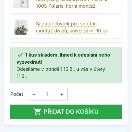
100S Polaris, horní montáž
Sada příchytek pro spodní
montáž dřezů, univerzální, 10 ks

1 kus skladem, ihned k odeslání nebo
vyzvednutí
Odesíláme v pondělí 10.8., u vás v úterý
11.8..
Počet
−
+

PŘIDAT DO KOŠÍKU