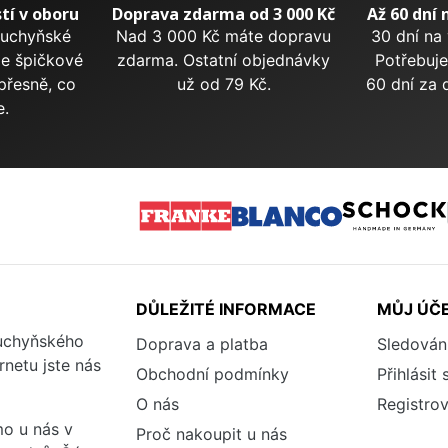
tí v oboru
Doprava zdarma od 3 000 Kč
Až 60 dní 
kuchyňské
Nad 3 000 Kč máte dopravu
30 dní na
me špičkové
zdarma. Ostatní objednávky
Potřebuje
přesně, co
už od 79 Kč.
60 dní za 
e.
DŮLEŽITÉ INFORMACE
MŮJ ÚČ
kuchyňského
Doprava a platba
Sledován
rnetu jste nás
Obchodní podmínky
Přihlásit 
O nás
Registrov
o u nás v
Proč nakoupit u nás