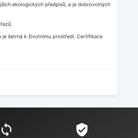
ších ekologických předpisů, a je dobrovolných
dřezů.
je šetrná k životnímu prostředí. Certifikace
sync
verified_user