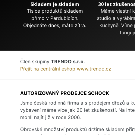
Skladem je skladem
30 let zkušenos
Tisíce produktů skladem
Máme vlastní 
přímo v Pardubicích.
studio a vyrábí
Objednáte dnes, máte zítra.
kuchyně. Víme 
funguj
Člen skupiny
TRENDO s.r.o.
Přejít na centrální eshop www.trendo.cz
AUTORIZOVANÝ PRODEJCE SCHOCK
Jsme česká rodinná firma a s prodejem dřezů a 
vybavení máme více jak 20 let zkušeností. Na inte
mohli najít již v roce 2006.
Obrovské množství produktů držíme skladem přím