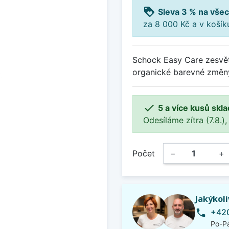
loyalty
Sleva 3 % na všec
za 8 000 Kč a v koší
Schock Easy Care zesvětl
organické barevné změny

5 a více kusů skl
Odesíláme zítra (7.8.),
Počet
−
+
Jakýkol
+420
phone
Po-Pá