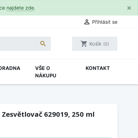
×
kce
najdete zde
.

Přihlásit se

shopping_cart
Košík
(0)
ORADNA
VŠE O
KONTAKT
NÁKUPU
 Zesvětlovač 629019, 250 ml