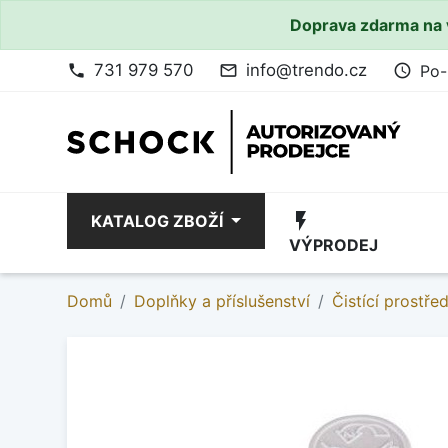
Doprava zdarma na 
731 979 570
info@trendo.cz
Po-
phone
mail_outline
access_time
flash_on
KATALOG ZBOŽÍ
VÝPRODEJ
Domů
Doplňky a příslušenství
Čistící prostře