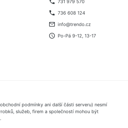
phone
731 979 570
phone
736 608 124
mail_outline
info@trendo.cz
access_time
Po-Pá 9-12, 13-17
 obchodní podmínky ani další části serveru) nesmí
robků, služeb, firem a společností mohou být
.