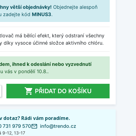
hny větší objednávky!
Objednejte alespoň
ku zadejte kód
MINUS3
.
ovač má bělící efekt, který odstraní všechny
 díky vysoce účinné složce aktivního chlóru.
adem, ihned k odeslání nebo vyzvednutí
 u vás v pondělí 10.8..

PŘIDAT DO KOŠÍKU
iv dotaz? Rádi vám poradíme.
 731 979 570
info@trendo.cz
mail_outline
 9-12, 13-17