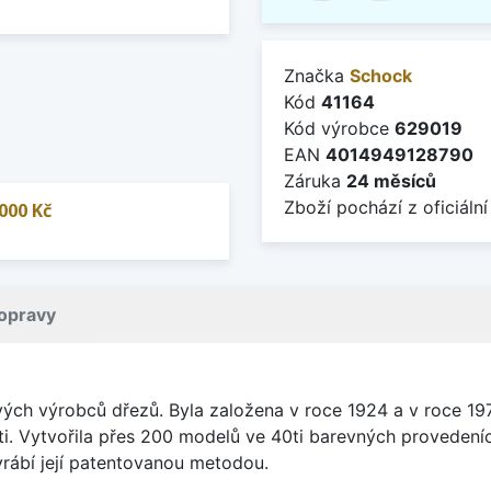
Značka
Schock
Kód
41164
Kód výrobce
629019
EAN
4014949128790
Záruka
24 měsíců
Zboží pochází z oficiální
000 Kč
opravy
vých výrobců dřezů. Byla založena v roce 1924 a v roce 19
ti. Vytvořila přes 200 modelů ve 40ti barevných provedeních
rábí její patentovanou metodou.