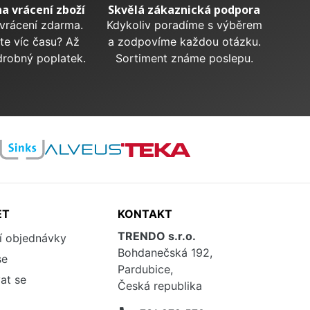
na vrácení zboží
Skvělá zákaznická podpora
 vrácení zdarma.
Kdykoliv poradíme s výběrem
te víc času? Až
a zodpovíme každou otázku.
drobný poplatek.
Sortiment známe poslepu.
ET
KONTAKT
TRENDO s.r.o.
í objednávky
Bohdanečská 192,
se
Pardubice,
at se
Česká republika