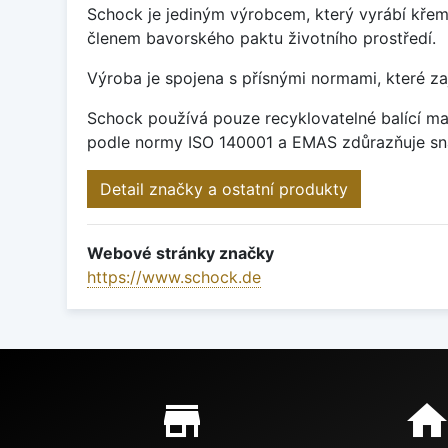
Schock je jediným výrobcem, který vyrábí křem
členem bavorského paktu životního prostředí.
Výroba je spojena s přísnými normami, které za
Schock používá pouze recyklovatelné balící mat
podle normy ISO 140001 a EMAS zdůrazňuje sna
Detail značky a ostatní produkty
Webové stránky značky
https://www.schock.de
Proč nakupovat u nás?
store_mall_directory
hom