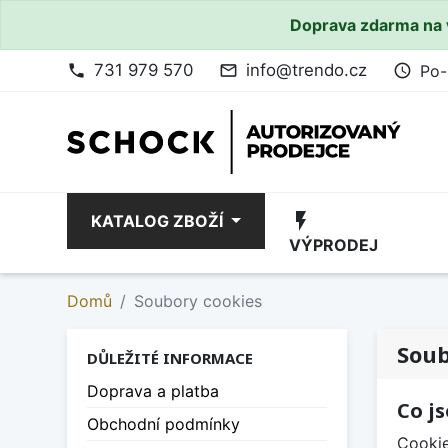
Doprava zdarma na 
731 979 570
info@trendo.cz
Po-
phone
mail_outline
access_time
flash_on
KATALOG ZBOŽÍ
VÝPRODEJ
Domů
Soubory cookies
Soub
DŮLEŽITÉ INFORMACE
Doprava a platba
Co j
Obchodní podmínky
Cookie