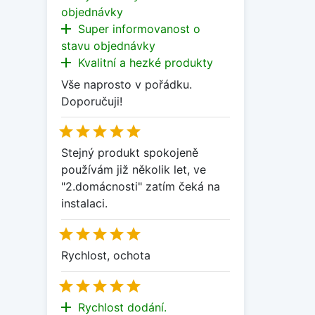
objednávky
add
Super informovanost o
stavu objednávky
add
Kvalitní a hezké produkty
Vše naprosto v pořádku.
Doporučuji!





Stejný produkt spokojeně
používám již několik let, ve
"2.domácnosti" zatím čeká na
instalaci.





Rychlost, ochota





add
Rychlost dodání.