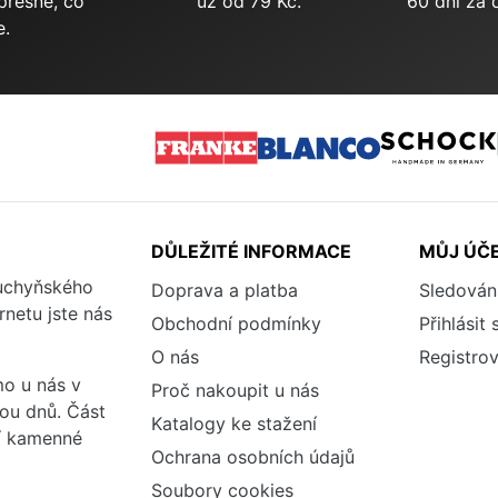
přesně, co
už od 79 Kč.
60 dní za 
e.
DŮLEŽITÉ INFORMACE
MŮJ ÚČ
kuchyňského
Doprava a platba
Sledován
rnetu jste nás
Obchodní podmínky
Přihlásit 
O nás
Registrov
o u nás v
Proč nakoupit u nás
vou dnů. Část
Katalogy ke stažení
ší kamenné
Ochrana osobních údajů
Soubory cookies