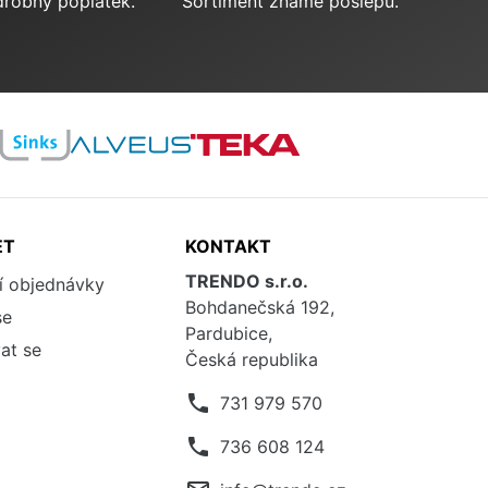
drobný poplatek.
Sortiment známe poslepu.
ET
KONTAKT
TRENDO s.r.o.
í objednávky
Bohdanečská 192,
se
Pardubice,
at se
Česká republika
phone
731 979 570
phone
736 608 124