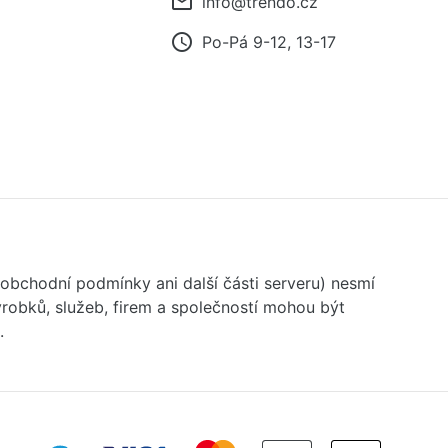
mail_outline
info@trendo.cz
access_time
Po-Pá 9-12, 13-17
 obchodní podmínky ani další části serveru) nesmí
robků, služeb, firem a společností mohou být
.