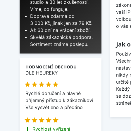
studio a 30 let zkušeností.
zákone
Víme, co funguje.
vaší I
Doprava zdarma od
volbou
3 000 Kč, jinak jen za 79 Kč.
o vás 
Až 60 dní na vrácení zboží.
Skvělá zákaznická podpora.
Jak 
Sortiment známe poslepu.
Použív
Všechn
HODNOCENÍ OBCHODU
nastav
DLE HEUREKY
nikdy 
určité





Každý 
Rychlé doručení a hlavně
se doz
příjemný přístup k zákazníkovi
stráne
Vše vysvětleno a předáno





add
Rychlost vyřízení