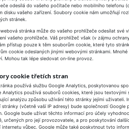
žeče odesílá do vašeho počítače nebo mobilního telefonu (
 disku vašeho zařízení. Soubory cookie nám umožňují rozli
ch stránek.
webová stránka může do vašeho prohlížeče odesílat své v
ení vašeho prohlížeče. Váš prohlížeč však (v zájmu ochr
ám přístup pouze k těm souborům cookie, které tyto stránky
ům cookie odeslaných jinými webovými stránkami. Mnohé we
ví. Mohou tak lépe sledovat on-line provoz.
ory cookie třetích stran
tránka používá službu Google Analytics, poskytovanou spole
 Analytics používá souborů cookies, které jsou textovými
jící analýzu způsobu užívání této stránky jejími uživatel
í stránky (včetně vaší IP adresy) bude společností Google
h. Google bude užívat těchto informací pro účely vyhodnoco
tě, určených pro její provozovatele, a pro poskytování dalšíc
í internetu vůbec. Google může také poskytnout tyto info