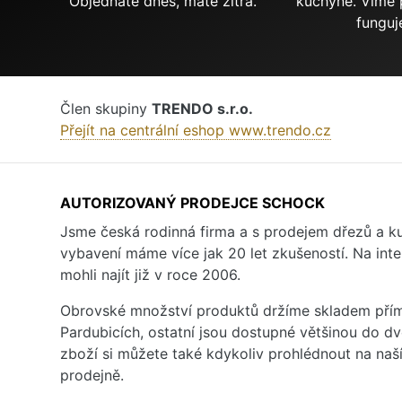
Objednáte dnes, máte zítra.
kuchyně. Víme 
funguj
Člen skupiny
TRENDO s.r.o.
Přejít na centrální eshop www.trendo.cz
AUTORIZOVANÝ PRODEJCE SCHOCK
Jsme česká rodinná firma a s prodejem dřezů a 
vybavení máme více jak 20 let zkušeností. Na inte
mohli najít již v roce 2006.
Obrovské množství produktů držíme skladem přím
Pardubicích, ostatní jsou dostupné většinou do d
zboží si můžete také kdykoliv prohlédnout na na
prodejně.