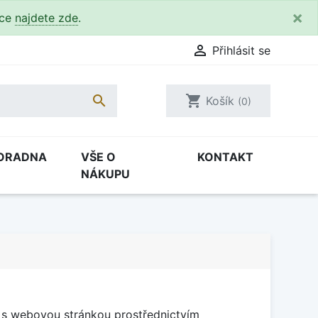
×
kce
najdete zde
.

Přihlásit se

shopping_cart
Košík
(0)
ORADNA
VŠE O
KONTAKT
NÁKUPU
č s webovou stránkou prostřednictvím