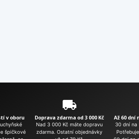
e
local_shipping
tí v oboru
Doprava zdarma od 3 000 Kč
Až 60 dní 
kuchyňské
Nad 3 000 Kč máte dopravu
30 dní na
me špičkové
zdarma. Ostatní objednávky
Potřebuje