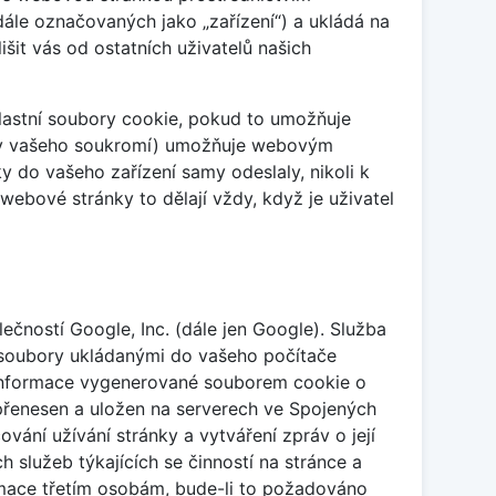
dále označovaných jako „zařízení“) a ukládá na
šit vás od ostatních uživatelů našich
lastní soubory cookie, pokud to umožňuje
any vašeho soukromí) umožňuje webovým
 do vašeho zařízení samy odeslaly, nikoli k
bové stránky to dělají vždy, když je uživatel
čností Google, Inc. (dále jen Google). Služba
 soubory ukládanými do vašeho počítače
i. Informace vygenerované souborem cookie o
 přenesen a uložen na serverech ve Spojených
vání užívání stránky a vytváření zpráv o její
h služeb týkajících se činností na stránce a
rmace třetím osobám, bude-li to požadováno