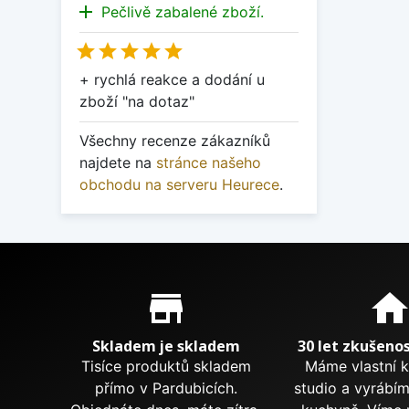
add
Pečlivě zabalené zboží.





+ rychlá reakce a dodání u
zboží "na dotaz"
Všechny recenze zákazníků
najdete na
stránce našeho
obchodu na serveru Heurece
.
Proč nakupovat u nás?
store_mall_directory
hom
Skladem je skladem
30 let zkušenos
Tisíce produktů skladem
Máme vlastní 
přímo v Pardubicích.
studio a vyrábí