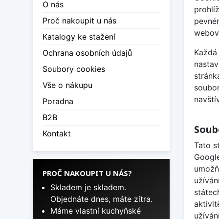
O nás
prohlí
Proč nakoupit u nás
pevném
webový
Katalogy ke stažení
Každá 
Ochrana osobních údajů
nastav
Soubory cookies
stránk
Vše o nákupu
soubor
navští
Poradna
B2B
Soub
Kontakt
Tato s
Google
umožňu
PROČ NAKOUPIT U NÁS?
užíván
Skladem je skladem.
státec
Objednáte dnes, máte zítra.
aktivi
Máme vlastní kuchyňské
užíván