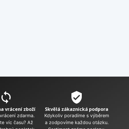
sync
verified_user
na vrácení zboží
Skvělá zákaznická podpora
 vrácení zdarma.
Kdykoliv poradíme s výběrem
te víc času? Až
a zodpovíme každou otázku.