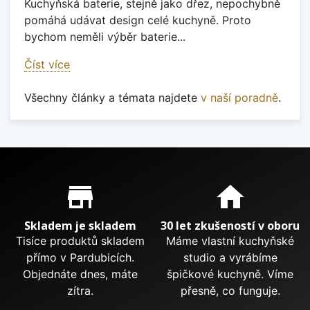
Kuchyňská baterie, stejně jako dřez, nepochybně
pomáhá udávat design celé kuchyně. Proto
bychom neměli výběr baterie...
Číst více
Všechny články a témata najdete
v naší poradně
.
Proč nakupovat u nás?
store_mall_directory
home
Skladem je skladem
30 let zkušeností v oboru
Tisíce produktů skladem
Máme vlastní kuchyňské
přímo v Pardubicích.
studio a vyrábíme
Objednáte dnes, máte
špičkové kuchyně. Víme
zítra.
přesně, co funguje.