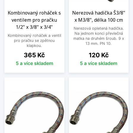
Kombinovaný roháček s
Nerezová hadička Š3/8"
ventilem pro pračku
x M3/8", délka 100 cm
1/2" x 3/8" x 3/4"
Nerezová opletená hadička.
Na jednom konci převlečná
Kombinovaný roháček a ventil
matka na druhém šroub. 9 x
pro pračku se zpětnou
13 mm. PN 10.
klapkou.
Cena
Cena
365 Kč
120 Kč
5 a více skladem
5 a více skladem