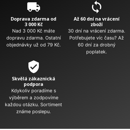
local_shipping
sync
Doprava zdarma od
Až 60 dní na vrácení
3 000 Kč
zboží
Nad 3 000 Kč máte
30 dní na vrácení zdarma.
dopravu zdarma. Ostatní
Potřebujete víc času? Až
objednávky už od 79 Kč.
60 dní za drobný
poplatek.
verified_user
Skvělá zákaznická
podpora
Kdykoliv poradíme s
výběrem a zodpovíme
každou otázku. Sortiment
známe poslepu.