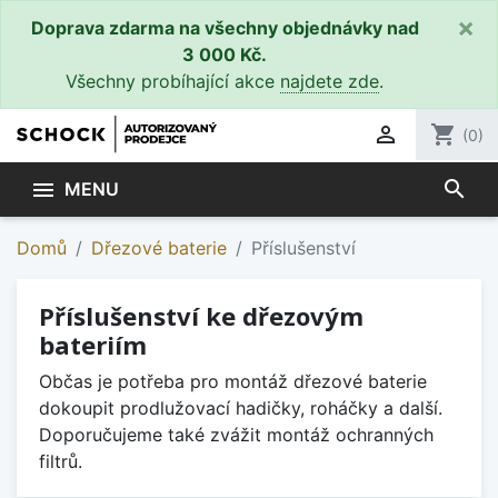
×
Doprava zdarma na všechny objednávky nad
3 000 Kč.
Všechny probíhající akce
najdete zde
.

shopping_cart
(0)
search

MENU
Domů
Dřezové baterie
Příslušenství
Příslušenství ke dřezovým
bateriím
Občas je potřeba pro montáž dřezové baterie
dokoupit prodlužovací hadičky, roháčky a další.
Doporučujeme také zvážit montáž ochranných
filtrů.