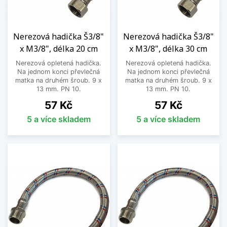
Nerezová hadička Š3/8"
Nerezová hadička Š3/8"
x M3/8", délka 20 cm
x M3/8", délka 30 cm
Nerezová opletená hadička.
Nerezová opletená hadička.
Na jednom konci převlečná
Na jednom konci převlečná
matka na druhém šroub. 9 x
matka na druhém šroub. 9 x
13 mm. PN 10.
13 mm. PN 10.
Cena
Cena
57 Kč
57 Kč
5 a více skladem
5 a více skladem