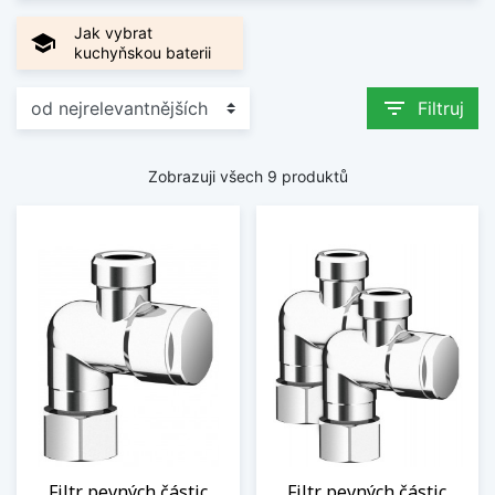
Jak vybrat
school
kuchyňskou baterii
filter_list
Filtruj
Zobrazuji všech 9 produktů
Filtr pevných částic
Filtr pevných částic