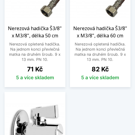
Nerezová hadička Š3/8"
Nerezová hadička Š3/8"
x M3/8", délka 50 cm
x M3/8", délka 60 cm
Nerezová opletená hadička.
Nerezová opletená hadička.
Na jednom konci převlečná
Na jednom konci převlečná
matka na druhém šroub. 9 x
matka na druhém šroub. 9 x
13 mm. PN 10.
13 mm. PN 10.
Cena
Cena
71 Kč
82 Kč
5 a více skladem
5 a více skladem