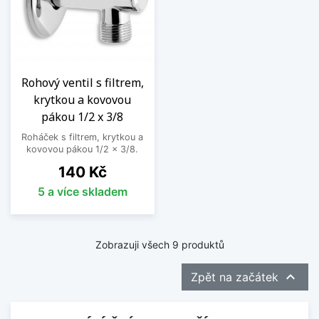
Rohový ventil s filtrem,
krytkou a kovovou
pákou 1/2 x 3/8
Roháček s filtrem, krytkou a
kovovou pákou 1/2 x 3/8.
Cena
140 Kč
5 a více skladem
Zobrazuji všech 9 produktů

Zpět na začátek