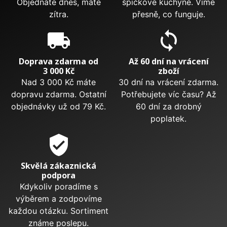
Objednáte dnes, máte
špičkové kuchyně. Víme
zítra.
přesně, co funguje.
local_shipping
sync
Doprava zdarma od
Až 60 dní na vrácení
3 000 Kč
zboží
Nad 3 000 Kč máte
30 dní na vrácení zdarma.
dopravu zdarma. Ostatní
Potřebujete víc času? Až
objednávky už od 79 Kč.
60 dní za drobný
poplatek.
verified_user
Skvělá zákaznická
podpora
Kdykoliv poradíme s
výběrem a zodpovíme
každou otázku. Sortiment
známe poslepu.