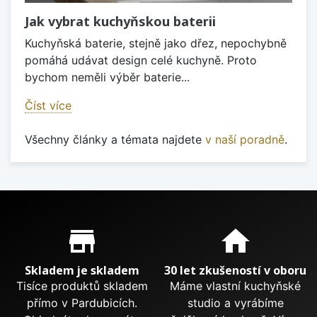
Jak vybrat kuchyňskou baterii
Kuchyňská baterie, stejně jako dřez, nepochybně
pomáhá udávat design celé kuchyně. Proto
bychom neměli výběr baterie...
Číst více
Všechny články a témata najdete
v naší poradně
.
Proč nakupovat u nás?
store_mall_directory
home
Skladem je skladem
30 let zkušeností v oboru
Tisíce produktů skladem
Máme vlastní kuchyňské
přímo v Pardubicích.
studio a vyrábíme