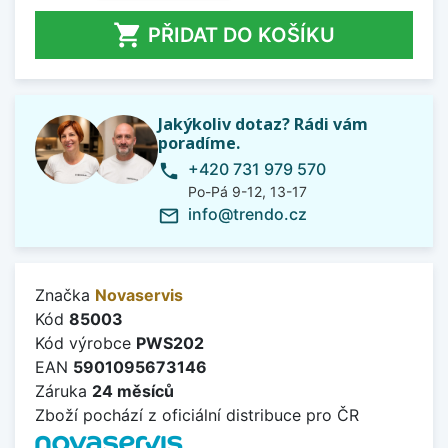

PŘIDAT DO KOŠÍKU
Jakýkoliv dotaz? Rádi vám
poradíme.
+420 731 979 570
phone
Po-Pá 9-12, 13-17
info@trendo.cz
mail_outline
Značka
Novaservis
Kód
85003
Kód výrobce
PWS202
EAN
5901095673146
Záruka
24 měsíců
Zboží pochází z oficiální distribuce pro ČR