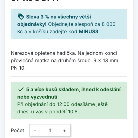
loyalty
Sleva 3 % na všechny větší
objednávky!
Objednejte alespoň za 8 000
Kč a v košíku zadejte kód
MINUS3
.
Nerezová opletená hadička. Na jednom konci
převlečná matka na druhém šroub. 9 x 13 mm.
PN 10.

5 a více kusů skladem, ihned k odeslání
nebo vyzvednutí
Při objednání do 12:00 odesíláme ještě
dnes, u vás v pondělí 10.8..
Počet
−
+