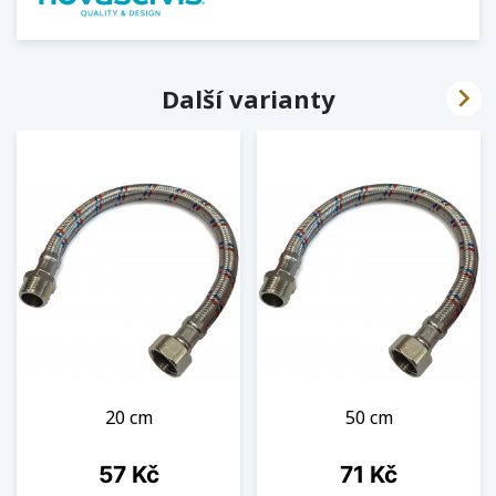

Další varianty
20 cm
50 cm
Cena
Cena
57 Kč
71 Kč