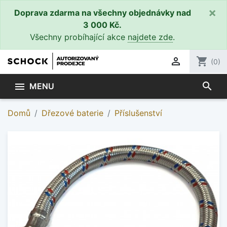
×
Doprava zdarma na všechny objednávky nad
3 000 Kč.
Všechny probíhající akce
najdete zde
.

shopping_cart
(0)
search

MENU
Domů
Dřezové baterie
Příslušenství