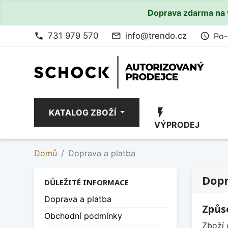
Doprava zdarma na 
731 979 570
info@trendo.cz
Po-
phone
mail_outline
access_time
flash_on
KATALOG ZBOŽÍ
VÝPRODEJ
Domů
Doprava a platba
Dopr
DŮLEŽITÉ INFORMACE
Doprava a platba
Způs
Obchodní podmínky
Zboží 