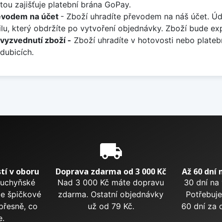
tou zajišťuje platební brána GoPay.
evodem na účet
- Zboží uhradíte převodem na náš účet. Ú
lu, který obdržíte po vytvoření objednávky. Zboží bude ex
 vyzvednutí zboží -
Zboží uhradíte v hotovosti nebo plateb
dubicích.
e
local_shipping
tí v oboru
Doprava zdarma od 3 000 Kč
Až 60 dní 
kuchyňské
Nad 3 000 Kč máte dopravu
30 dní na
me špičkové
zdarma. Ostatní objednávky
Potřebuje
přesně, co
už od 79 Kč.
60 dní za 
e.