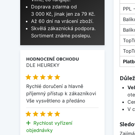
Doprava zdarma od
PPL -
3 000 Kč, jinak jen za 79 Kč.
Balí
Až 60 dní na vrácení zboží.
Skvělá zákaznická podpora.
Balík
Sortiment známe poslepu.
TopT
TopTr
HODNOCENÍ OBCHODU
Plat
DLE HEUREKY





Důlež
Rychlé doručení a hlavně
Vel
příjemný přístup k zákazníkovi
ote
Vše vysvětleno a předáno
Cen
V c





add
Rychlost vyřízení
Sledo
objednávky
Zajímá