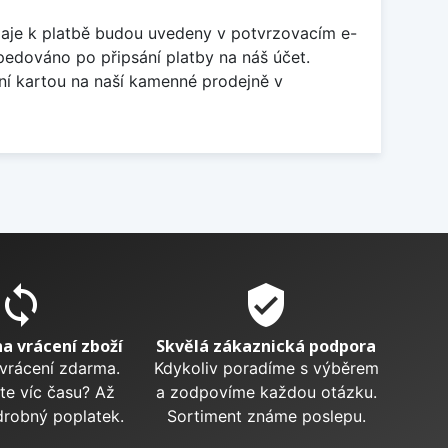
daje k platbě budou uvedeny v potvrzovacím e-
pedováno po připsání platby na náš účet.
ní kartou na naší kamenné prodejně v
sync
verified_user
na vrácení zboží
Skvělá zákaznická podpora
 vrácení zdarma.
Kdykoliv poradíme s výběrem
te víc času? Až
a zodpovíme každou otázku.
drobný poplatek.
Sortiment známe poslepu.