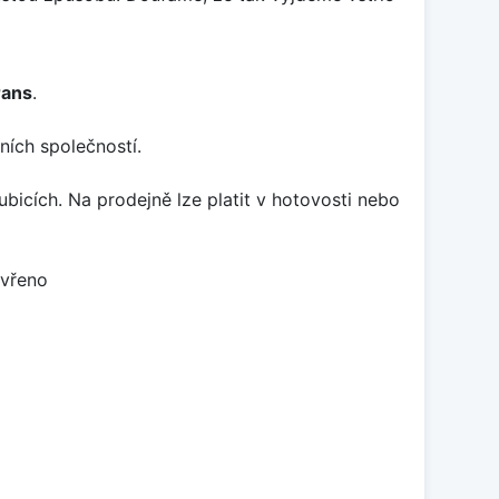
rans
.
ních společností.
icích. Na prodejně lze platit v hotovosti nebo
avřeno