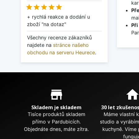
kar





Př
+ rychlá reakce a dodání u
mai
zboží "na dotaz"
Při
Par
Všechny recenze zákazníků
najdete na
stránce našeho
obchodu na serveru Heurece
.
Proč nakupovat u nás?
store_mall_directory
hom
Skladem je skladem
30 let zkušenos
Tisíce produktů skladem
Máme vlastní 
přímo v Pardubicích.
studio a vyrábí
Objednáte dnes, máte zítra.
kuchyně. Víme 
funguj