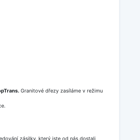
TopTrans.
Granitové dřezy zasíláme v režimu
ce.
edování zásilky, který jste od nás dostali