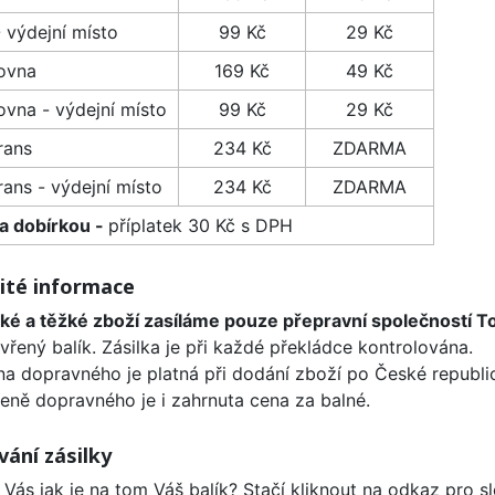
 výdejní místo
99 Kč
29 Kč
kovna
169 Kč
49 Kč
ovna - výdejní místo
99 Kč
29 Kč
rans
234 Kč
ZDARMA
ans - výdejní místo
234 Kč
ZDARMA
ba dobírkou -
příplatek 30 Kč s DPH
ité informace
ké a těžké zboží zasíláme pouze přepravní společností 
vřený balík. Zásilka je při každé překládce kontrolována.
a dopravného je platná při dodání zboží po České republi
eně dopravného je i zahrnuta cena za balné.
vání zásilky
 Vás jak je na tom Váš balík? Stačí kliknout na odkaz pro sl