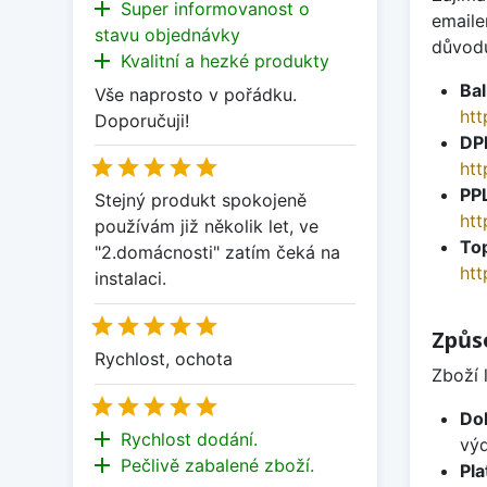
add
Super informovanost o
emaile
stavu objednávky
důvodu
add
Kvalitní a hezké produkty
Bal
Vše naprosto v pořádku.
htt
Doporučuji!
DP





ht
PPL
Stejný produkt spokojeně
htt
používám již několik let, ve
To
"2.domácnosti" zatím čeká na
htt
instalaci.





Způs
Rychlost, ochota
Zboží 





Do
add
Rychlost dodání.
výd
add
Pečlivě zabalené zboží.
Pla