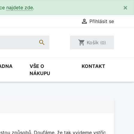
×
kce
najdete zde
.

Přihlásit se

shopping_cart
Košík
(0)
ADNA
VŠE O
KONTAKT
NÁKUPU
stou způsobů. Doufáme, že tak vyjdeme vstříc