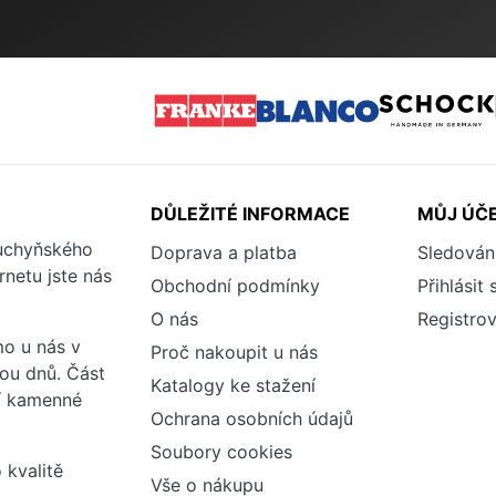
DŮLEŽITÉ INFORMACE
MŮJ ÚČ
kuchyňského
Doprava a platba
Sledován
rnetu jste nás
Obchodní podmínky
Přihlásit 
O nás
Registrov
o u nás v
Proč nakoupit u nás
vou dnů. Část
Katalogy ke stažení
ší kamenné
Ochrana osobních údajů
Soubory cookies
 kvalitě
Vše o nákupu