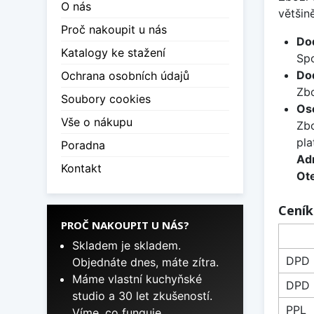
O nás
většin
Proč nakoupit u nás
Do
Katalogy ke stažení
Sp
Dod
Ochrana osobních údajů
Zbo
Soubory cookies
Oso
Vše o nákupu
Zbo
pla
Poradna
Ad
Kontakt
Ote
Ceník
PROČ NAKOUPIT U NÁS?
Skladem je skladem.
DPD
Objednáte dnes, máte zítra.
Máme vlastní kuchyňské
DPD -
studio a 30 let zkušeností.
PPL
Víme, co funguje.