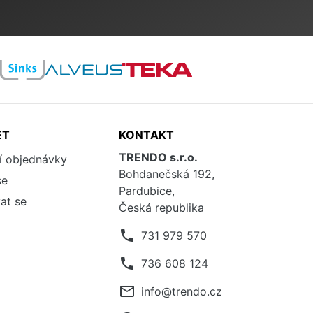
ET
KONTAKT
TRENDO s.r.o.
í objednávky
Bohdanečská 192,
se
Pardubice,
at se
Česká republika
phone
731 979 570
phone
736 608 124
mail_outline
info@trendo.cz