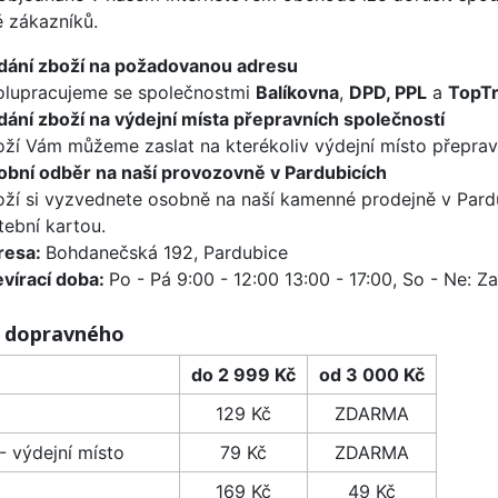
ě zákazníků.
dání zboží na požadovanou adresu
olupracujeme se společnostmi
Balíkovna
,
DPD, PPL
a
TopT
ání zboží na výdejní místa přepravních společností
ží Vám můžeme zaslat na kterékoliv výdejní místo přeprav
bní odběr na naší provozovně v Pardubicích
ží si vyzvednete osobně na naší kamenné prodejně v Pardub
tební kartou.
resa:
Bohdanečská 192, Pardubice
vírací doba:
Po - Pá 9:00 - 12:00 13:00 - 17:00, So - Ne: Z
 dopravného
do 2 999 Kč
od 3 000 Kč
129 Kč
ZDARMA
 výdejní místo
79 Kč
ZDARMA
169 Kč
49 Kč