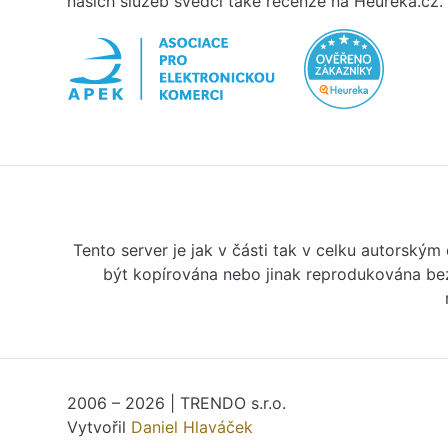
našich služeb svědčí také recenze na Heureka.cz.
Tento server je jak v části tak v celku autorský
být kopírována nebo jinak reprodukována bez
2006 – 2026 | TRENDO s.r.o.
Vytvořil
Daniel Hlaváček