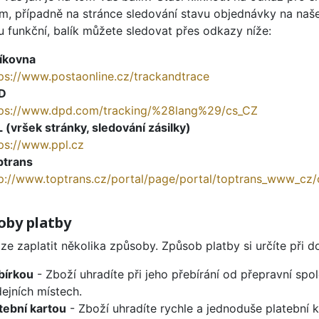
m, případně na stránce sledování stavu objednávky na na
 funkční, balík můžete sledovat přes odkazy níže:
íkovna
ps://www.postaonline.cz/trackandtrace
D
tps://www.dpd.com/tracking/%28lang%29/cs_CZ
 (vršek stránky, sledování zásilky)
ps://www.ppl.cz
ptrans
p://www.toptrans.cz/portal/page/portal/toptrans_www_cz/
oby platby
lze zaplatit několika způsoby. Způsob platby si určíte při
bírkou
- Zboží uhradíte při jeho přebírání od přepravní spo
ejních místech.
tební kartou
- Zboží uhradíte rychle a jednoduše platební 