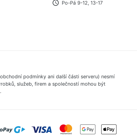
access_time
Po-Pá 9-12, 13-17
 obchodní podmínky ani další části serveru) nesmí
robků, služeb, firem a společností mohou být
.