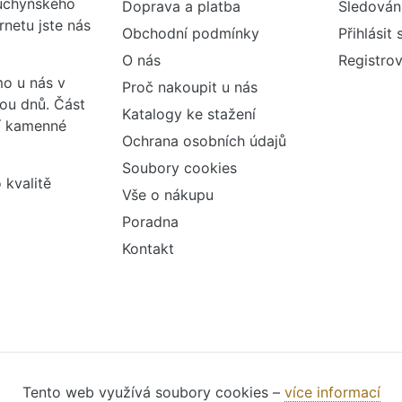
kuchyňského
Doprava a platba
Sledován
rnetu jste nás
Obchodní podmínky
Přihlásit 
O nás
Registrov
o u nás v
Proč nakoupit u nás
vou dnů. Část
Katalogy ke stažení
ší kamenné
Ochrana osobních údajů
Soubory cookies
 kvalitě
Vše o nákupu
Poradna
Kontakt
Tento web využívá soubory cookies –
více informací