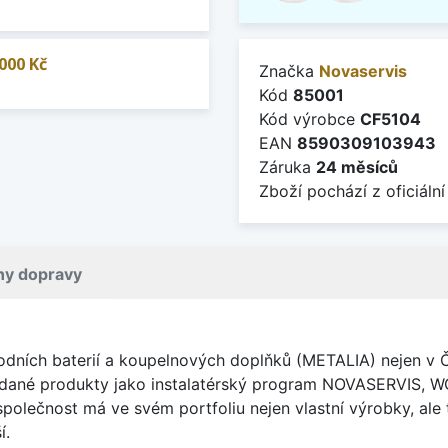
000 Kč
Značka
Novaservis
Kód
85001
Kód výrobce
CF5104
EAN
8590309103943
Záruka
24 měsíců
Zboží pochází z oficiální
ny dopravy
ích baterií a koupelnových doplňků (METALIA) nejen v Čes
žádané produkty jako instalatérský program NOVASERVIS,
olečnost má ve svém portfoliu nejen vlastní výrobky, ale 
í.