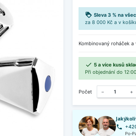
loyalty
Sleva 3 % na všec
za 8 000 Kč a v koší
Kombinovaný roháček a v

5 a více kusů skl
Při objednání do 12:00
Počet
−
+
Jakýkol
+420
phone
Po-Pá