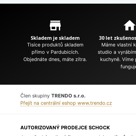
Proč nakupovat u nás?
store_mall_directory
hom
Skladem je skladem
30 let zkušenos
Tisíce produktů skladem
Máme vlastní 
přímo v Pardubicích.
studio a vyrábí
Objednáte dnes, máte zítra.
kuchyně. Víme 
funguj
Člen skupiny
TRENDO s.r.o.
Přejít na centrální eshop www.trendo.cz
AUTORIZOVANÝ PRODEJCE SCHOCK