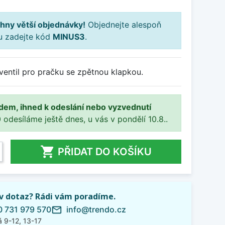
hny větší objednávky!
Objednejte alespoň
ku zadejte kód
MINUS3
.
entil pro pračku se zpětnou klapkou.
adem, ihned k odeslání nebo vyzvednutí
 odesíláme ještě dnes, u vás v pondělí 10.8..

PŘIDAT DO KOŠÍKU
iv dotaz? Rádi vám poradíme.
 731 979 570
info@trendo.cz
mail_outline
 9-12, 13-17