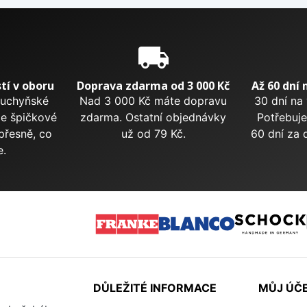
e
local_shipping
tí v oboru
Doprava zdarma od 3 000 Kč
Až 60 dní 
kuchyňské
Nad 3 000 Kč máte dopravu
30 dní na
me špičkové
zdarma. Ostatní objednávky
Potřebuje
přesně, co
už od 79 Kč.
60 dní za 
e.
DŮLEŽITÉ INFORMACE
MŮJ ÚČ