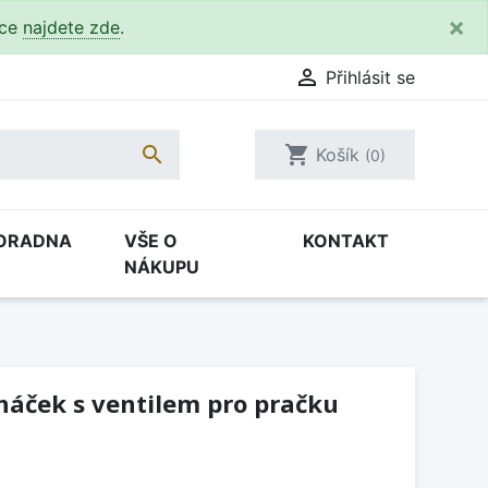
×
kce
najdete zde
.

Přihlásit se

shopping_cart
Košík
(0)
ORADNA
VŠE O
KONTAKT
NÁKUPU
áček s ventilem pro pračku