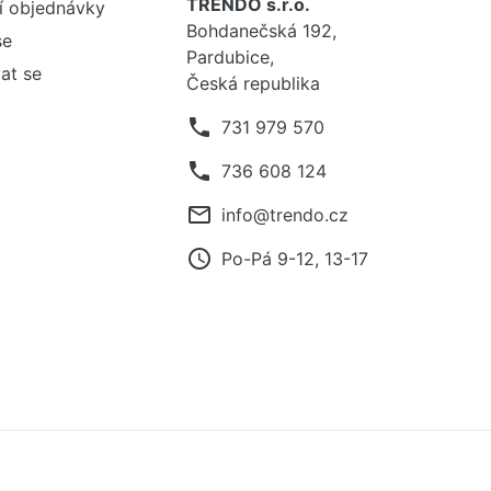
TRENDO s.r.o.
í objednávky
Bohdanečská 192,
se
Pardubice,
at se
Česká republika
phone
731 979 570
phone
736 608 124
mail_outline
info@trendo.cz
access_time
Po-Pá 9-12, 13-17