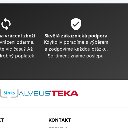
sync
verified_user
na vrácení zboží
Skvělá zákaznická podpora
 vrácení zdarma.
Kdykoliv poradíme s výběrem
te víc času? Až
a zodpovíme každou otázku.
drobný poplatek.
Sortiment známe poslepu.
ET
KONTAKT