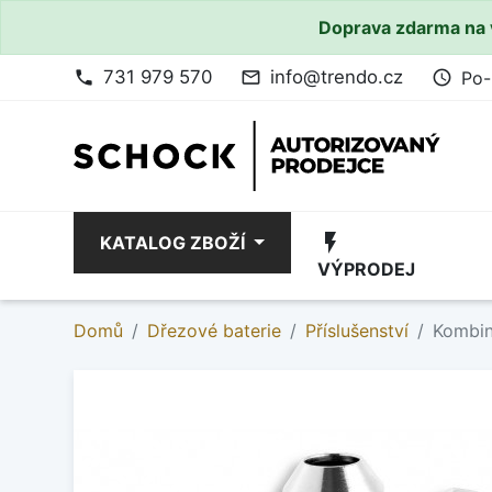
Doprava zdarma na 
731 979 570
info@trendo.cz
Po-
phone
mail_outline
access_time
flash_on
KATALOG ZBOŽÍ
VÝPRODEJ
Domů
Dřezové baterie
Příslušenství
Kombin