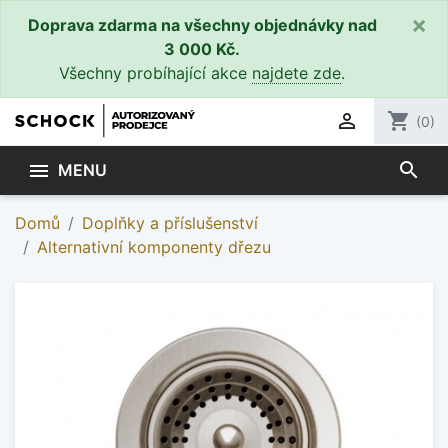
×
Doprava zdarma na všechny objednávky nad
3 000 Kč.
Všechny probíhající akce
najdete zde
.

shopping_cart
(0)
search

MENU
Domů
Doplňky a příslušenství
Alternativní komponenty dřezu