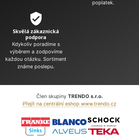
poplatek.
verified_user
Skvělá zákaznická
podpora
Kdykoliv poradíme s
výběrem a zodpovíme
každou otázku. Sortiment
známe poslepu.
Člen skupiny
TRENDO s.r.o.
Přejít na centrální eshop www.trendo.cz