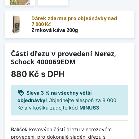
Dárek zdarma pro objednávky nad
7 000 Kč
Zrnková káva 200g
Části dřezu v provedení Nerez,
Schock 400069EDM
880 Kč
s DPH
loyalty
Sleva 3 % na všechny větší
objednávky!
Objednejte alespoň za 8 000
Kč a v košíku zadejte kód
MINUS3
.
Balíček kovových částí dřezu v nerezovém
provedení, pro dokonalé sladění dřezu s