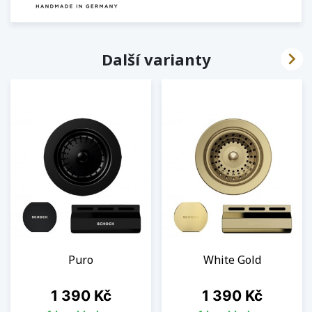

Další varianty
Puro
White Gold
Cena
Cena
1 390 Kč
1 390 Kč