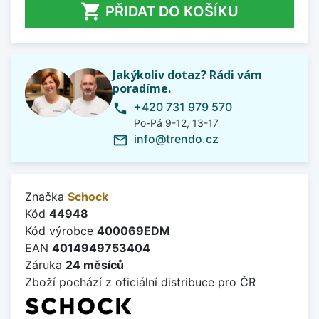

PŘIDAT DO KOŠÍKU
Jakýkoliv dotaz? Rádi vám
poradíme.
+420 731 979 570
phone
Po-Pá 9-12, 13-17
info@trendo.cz
mail_outline
Značka
Schock
Kód
44948
Kód výrobce
400069EDM
EAN
4014949753404
Záruka
24 měsíců
Zboží pochází z oficiální distribuce pro ČR