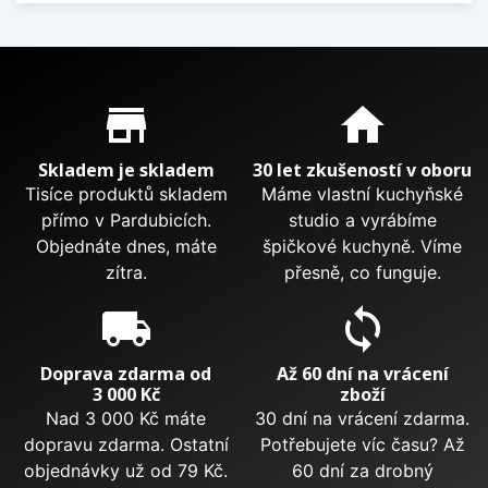
Proč nakupovat u nás?
store_mall_directory
home
Skladem je skladem
30 let zkušeností v oboru
Tisíce produktů skladem
Máme vlastní kuchyňské
přímo v Pardubicích.
studio a vyrábíme
Objednáte dnes, máte
špičkové kuchyně. Víme
zítra.
přesně, co funguje.
local_shipping
sync
Doprava zdarma od
Až 60 dní na vrácení
3 000 Kč
zboží
Nad 3 000 Kč máte
30 dní na vrácení zdarma.
dopravu zdarma. Ostatní
Potřebujete víc času? Až
objednávky už od 79 Kč.
60 dní za drobný