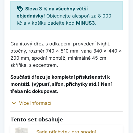
loyalty
Sleva 3 % na všechny větší
objednávky!
Objednejte alespoň za 8 000
Kč a v košíku zadejte kód
MINUS3
.
Granitový dřez s odkapem, provedení Night,
otočný, rozměr 740 x 510 mm, vana 340 x 440 x
200 mm, spodní montáž, minimálně 45 cm
skříňka, s excentrem.
Součástí dřezu je kompletní příslušenství k
montáži. (výpusť, sifon, příchytky atd.) Není
třeba nic dokupovat.
expand_more
Více informací
Tento set obsahuje
Sada příchytek pro spodní