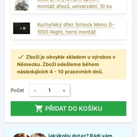
montáž dřezů, univerzální, 10 ks
Kuchyňský dřez Schock Mono D-
100S Night, horní montáž

Zboží je obvykle skladem u výrobce v
Německu. Zboží odešleme během
následujících 4 - 10 pracovních dnů.
Počet
−
+

PŘIDAT DO KOŠÍKU
Jakýkoliv dotaz? Rádi vám