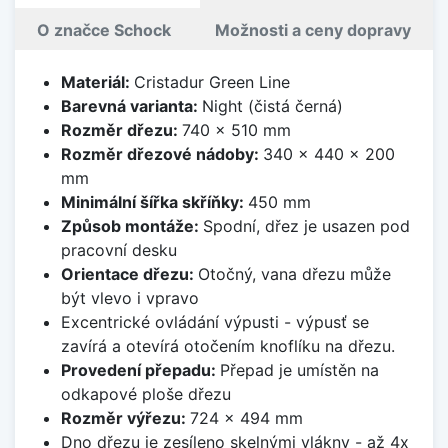
O značce Schock
Možnosti a ceny dopravy
Materiál:
Cristadur Green Line
Barevná varianta:
Night (čistá černá)
Rozměr dřezu:
740 x 510 mm
Rozměr dřezové nádoby:
340 x 440 x 200
mm
Minimální šířka skříňky:
450 mm
Způsob montáže:
Spodní, dřez je usazen pod
pracovní desku
Orientace dřezu:
Otočný, vana dřezu může
být vlevo i vpravo
Excentrické ovládání výpusti - výpusť se
zavírá a otevírá otočením knoflíku na dřezu.
Provedení přepadu:
Přepad je umístěn na
odkapové ploše dřezu
Rozměr výřezu:
724 x 494 mm
Dno dřezu je zesíleno skelnými vlákny - až 4x