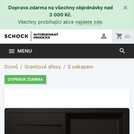
×
Doprava zdarma na všechny objednávky nad
3 000 Kč.
Všechny probíhající akce
najdete zde
.

shopping_cart
(0)
search

MENU
Domů
Granitové dřezy
S odkapem
DOPRAVA ZDARMA