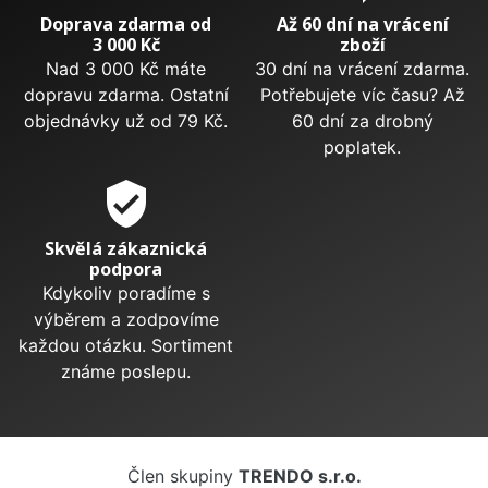
Doprava zdarma od
Až 60 dní na vrácení
3 000 Kč
zboží
Nad 3 000 Kč máte
30 dní na vrácení zdarma.
dopravu zdarma. Ostatní
Potřebujete víc času? Až
objednávky už od 79 Kč.
60 dní za drobný
poplatek.
verified_user
Skvělá zákaznická
podpora
Kdykoliv poradíme s
výběrem a zodpovíme
každou otázku. Sortiment
známe poslepu.
Člen skupiny
TRENDO s.r.o.