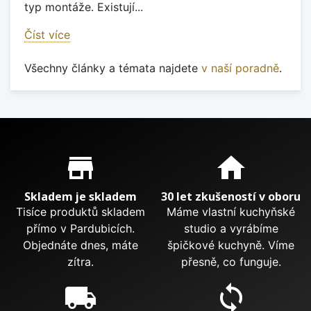
typ montáže. Existují...
Číst více
Všechny články a témata najdete
v naší poradně
.
Proč nakupovat u nás?
store_mall_directory
home
Skladem je skladem
30 let zkušeností v oboru
Tisíce produktů skladem
Máme vlastní kuchyňské
přímo v Pardubicích.
studio a vyrábíme
Objednáte dnes, máte
špičkové kuchyně. Víme
zítra.
přesně, co funguje.
local_shipping
sync