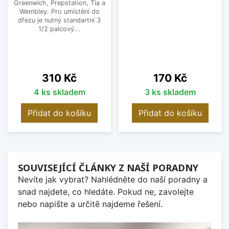
Greenwich, Prepstation, Tia a
Wembley. Pro umístění do
dřezu je nutný standartní 3
1/2 palcový...
Cena
Cena
310 Kč
170 Kč
4 ks skladem
3 ks skladem
Přidat do košíku
Přidat do košíku
SOUVISEJÍCÍ ČLÁNKY Z NAŠÍ PORADNY
Nevíte jak vybrat? Nahlédněte do naší poradny a
snad najdete, co hledáte. Pokud ne, zavolejte
nebo napište a určitě najdeme řešení.