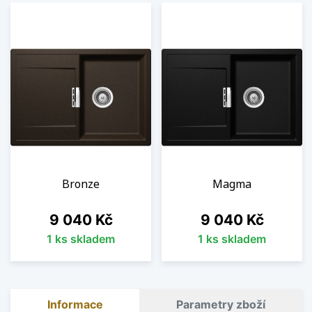
Bronze
Magma
Cena
Cena
9 040 Kč
9 040 Kč
1 ks skladem
1 ks skladem
Informace
Parametry zboží