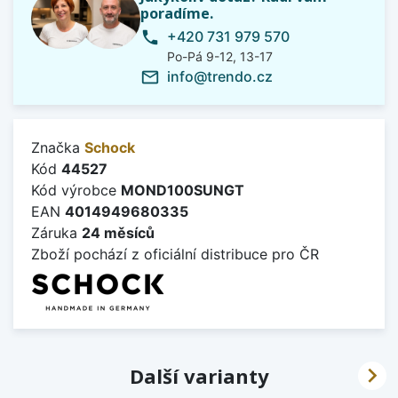
poradíme.
+420 731 979 570
phone
Po-Pá 9-12, 13-17
info@trendo.cz
mail_outline
Značka
Schock
Kód
44527
Kód výrobce
MOND100SUNGT
EAN
4014949680335
Záruka
24 měsíců
Zboží pochází z oficiální distribuce pro ČR

Další varianty