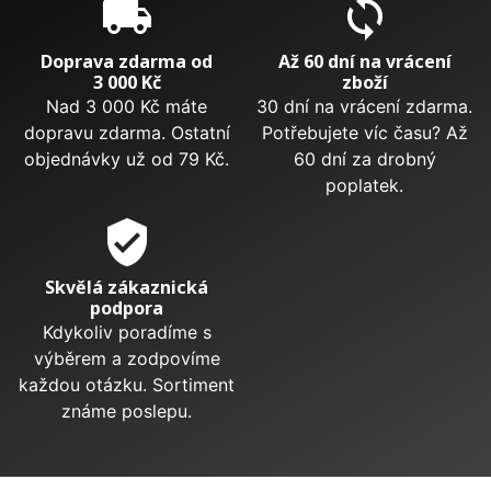
local_shipping
sync
Doprava zdarma od
Až 60 dní na vrácení
3 000 Kč
zboží
Nad 3 000 Kč máte
30 dní na vrácení zdarma.
dopravu zdarma. Ostatní
Potřebujete víc času? Až
objednávky už od 79 Kč.
60 dní za drobný
poplatek.
verified_user
Skvělá zákaznická
podpora
Kdykoliv poradíme s
výběrem a zodpovíme
každou otázku. Sortiment
známe poslepu.