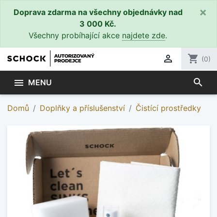
×
Doprava zdarma na všechny objednávky nad
3 000 Kč.
Všechny probíhající akce
najdete zde
.

shopping_cart
(0)
search

MENU
Domů
Doplňky a příslušenství
Čistící prostředky