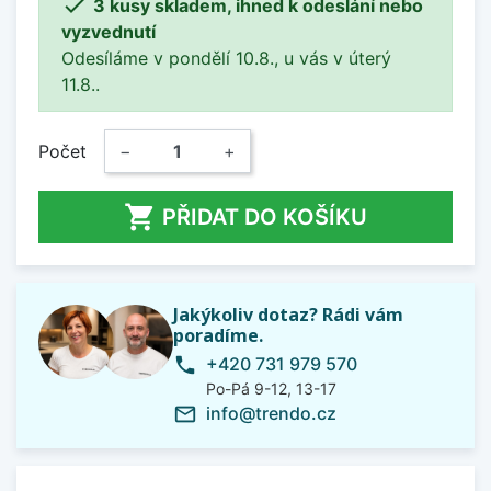

3 kusy skladem, ihned k odeslání nebo
vyzvednutí
Odesíláme v pondělí 10.8., u vás v úterý
11.8..
Počet
−
+

PŘIDAT DO KOŠÍKU
Jakýkoliv dotaz? Rádi vám
poradíme.
+420 731 979 570
phone
Po-Pá 9-12, 13-17
info@trendo.cz
mail_outline