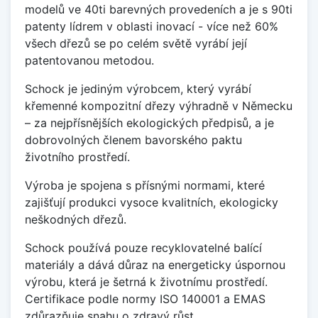
modelů ve 40ti barevných provedeních a je s 90ti
patenty lídrem v oblasti inovací - více než 60%
všech dřezů se po celém světě vyrábí její
patentovanou metodou.
Schock je jediným výrobcem, který vyrábí
křemenné kompozitní dřezy výhradně v Německu
– za nejpřísnějších ekologických předpisů, a je
dobrovolných členem bavorského paktu
životního prostředí.
Výroba je spojena s přísnými normami, které
zajišťují produkci vysoce kvalitních, ekologicky
neškodných dřezů.
Schock používá pouze recyklovatelné balící
materiály a dává důraz na energeticky úspornou
výrobu, která je šetrná k životnímu prostředí.
Certifikace podle normy ISO 140001 a EMAS
zdůrazňuje snahu o zdravý růst.