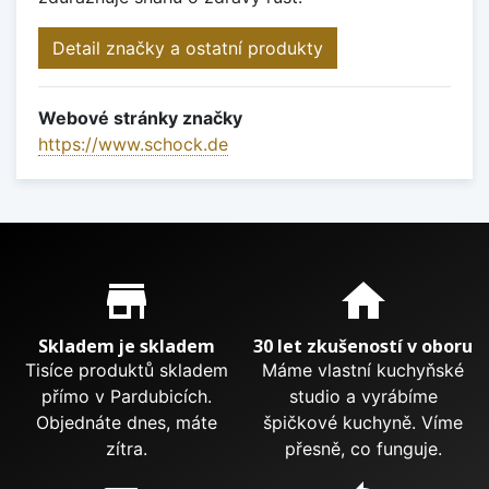
Detail značky a ostatní produkty
Webové stránky značky
https://www.schock.de
Proč nakupovat u nás?
store_mall_directory
home
Skladem je skladem
30 let zkušeností v oboru
Tisíce produktů skladem
Máme vlastní kuchyňské
přímo v Pardubicích.
studio a vyrábíme
Objednáte dnes, máte
špičkové kuchyně. Víme
zítra.
přesně, co funguje.