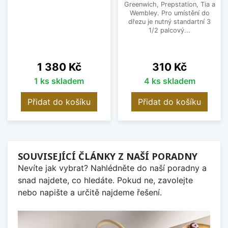
Greenwich, Prepstation, Tia a
Wembley. Pro umístění do
dřezu je nutný standartní 3
1/2 palcový...
Cena
Cena
1 380 Kč
310 Kč
1 ks skladem
4 ks skladem
Přidat do košíku
Přidat do košíku
SOUVISEJÍCÍ ČLÁNKY Z NAŠÍ PORADNY
Nevíte jak vybrat? Nahlédněte do naší poradny a
snad najdete, co hledáte. Pokud ne, zavolejte
nebo napište a určitě najdeme řešení.