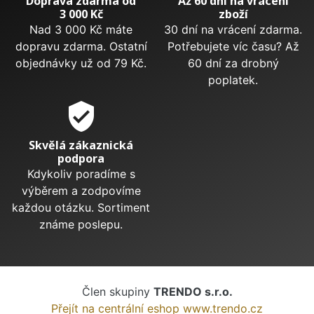
Doprava zdarma od
Až 60 dní na vrácení
3 000 Kč
zboží
Nad 3 000 Kč máte
30 dní na vrácení zdarma.
dopravu zdarma. Ostatní
Potřebujete víc času? Až
objednávky už od 79 Kč.
60 dní za drobný
poplatek.
verified_user
Skvělá zákaznická
podpora
Kdykoliv poradíme s
výběrem a zodpovíme
každou otázku. Sortiment
známe poslepu.
Člen skupiny
TRENDO s.r.o.
Přejít na centrální eshop www.trendo.cz