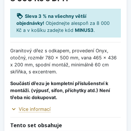
loyalty
Sleva 3 % na všechny větší
objednávky!
Objednejte alespoň za 8 000
Kč a v košíku zadejte kód
MINUS3
.
Granitový dřez s odkapem, provedení Onyx,
otočný, rozměr 780 x 500 mm, vana 465 x 436
x 200 mm, spodní montáž, minimálně 60 cm
skříňka, s excentrem.
Součástí dřezu je kompletní příslušenství k
montáži. (výpusť, sifon, příchytky atd.) Není
třeba nic dokupovat.
expand_more
Více informací
Tento set obsahuje