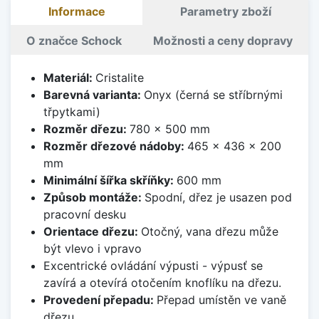
Informace
Parametry zboží
O značce Schock
Možnosti a ceny dopravy
Materiál:
Cristalite
Barevná varianta:
Onyx (černá se stříbrnými
třpytkami)
Rozměr dřezu:
780 x 500 mm
Rozměr dřezové nádoby:
465 x 436 x 200
mm
Minimální šířka skříňky:
600 mm
Způsob montáže:
Spodní, dřez je usazen pod
pracovní desku
Orientace dřezu:
Otočný, vana dřezu může
být vlevo i vpravo
Excentrické ovládání výpusti - výpusť se
zavírá a otevírá otočením knoflíku na dřezu.
Provedení přepadu:
Přepad umístěn ve vaně
dřezu