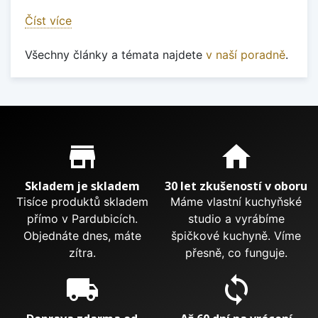
Číst více
Všechny články a témata najdete
v naší poradně
.
Proč nakupovat u nás?
store_mall_directory
home
Skladem je skladem
30 let zkušeností v oboru
Tisíce produktů skladem
Máme vlastní kuchyňské
přímo v Pardubicích.
studio a vyrábíme
Objednáte dnes, máte
špičkové kuchyně. Víme
zítra.
přesně, co funguje.
local_shipping
sync