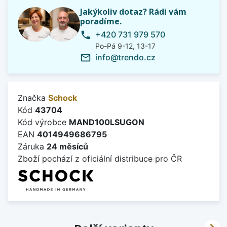
Jakýkoliv dotaz? Rádi vám
poradíme.
+420 731 979 570
phone
Po-Pá 9-12, 13-17
info@trendo.cz
mail_outline
Značka
Schock
Kód
43704
Kód výrobce
MAND100LSUGON
EAN
4014949686795
Záruka
24 měsíců
Zboží pochází z oficiální distribuce pro ČR