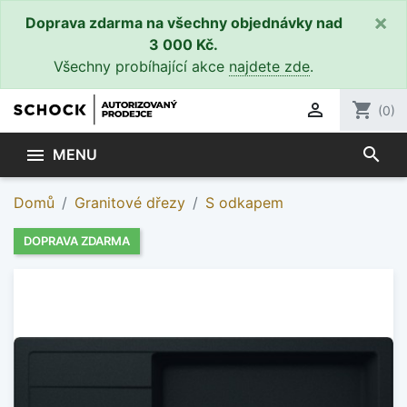
×
Doprava zdarma na všechny objednávky nad
3 000 Kč.
Všechny probíhající akce
najdete zde
.

shopping_cart
(0)
search

MENU
Domů
Granitové dřezy
S odkapem
DOPRAVA ZDARMA