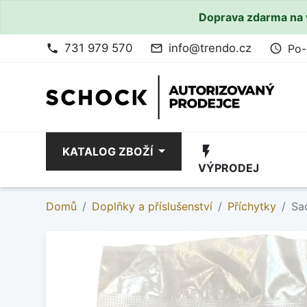
Doprava zdarma na 
731 979 570
info@trendo.cz
Po-
phone
mail_outline
access_time
flash_on
KATALOG ZBOŽÍ
VÝPRODEJ
Domů
Doplňky a příslušenství
Příchytky
Sa