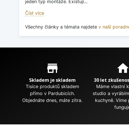
jeden typ montáže. Existují...
Číst více
Všechny články a témata najdete
v naší poradn
Proč nakupovat u nás?
store_mall_directory
hom
Skladem je skladem
30 let zkušenos
Tisíce produktů skladem
Máme vlastní 
přímo v Pardubicích.
studio a vyrábí
Objednáte dnes, máte zítra.
kuchyně. Víme 
funguj