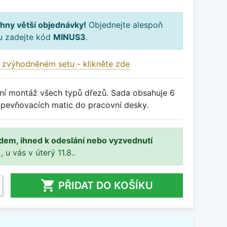
hny větší objednávky!
Objednejte alespoň
ku zadejte kód
MINUS3
.
 zvýhodněném setu - klikněte zde
ní montáž všech typů dřezů. Sada obsahuje 6
 upevňovacích matic do pracovní desky.
adem, ihned k odeslání nebo vyzvednutí
, u vás v úterý 11.8..

PŘIDAT DO KOŠÍKU