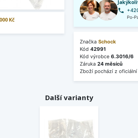
Jakýkol
+420
phone
Po-Pá
000 Kč
Značka
Schock
Kód
42991
Kód výrobce
6.3016/6
Záruka
24 měsíců
Zboží pochází z oficiální
Další varianty