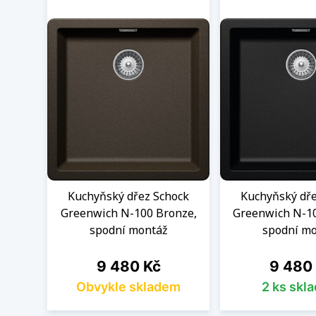
Kuchyňský dřez Schock
Kuchyňský dře
Greenwich N-100 Bronze,
Greenwich N-1
spodní montáž
spodní m
Cena
Cena
9 480 Kč
9 480
Obvykle skladem
2 ks skl