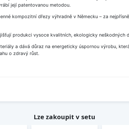
rábí její patentovanou metodou.
enné kompozitní dřezy výhradně v Německu – za nejpřísněj
jišťují produkci vysoce kvalitních, ekologicky neškodných 
eriály a dává důraz na energeticky úspornou výrobu, která 
hu o zdravý růst.
Lze zakoupit v setu