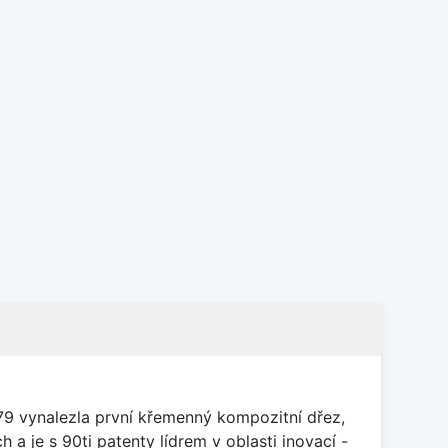
79 vynalezla první křemenný kompozitní dřez,
 a je s 90ti patenty lídrem v oblasti inovací -