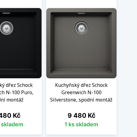
ký dřez Schock
Kuchyňský dřez Schock
Ku
ch N-100 Puro,
Greenwich N-100
Gre
ní montáž
Silverstone, spodní montáž
na
Cena
480 Kč
9 480 Kč
s skladem
1 ks skladem
O