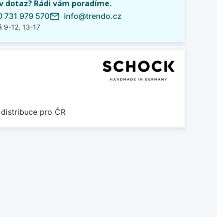
iv dotaz? Rádi vám poradíme.
 731 979 570
info@trendo.cz
mail_outline
 9-12, 13-17
 distribuce pro ČR