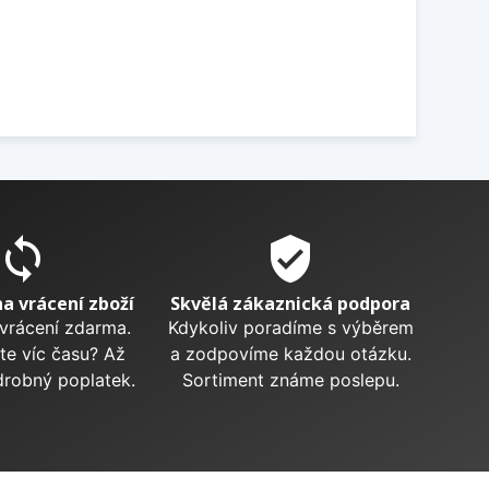
sync
verified_user
na vrácení zboží
Skvělá zákaznická podpora
 vrácení zdarma.
Kdykoliv poradíme s výběrem
te víc času? Až
a zodpovíme každou otázku.
drobný poplatek.
Sortiment známe poslepu.