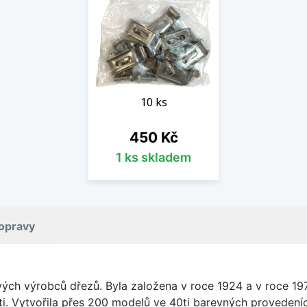
10 ks
Cena
450 Kč
1 ks skladem
opravy
vých výrobců dřezů. Byla založena v roce 1924 a v roce 19
ti. Vytvořila přes 200 modelů ve 40ti barevných provedeních