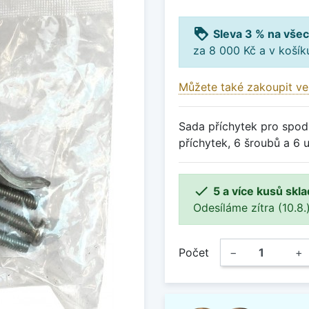
loyalty
Sleva 3 % na všec
za 8 000 Kč a v koší
Můžete také zakoupit ve
Sada příchytek pro spod
příchytek, 6 šroubů a 6

5 a více kusů skl
Odesíláme zítra (10.8.)
Počet
−
+