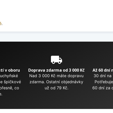
ě
.
e
local_shipping
tí v oboru
Doprava zdarma od 3 000 Kč
Až 60 dní 
kuchyňské
Nad 3 000 Kč máte dopravu
30 dní na
me špičkové
zdarma. Ostatní objednávky
Potřebuje
přesně, co
už od 79 Kč.
60 dní za 
e.