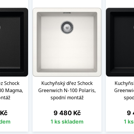
z Schock
Kuchyňský dřez Schock
Kuchyňs
00 Magma,
Greenwich N-100 Polaris,
Greenwi
ontáž
spodní montáž
spod
Cena
Ce
 Kč
9 480 Kč
9 
adem
1 ks skladem
1 k