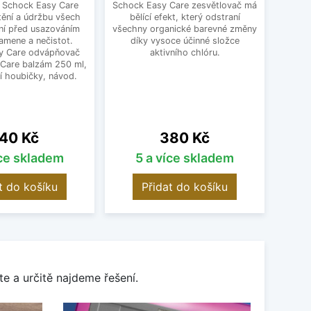
a Schock Easy Care
Schock Easy Care zesvětlovač má
Moder
tění a údržbu všech
bělící efekt, který odstraní
jako p
ní před usazováním
všechny organické barevné změny
Ten
amene a nečistot.
díky vysoce účinné složce
výr
y Care odvápňovač
aktivního chlóru.
 Care balzám 250 ml,
í houbičky, návod.
ena
Cena
40 Kč
380 Kč
íce skladem
5 a více skladem
O
t do košíku
Přidat do košíku
e a určitě najdeme řešení.