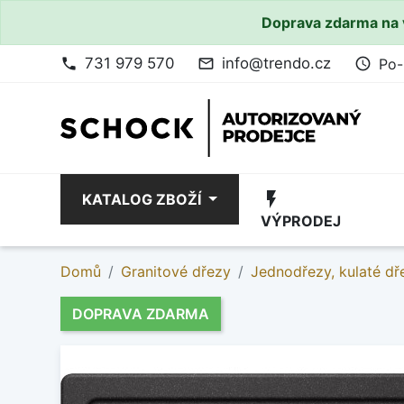
Doprava zdarma na 
731 979 570
info@trendo.cz
Po-
phone
mail_outline
access_time
flash_on
KATALOG ZBOŽÍ
VÝPRODEJ
Domů
Granitové dřezy
Jednodřezy, kulaté dř
DOPRAVA ZDARMA