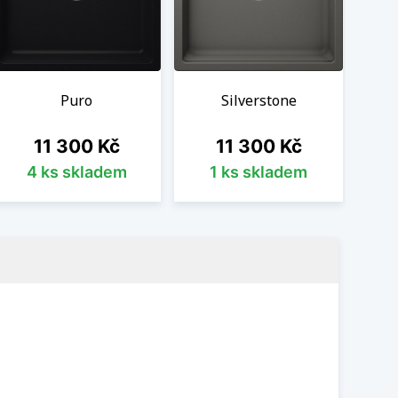
Puro
Silverstone
Cena
Cena
11 300 Kč
11 300 Kč
4 ks skladem
1 ks skladem
Ob