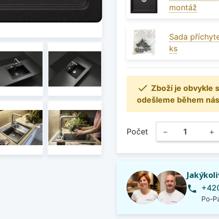
montáž
Sada příchyte
ks

Zboží je obvykle
odešleme během násle
Počet
−
+
Jakýkol
+420
phone
Po-Pá