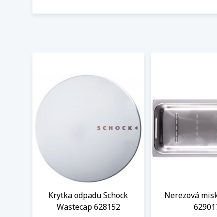
Krytka odpadu Schock
Nerezová misk
Wastecap 628152
62901