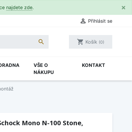
×
kce
najdete zde
.

Přihlásit se

shopping_cart
Košík
(0)
ORADNA
VŠE O
KONTAKT
NÁKUPU
montáž
Schock Mono N-100 Stone,