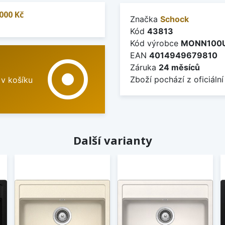
000 Kč
Značka
Schock
Kód
43813
Kód výrobce
MONN100
EAN
4014949679810
adjust
Záruka
24 měsíců
Zboží pochází z oficiální
 v košíku
Další varianty