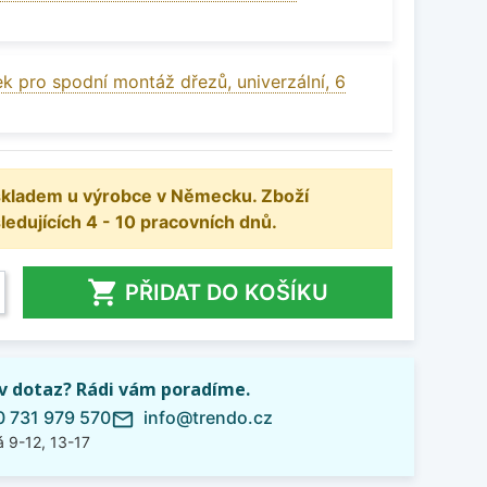
k pro spodní montáž dřezů, univerzální, 6
 skladem u výrobce v Německu. Zboží
dujících 4 - 10 pracovních dnů.

PŘIDAT DO KOŠÍKU
iv dotaz? Rádi vám poradíme.
 731 979 570
info@trendo.cz
mail_outline
 9-12, 13-17