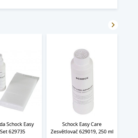

ada Schock Easy
Schock Easy Care
LED
 Set 629735
Zesvětlovač 629019, 250 ml
Sch