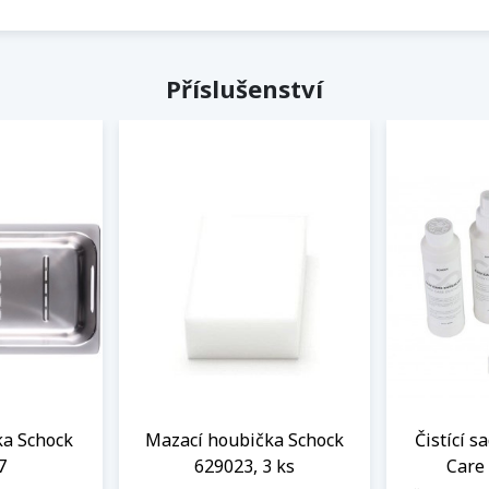
Příslušenství
a Schock
Mazací houbička Schock
Čistící s
7
629023, 3 ks
Care