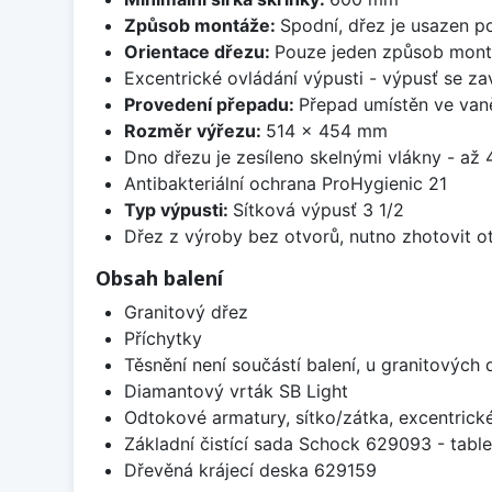
Způsob montáže:
Spodní, dřez je usazen p
Orientace dřezu:
Pouze jeden způsob mon
Excentrické ovládání výpusti - výpusť se zav
Provedení přepadu:
Přepad umístěn ve van
Rozměr výřezu:
514 x 454 mm
Dno dřezu je zesíleno skelnými vlákny - až 4
Antibakteriální ochrana ProHygienic 21
Typ výpusti:
Sítková výpusť 3 1/2
Dřez z výroby bez otvorů, nutno zhotovit ot
Obsah balení
Granitový dřez
Příchytky
Těsnění není součástí balení, u granitových 
Diamantový vrták SB Light
Odtokové armatury, sítko/zátka, excentrick
Základní čistící sada Schock 629093 - table
Dřevěná krájecí deska 629159