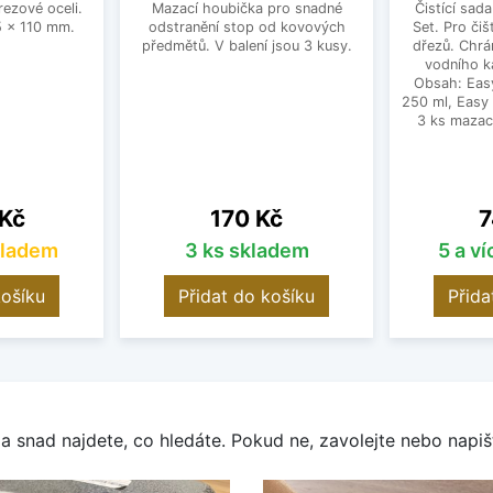
rezové oceli.
Mazací houbička pro snadné
Čistící sad
 x 110 mm.
odstranění stop od kovových
Set. Pro čiš
předmětů. V balení jsou 3 kusy.
dřezů. Chrá
vodního k
Obsah: Eas
250 ml, Easy
3 ks mazac
Cena
C
 Kč
170 Kč
7
kladem
3 ks skladem
5 a v
košíku
Přidat do košíku
Přida
a snad najdete, co hledáte. Pokud ne, zavolejte nebo napišt