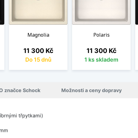
Magnolia
Polaris
Cena
Cena
11 300 Kč
11 300 Kč
Do 15 dnů
1 ks skladem
O značce Schock
Možnosti a ceny dopravy
íbrnými třpytkami)
 mm