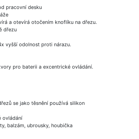
od pracovní desku
táže
írá a otevírá otočením knoflíku na dřezu.
ě dřezu
x vyšší odolnost proti nárazu.
vory pro baterii a excentrické ovládání.
dřezů se jako těsnění používá silikon
é ovládání
ty, balzám, ubrousky, houbička