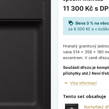
11 300 Kč
s D
loyalty
Sleva 3 % na všec
za 8 000 Kč a v koší
Hranatý granitový jedno
vana 514 x 358 x 180 mm
excentrem. V ceně dřezu
Součástí dřezu je komple
příchytky atd.) Není tře
expand_more
Více informací
Tento set obsahuje
Kuchyňský dř