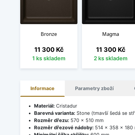
Bronze
Magma
Cena
Cena
11 300 Kč
11 300 Kč
1 ks skladem
2 ks skladem
Informace
Parametry zboží
Materiál:
Cristadur
Barevná varianta:
Stone (tmavší šedá se stř
Rozměr dřezu:
570 x 510 mm
Rozměr dřezové nádoby:
514 x 358 x 180
Minimální šířka skříňky:
600 mm