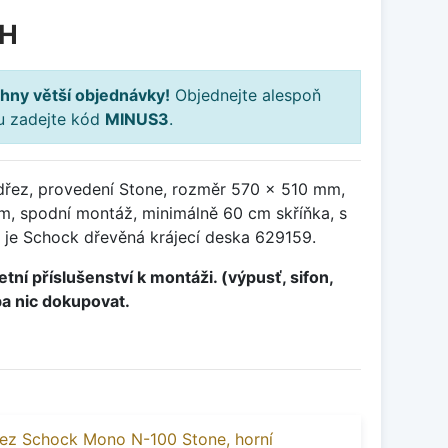
PH
hny větší objednávky!
Objednejte alespoň
ku zadejte kód
MINUS3
.
dřez, provedení Stone, rozměr 570 x 510 mm,
, spodní montáž, minimálně 60 cm skříňka, s
 je Schock dřevěná krájecí deska 629159.
tní příslušenství k montáži. (výpusť, sifon,
ba nic dokupovat.
ez Schock Mono N-100 Stone, horní