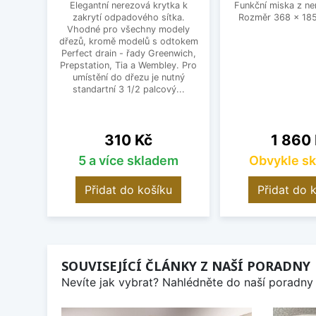
Elegantní nerezová krytka k
Funkční miska z ne
zakrytí odpadového sítka.
Rozměr 368 x 185
Vhodné pro všechny modely
dřezů, kromě modelů s odtokem
Perfect drain - řady Greenwich,
Prepstation, Tia a Wembley. Pro
umístění do dřezu je nutný
standartní 3 1/2 palcový...
Cena
Cena
310 Kč
1 860
5 a více skladem
Obvykle s
Přidat do košíku
Přidat do 
SOUVISEJÍCÍ ČLÁNKY Z NAŠÍ PORADNY
Nevíte jak vybrat? Nahlédněte do naší poradny 