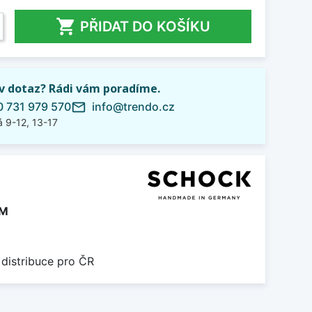

PŘIDAT DO KOŠÍKU
iv dotaz? Rádi vám poradíme.
 731 979 570
info@trendo.cz
mail_outline
 9-12, 13-17
DM
 distribuce pro ČR