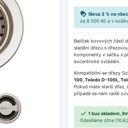
loyalty
Sleva 3 % na všec
za 8 000 Kč a v koší
Balíček kovových částí 
sladění dřezu s dřezovou 
komponenty v sáčku s pří
excentrické ovládání.
Kompatibilní se dřezy S
100, Toledo D-100L, To
Pokud máte starší dřez, 
případě se nám radši ozv

1 kus skladem, ih
Odesíláme zítra (10.8.)