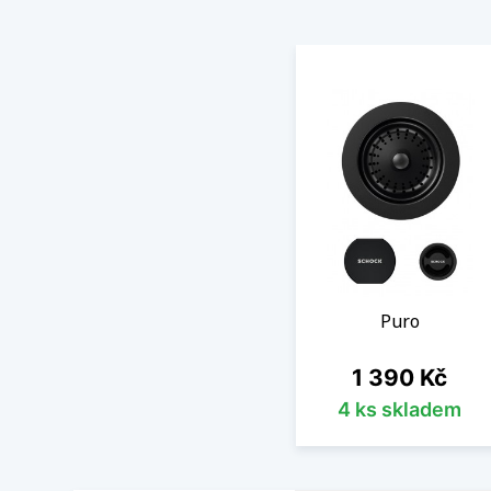
Puro
Cena
1 390 Kč
4 ks skladem