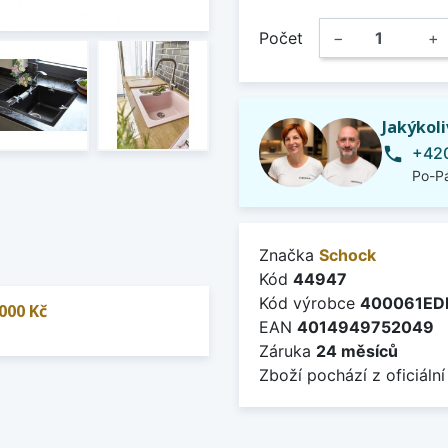
Počet
−
+
Jakýkol
+420
phone
Po-Pá
Značka
Schock
Kód
44947
Kód výrobce
400061E
000 Kč
EAN
4014949752049
Záruka
24 měsíců
Zboží pochází z oficiální