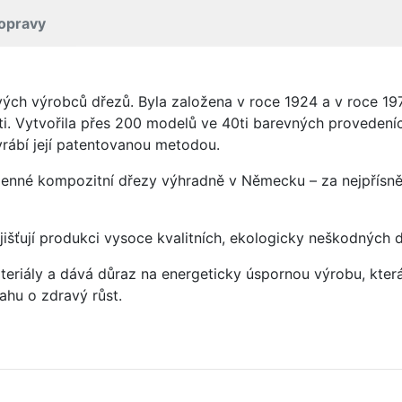
opravy
vých výrobců dřezů. Byla založena v roce 1924 a v roce 19
ti. Vytvořila přes 200 modelů ve 40ti barevných provedeních
rábí její patentovanou metodou.
enné kompozitní dřezy výhradně v Německu – za nejpřísněj
jišťují produkci vysoce kvalitních, ekologicky neškodných 
eriály a dává důraz na energeticky úspornou výrobu, která 
hu o zdravý růst.