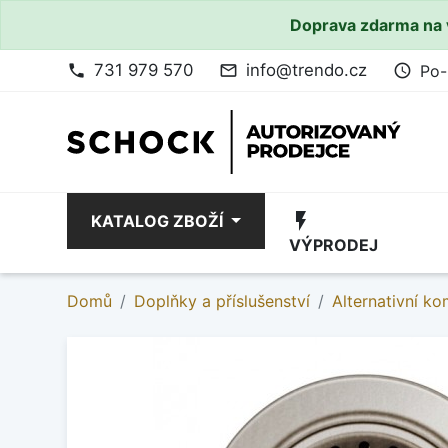
Doprava zdarma na 
731 979 570
info@trendo.cz
Po-
phone
mail_outline
access_time
flash_on
KATALOG ZBOŽÍ
VÝPRODEJ
Domů
Doplňky a příslušenství
Alternativní k