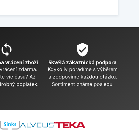
sync
verified_user
na vrácení zboží
Skvělá zákaznická podpora
 vrácení zdarma.
Kdykoliv poradíme s výběrem
te víc času? Až
a zodpovíme každou otázku.
drobný poplatek.
Sortiment známe poslepu.