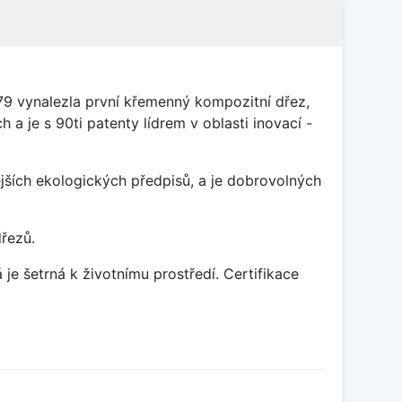
79 vynalezla první křemenný kompozitní dřez,
 a je s 90ti patenty lídrem v oblasti inovací -
ších ekologických předpisů, a je dobrovolných
dřezů.
je šetrná k životnímu prostředí. Certifikace