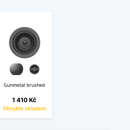
Gunmetal brushed
Cena
1 410 Kč
Obvykle skladem