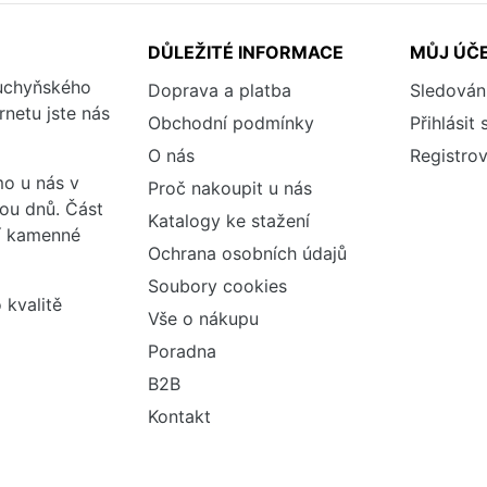
DŮLEŽITÉ INFORMACE
MŮJ ÚČ
kuchyňského
Doprava a platba
Sledován
rnetu jste nás
Obchodní podmínky
Přihlásit 
O nás
Registrov
o u nás v
Proč nakoupit u nás
vou dnů. Část
Katalogy ke stažení
ší kamenné
Ochrana osobních údajů
Soubory cookies
 kvalitě
Vše o nákupu
Poradna
B2B
Kontakt