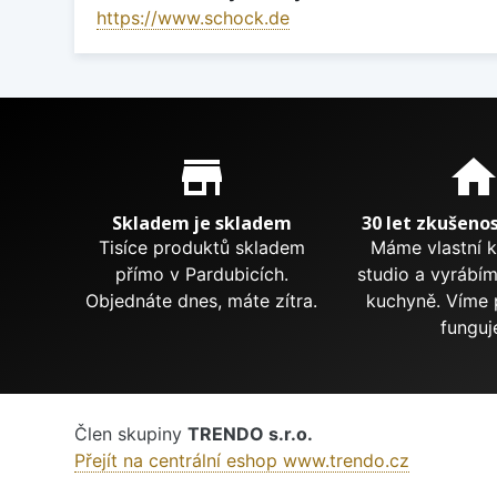
https://www.schock.de
Proč nakupovat u nás?
store_mall_directory
hom
Skladem je skladem
30 let zkušenos
Tisíce produktů skladem
Máme vlastní 
přímo v Pardubicích.
studio a vyrábí
Objednáte dnes, máte zítra.
kuchyně. Víme 
funguj
Člen skupiny
TRENDO s.r.o.
Přejít na centrální eshop www.trendo.cz