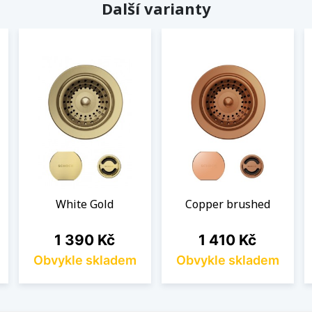
Další varianty
White Gold
Copper brushed
Cena
Cena
1 390 Kč
1 410 Kč
Obvykle skladem
Obvykle skladem