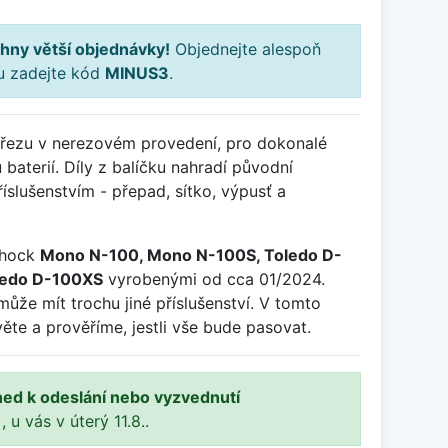
hny větší objednávky!
Objednejte alespoň
ku zadejte kód
MINUS3
.
dřezu v nerezovém provedení, pro dokonalé
baterií. Díly z balíčku nahradí původní
slušenstvím - přepad, sítko, výpusť a
chock
Mono N-100, Mono N-100S, Toledo D-
ledo D-100XS
vyrobenými od cca 01/2024.
může mít trochu jiné příslušenství. V tomto
ěte a prověříme, jestli vše bude pasovat.
ned k odeslání nebo vyzvednutí
, u vás v úterý 11.8..