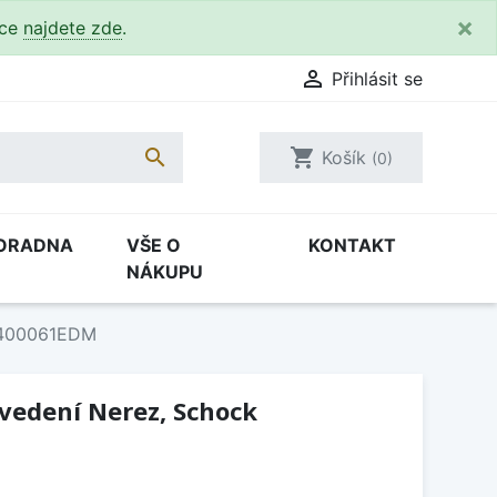
×
kce
najdete zde
.

Přihlásit se

shopping_cart
Košík
(0)
ORADNA
VŠE O
KONTAKT
NÁKUPU
k 400061EDM
ovedení Nerez, Schock