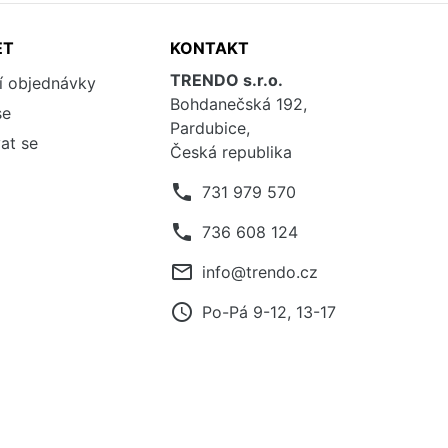
ET
KONTAKT
TRENDO s.r.o.
í objednávky
Bohdanečská 192,
se
Pardubice,
at se
Česká republika
phone
731 979 570
phone
736 608 124
mail_outline
info@trendo.cz
access_time
Po-Pá 9-12, 13-17