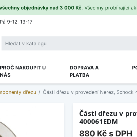
všechny objednávky nad 3 000 Kč.
Všechny probíhající a
Pá 9-12, 13-17
PROČ NAKOUPIT U
DOPRAVA A
P
NÁS
PLATBA
omponenty dřezu
Části dřezu v provedení Nerez, Schoc
Části dřezu v pr
400061EDM
880 Kč
s DPH