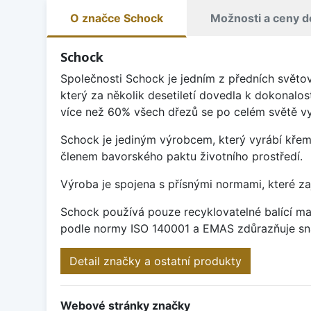
O značce Schock
Možnosti a ceny d
Schock
Společnosti Schock je jedním z předních světo
který za několik desetiletí dovedla k dokonalos
více než 60% všech dřezů se po celém světě vy
Schock je jediným výrobcem, který vyrábí křem
členem bavorského paktu životního prostředí.
Výroba je spojena s přísnými normami, které za
Schock používá pouze recyklovatelné balící mat
podle normy ISO 140001 a EMAS zdůrazňuje sna
Detail značky a ostatní produkty
Webové stránky značky