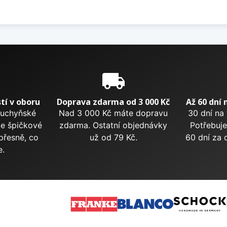
e
local_shipping
tí v oboru
Doprava zdarma od 3 000 Kč
Až 60 dní 
kuchyňské
Nad 3 000 Kč máte dopravu
30 dní na
me špičkové
zdarma. Ostatní objednávky
Potřebuje
přesně, co
už od 79 Kč.
60 dní za 
e.