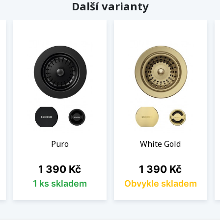
Další varianty
Puro
White Gold
Cena
Cena
1 390 Kč
1 390 Kč
1 ks skladem
Obvykle skladem