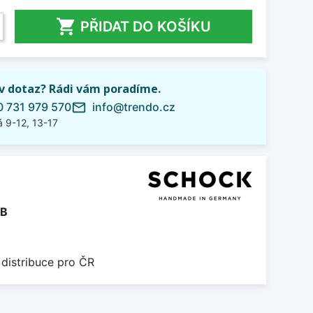

PŘIDAT DO KOŠÍKU
iv dotaz? Rádi vám poradíme.
 731 979 570
info@trendo.cz
mail_outline
 9-12, 13-17
B
 distribuce pro ČR