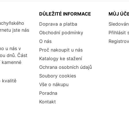
DŮLEŽITÉ INFORMACE
MŮJ ÚČ
kuchyňského
Doprava a platba
Sledován
rnetu jste nás
Obchodní podmínky
Přihlásit 
O nás
Registrov
o u nás v
Proč nakoupit u nás
vou dnů. Část
Katalogy ke stažení
ší kamenné
Ochrana osobních údajů
Soubory cookies
 kvalitě
Vše o nákupu
Poradna
Kontakt