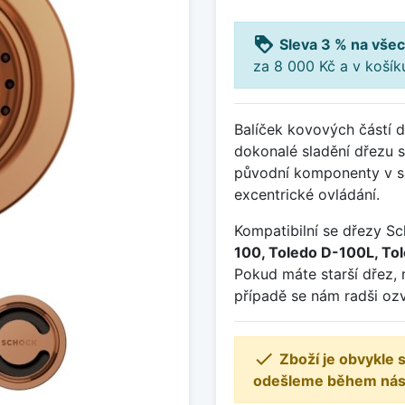
loyalty
Sleva 3 % na všec
za 8 000 Kč a v koší
Balíček kovových částí 
dokonalé sladění dřezu s 
původní komponenty v sáč
excentrické ovládání.
Kompatibilní se dřezy S
100, Toledo D-100L, To
Pokud máte starší dřez, 
případě se nám radši ozv

Zboží je obvykle
odešleme během násle