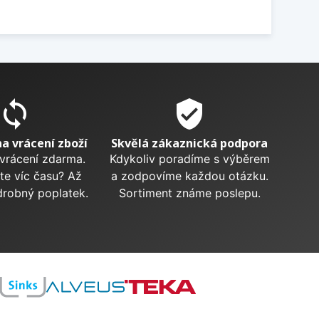
sync
verified_user
na vrácení zboží
Skvělá zákaznická podpora
 vrácení zdarma.
Kdykoliv poradíme s výběrem
te víc času? Až
a zodpovíme každou otázku.
drobný poplatek.
Sortiment známe poslepu.