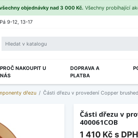
všechny objednávky nad 3 000 Kč.
Všechny probíhající a
Pá 9-12, 13-17
PROČ NAKOUPIT U
DOPRAVA A
P
NÁS
PLATBA
omponenty dřezu
Části dřezu v provedení Copper brush
Části dřezu v pr
400061COB
1 410 Kč
s DP