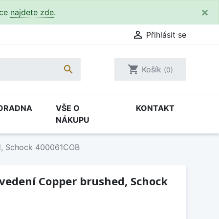
×
kce
najdete zde
.

Přihlásit se

shopping_cart
Košík
(0)
ORADNA
VŠE O
KONTAKT
NÁKUPU
ed, Schock 400061COB
ovedení Copper brushed, Schock
H