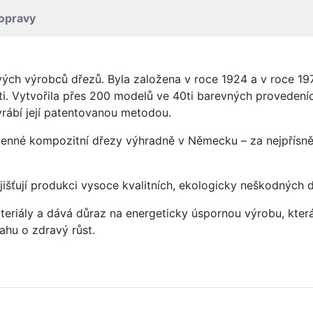
opravy
vých výrobců dřezů. Byla založena v roce 1924 a v roce 19
ti. Vytvořila přes 200 modelů ve 40ti barevných provedeních
rábí její patentovanou metodou.
enné kompozitní dřezy výhradně v Německu – za nejpřísněj
jišťují produkci vysoce kvalitních, ekologicky neškodných 
eriály a dává důraz na energeticky úspornou výrobu, která 
hu o zdravý růst.