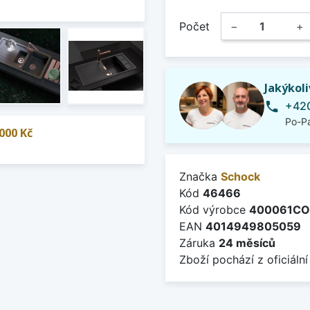
Počet
−
+
Jakýkol
+420
phone
Po-Pá
000 Kč
Značka
Schock
Kód
46466
Kód výrobce
400061CO
EAN
4014949805059
Záruka
24 měsíců
Zboží pochází z oficiální