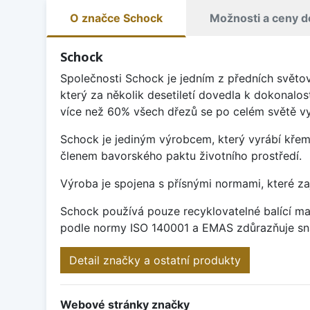
O značce Schock
Možnosti a ceny d
Schock
Společnosti Schock je jedním z předních světo
který za několik desetiletí dovedla k dokonalos
více než 60% všech dřezů se po celém světě vy
Schock je jediným výrobcem, který vyrábí křem
členem bavorského paktu životního prostředí.
Výroba je spojena s přísnými normami, které za
Schock používá pouze recyklovatelné balící mat
podle normy ISO 140001 a EMAS zdůrazňuje sna
Detail značky a ostatní produkty
Webové stránky značky