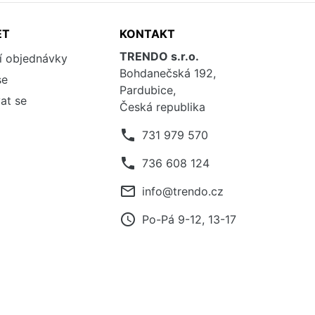
ET
KONTAKT
TRENDO s.r.o.
í objednávky
Bohdanečská 192,
se
Pardubice,
at se
Česká republika
phone
731 979 570
phone
736 608 124
mail_outline
info@trendo.cz
access_time
Po-Pá 9-12, 13-17