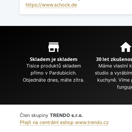
https://www.schock.de
Proč nakupovat u nás?
store_mall_directory
hom
Skladem je skladem
30 let zkušenos
Tisíce produktů skladem
Máme vlastní 
přímo v Pardubicích.
studio a vyrábí
Objednáte dnes, máte zítra.
kuchyně. Víme 
funguj
Člen skupiny
TRENDO s.r.o.
Přejít na centrální eshop www.trendo.cz