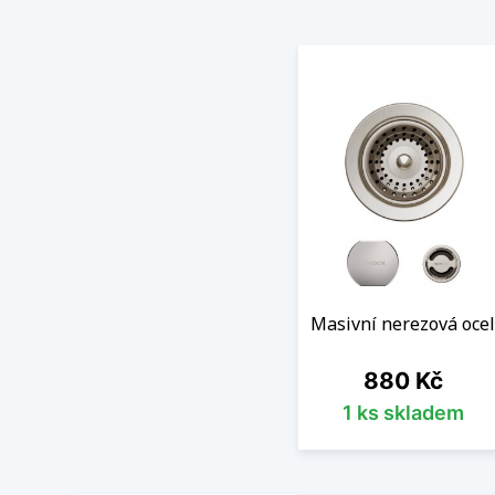
Masivní nerezová ocel
Cena
880 Kč
1 ks skladem