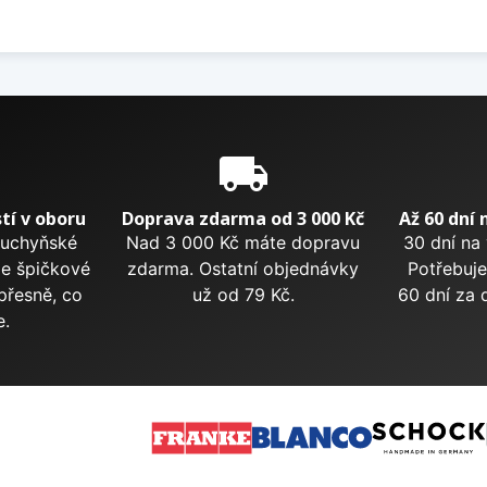
e
local_shipping
tí v oboru
Doprava zdarma od 3 000 Kč
Až 60 dní 
kuchyňské
Nad 3 000 Kč máte dopravu
30 dní na
me špičkové
zdarma. Ostatní objednávky
Potřebuje
přesně, co
už od 79 Kč.
60 dní za 
e.