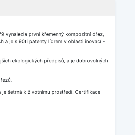
79 vynalezla první křemenný kompozitní dřez,
 a je s 90ti patenty lídrem v oblasti inovací -
ších ekologických předpisů, a je dobrovolných
dřezů.
je šetrná k životnímu prostředí. Certifikace