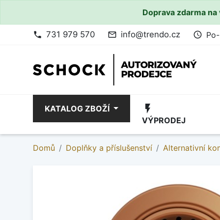
Doprava zdarma na 
731 979 570
info@trendo.cz
Po-
phone
mail_outline
access_time
flash_on
KATALOG ZBOŽÍ
VÝPRODEJ
Domů
Doplňky a příslušenství
Alternativní k