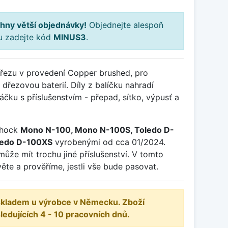
hny větší objednávky!
Objednejte alespoň
ku zadejte kód
MINUS3
.
dřezu v provedení Copper brushed, pro
dřezovou baterií. Díly z balíčku nahradí
ku s příslušenstvím - přepad, sítko, výpusť a
chock
Mono N-100, Mono N-100S, Toledo D-
ledo D-100XS
vyrobenými od cca 01/2024.
může mít trochu jiné příslušenství. V tomto
ěte a prověříme, jestli vše bude pasovat.
 skladem u výrobce v Německu. Zboží
dujících 4 - 10 pracovních dnů.