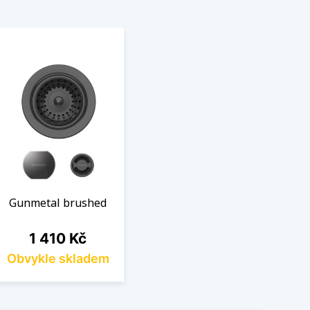
Gunmetal brushed
Cena
1 410 Kč
Obvykle skladem