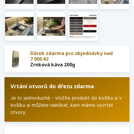
Dárek zdarma pro objednávky nad
7 000 Kč
Zrnková káva 200g
Vrtání otvorů do dřezu zdarma
Je to jednoduché - vložíte produkt do košíku a v
košíku si můžete naklikat, kam máme vyvrtat
otvory.