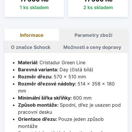
1 ks skladem
2 ks skladem
Informace
Parametry zboží
O značce Schock
Možnosti a ceny dopravy
Materiál:
Cristadur Green Line
Barevná varianta:
Day (čistá bílá)
Rozměr dřezu:
570 x 510 mm
Rozměr dřezové nádoby:
514 x 358 x 180
mm
Minimální šířka skříňky:
600 mm
Způsob montáže:
Spodní, dřez je usazen pod
pracovní desku
Orientace dřezu:
Pouze jeden způsob
montáže