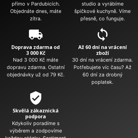
přímo v Pardubicích.
studio a vyrábíme
Objednáte dnes, máte
špičkové kuchyně. Víme
zítra.
přesně, co funguje.
local_shipping
sync
Doprava zdarma od
Až 60 dní na vrácení
3 000 Kč
zboží
Nad 3 000 Kč máte
30 dní na vrácení zdarma.
dopravu zdarma. Ostatní
Potřebujete víc času? Až
objednávky už od 79 Kč.
60 dní za drobný
poplatek.
verified_user
Skvělá zákaznická
podpora
Kdykoliv poradíme s
výběrem a zodpovíme
každou otázku. Sortiment