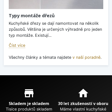
Typy montáže dřezů
Kuchyňské dřezy se dají namontovat na několik
způsobů. Většina je určených výhradně pro jeden
typ montáže. Existují...
Číst více
Všechny články a témata najdete
v naší poradně
.
Proč nakupovat u nás?
store_mall_directory
home
Skladem je skladem
30 let zkušeností v oboru
Tisíce produktů skladem
Máme vlastní kuchyňské