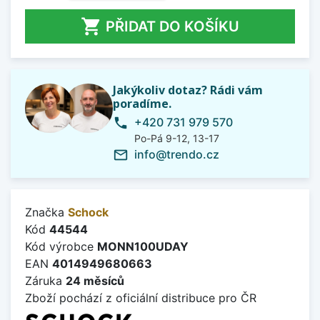

PŘIDAT DO KOŠÍKU
Jakýkoliv dotaz? Rádi vám
poradíme.
+420 731 979 570
phone
Po-Pá 9-12, 13-17
info@trendo.cz
mail_outline
Značka
Schock
Kód
44544
Kód výrobce
MONN100UDAY
EAN
4014949680663
Záruka
24 měsíců
Zboží pochází z oficiální distribuce pro ČR