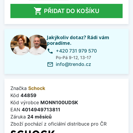

PŘIDAT DO KOŠÍKU
Jakýkoliv dotaz? Rádi vám
poradíme.
+420 731 979 570
phone
Po-Pá 9-12, 13-17
info@trendo.cz
mail_outline
Značka
Schock
Kód
44859
Kód výrobce
MONN100UDSK
EAN
4014949713811
Záruka
24 měsíců
Zboží pochází z oficiální distribuce pro ČR