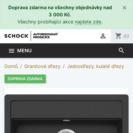
×
Doprava zdarma na všechny objednávky nad
3 000 Kč.
Všechny probíhající akce
najdete zde
.

shopping_cart
(0)
search

MENU
Domů
Granitové dřezy
Jednodřezy, kulaté dřezy
DOPRAVA ZDARMA