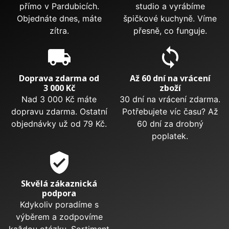
přímo v Pardubicích.
studio a vyrábíme
Objednáte dnes, máte
špičkové kuchyně. Víme
zítra.
přesně, co funguje.
local_shipping
sync
Doprava zdarma od
Až 60 dní na vrácení
3 000 Kč
zboží
Nad 3 000 Kč máte
30 dní na vrácení zdarma.
dopravu zdarma. Ostatní
Potřebujete víc času? Až
objednávky už od 79 Kč.
60 dní za drobný
poplatek.
verified_user
Skvělá zákaznická
podpora
Kdykoliv poradíme s
výběrem a zodpovíme
každou otázku. Sortiment