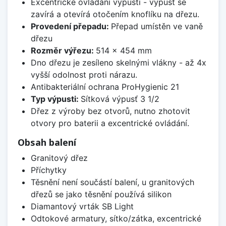
Excentrické ovládání výpusti - výpusť se
zavírá a otevírá otočením knoflíku na dřezu.
Provedení přepadu:
Přepad umístěn ve vaně
dřezu
Rozměr výřezu:
514 x 454 mm
Dno dřezu je zesíleno skelnými vlákny - až 4x
vyšší odolnost proti nárazu.
Antibakteriální ochrana ProHygienic 21
Typ výpusti:
Sítková výpusť 3 1/2
Dřez z výroby bez otvorů, nutno zhotovit
otvory pro baterii a excentrické ovládání.
Obsah balení
Granitový dřez
Příchytky
Těsnění není součástí balení, u granitových
dřezů se jako těsnění používá silikon
Diamantový vrták SB Light
Odtokové armatury, sítko/zátka, excentrické