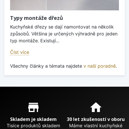
Typy montáže dřezů
Kuchyňské dřezy se dají namontovat na několik
způsobů. Většina je určených výhradně pro jeden
typ montáže. Existují...
Číst více
Všechny články a témata najdete
v naší poradně
.
Proč nakupovat u nás?
store_mall_directory
home
Skladem je skladem
30 let zkušeností v oboru
Tisíce produktů skladem
Máme vlastní kuchyňské