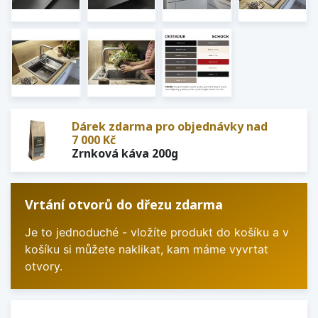
Dárek zdarma pro objednávky nad
7 000 Kč
Zrnková káva 200g
Vrtání otvorů do dřezu zdarma
Je to jednoduché - vložíte produkt do košíku a v
košíku si můžete naklikat, kam máme vyvrtat
otvory.