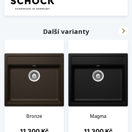

Další varianty
Bronze
Magma
Cena
Cena
11 300 Kč
11 300 Kč