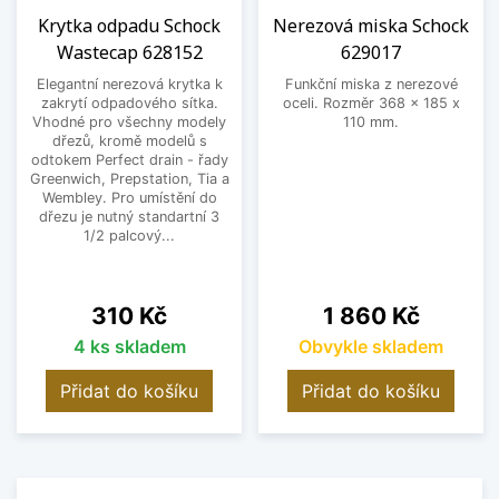
Krytka odpadu Schock
Nerezová miska Schock
Wastecap 628152
629017
Elegantní nerezová krytka k
Funkční miska z nerezové
zakrytí odpadového sítka.
oceli. Rozměr 368 x 185 x
Vhodné pro všechny modely
110 mm.
dřezů, kromě modelů s
odtokem Perfect drain - řady
Greenwich, Prepstation, Tia a
Wembley. Pro umístění do
dřezu je nutný standartní 3
1/2 palcový...
Cena
Cena
310 Kč
1 860 Kč
4 ks skladem
Obvykle skladem
Přidat do košíku
Přidat do košíku