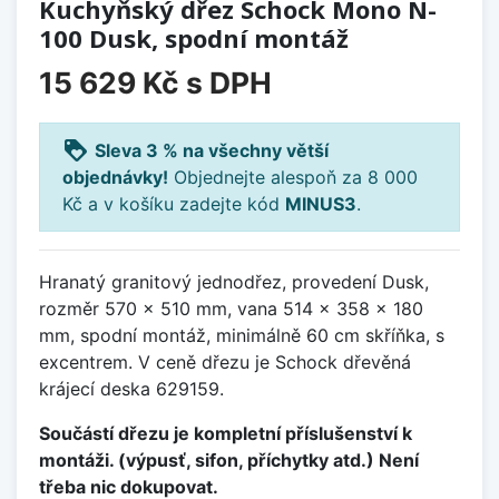
Kuchyňský dřez Schock Mono N-
100 Dusk, spodní montáž
15 629 Kč
s DPH
loyalty
Sleva 3 % na všechny větší
objednávky!
Objednejte alespoň za 8 000
Kč a v košíku zadejte kód
MINUS3
.
Hranatý granitový jednodřez, provedení Dusk,
rozměr 570 x 510 mm, vana 514 x 358 x 180
mm, spodní montáž, minimálně 60 cm skříňka, s
excentrem. V ceně dřezu je Schock dřevěná
krájecí deska 629159.
Součástí dřezu je kompletní příslušenství k
montáži. (výpusť, sifon, příchytky atd.) Není
třeba nic dokupovat.