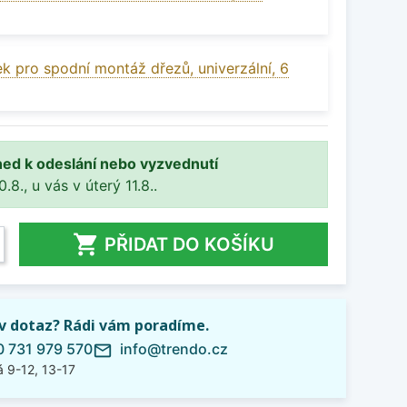
k pro spodní montáž dřezů, univerzální, 6
ned k odeslání nebo vyzvednutí
8., u vás v úterý 11.8..

PŘIDAT DO KOŠÍKU
iv dotaz? Rádi vám poradíme.
 731 979 570
info@trendo.cz
mail_outline
 9-12, 13-17