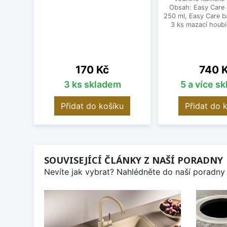
Obsah: Easy Care
250 ml, Easy Care b
3 ks mazací houbi
Cena
Cena
170 Kč
740 
3 ks skladem
5 a více s
Přidat do košíku
Přidat do 
SOUVISEJÍCÍ ČLÁNKY Z NAŠÍ PORADNY
Nevíte jak vybrat? Nahlédněte do naší poradny 