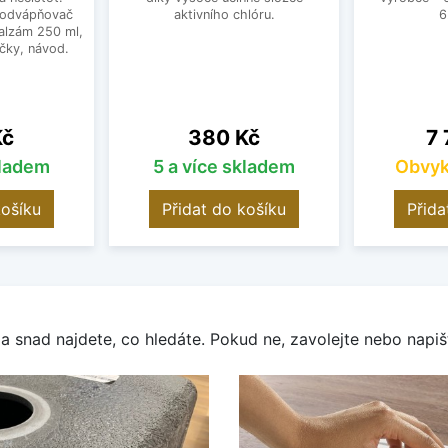
 odvápňovač
aktivního chlóru.
6
alzám 250 ml,
čky, návod.
Cena
Ce
Kč
380 Kč
7 
kladem
5 a více skladem
Obvyk
košíku
Přidat do košíku
Přida
a snad najdete, co hledáte. Pokud ne, zavolejte nebo napišt