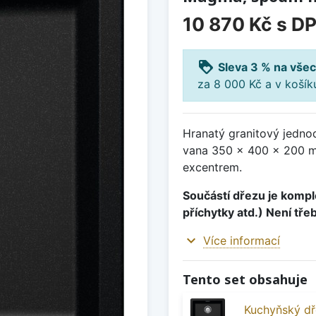
10 870 Kč
s D
loyalty
Sleva 3 % na všec
za 8 000 Kč a v koší
Hranatý granitový jedn
vana 350 x 400 x 200 mm
excentrem.
Součástí dřezu je komple
příchytky atd.) Není tře
expand_more
Více informací
Tento set obsahuje
Kuchyňský d