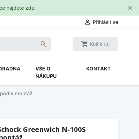
×
kce
najdete zde
.

Přihlásit se

shopping_cart
Košík
(0)
ORADNA
VŠE O
KONTAKT
NÁKUPU
spodní montáž
Schock Greenwich N-100S
montáž