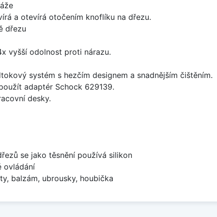
táže
írá a otevírá otočením knoflíku na dřezu.
ě dřezu
x vyšší odolnost proti nárazu.
dtokový systém s hezčím designem a snadnějším čištěním.
 použít adaptér Schock 629139.
racovní desky.
dřezů se jako těsnění používá silikon
é ovládání
ty, balzám, ubrousky, houbička