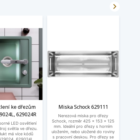

tlení ke dřezům
Miska Schock 629111
Čistí
29024L, 629024R
Nerezová miska pro dřezy
Schock, rozměr 425 × 153 × 125
porné LED osvětlení
Čistí
mm. Ideální pro dřezy s horním
roj světla ve dřezu.
Pro o
uložením, nebo uložené do roviny
dukt má více kódů
bare
s pracovní deskou. Pro dřezy se
 629024, 629024L,
ploch