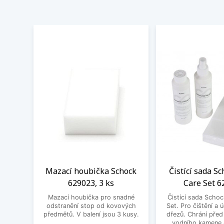
Mazací houbička Schock
Čistící sada S
629023, 3 ks
Care Set 6
Mazací houbička pro snadné
Čistící sada Scho
odstranění stop od kovových
Set. Pro čištění a
předmětů. V balení jsou 3 kusy.
dřezů. Chrání pře
vodního kamene a