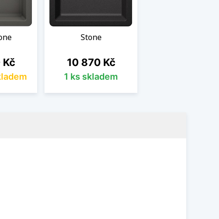
tone
Stone
Cena
 Kč
10 870 Kč
kladem
1 ks skladem