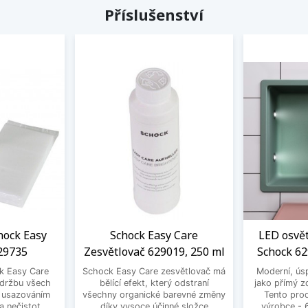
Příslušenství
chock Easy
Schock Easy Care
LED osvě
29735
Zesvětlovač 629019, 250 ml
Schock 6
ck Easy Care
Schock Easy Care zesvětlovač má
Moderní, ús
 údržbu všech
bělící efekt, který odstraní
jako přímý zd
d usazováním
všechny organické barevné změny
Tento pro
 nečistot.
díky vysoce účinné složce
výrobce -