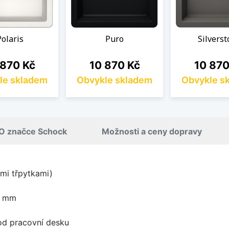
Polaris
Puro
Silvers
a
Cena
Cena
 870 Kč
10 870 Kč
10 870
le skladem
Obvykle skladem
Obvykle s
O značce Schock
Možnosti a ceny dopravy
mi třpytkami)
0 mm
od pracovní desku