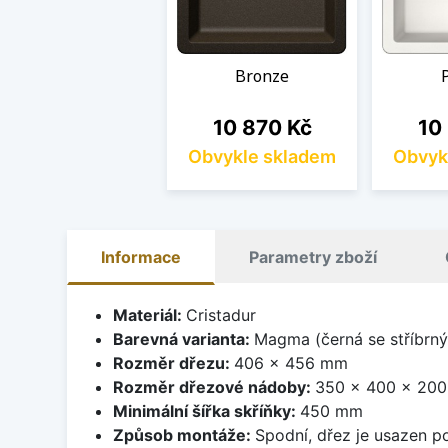
Bronze
Cena
Cen
10 870 Kč
10
Obvykle skladem
Obvyk
Informace
Parametry zboží
Materiál:
Cristadur
Barevná varianta:
Magma (černá se stříbrný
Rozměr dřezu:
406 x 456 mm
Rozměr dřezové nádoby:
350 x 400 x 20
Minimální šířka skříňky:
450 mm
Způsob montáže:
Spodní, dřez je usazen p