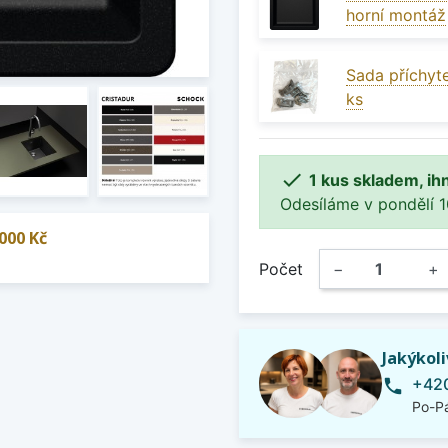
horní montáž
Sada příchyte
ks

1 kus skladem, ih
Odesíláme v pondělí 10.
000 Kč
Počet
−
+
Jakýkol
+420
phone
Po-Pá