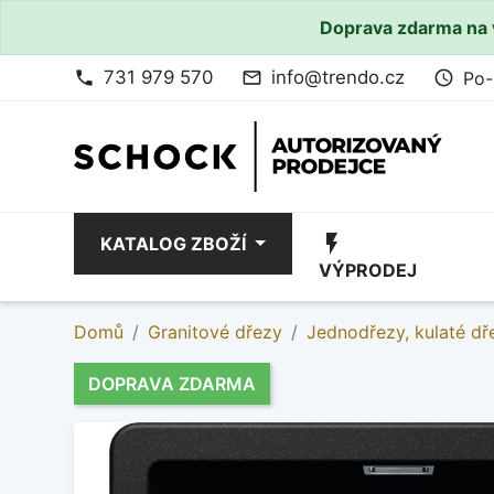
Doprava zdarma na 
731 979 570
info@trendo.cz
Po-
phone
mail_outline
access_time
flash_on
KATALOG ZBOŽÍ
VÝPRODEJ
Domů
Granitové dřezy
Jednodřezy, kulaté dř
DOPRAVA ZDARMA