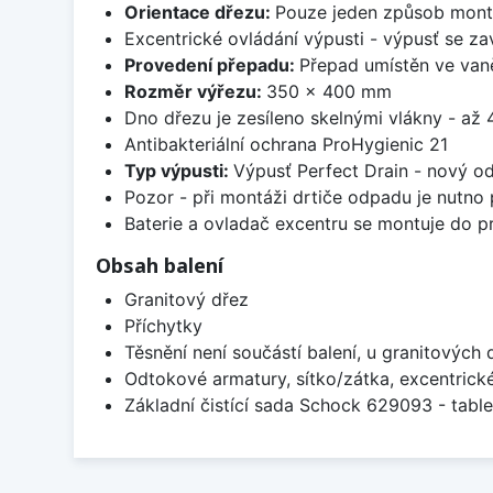
Orientace dřezu:
Pouze jeden způsob mon
Excentrické ovládání výpusti - výpusť se zav
Provedení přepadu:
Přepad umístěn ve van
Rozměr výřezu:
350 x 400 mm
Dno dřezu je zesíleno skelnými vlákny - až 4
Antibakteriální ochrana ProHygienic 21
Typ výpusti:
Výpusť Perfect Drain - nový o
Pozor - při montáži drtiče odpadu je nutno
Baterie a ovladač excentru se montuje do p
Obsah balení
Granitový dřez
Příchytky
Těsnění není součástí balení, u granitových 
Odtokové armatury, sítko/zátka, excentrick
Základní čistící sada Schock 629093 - table