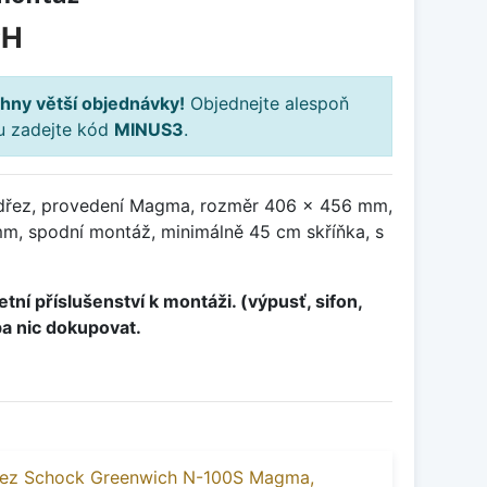
PH
hny větší objednávky!
Objednejte alespoň
ku zadejte kód
MINUS3
.
odřez, provedení Magma, rozměr 406 x 456 mm,
, spodní montáž, minimálně 45 cm skříňka, s
tní příslušenství k montáži. (výpusť, sifon,
ba nic dokupovat.
řez Schock Greenwich N-100S Magma,