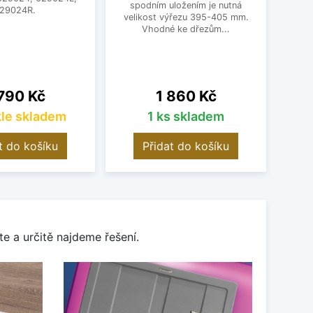
spodním uložením je nutná
29024R.
Pro
velikost výřezu 395-405 mm.
Vhodné ke dřezům...
na
Cena
790 Kč
1 860 Kč
le skladem
1 ks skladem
t do košíku
Přidat do košíku
e a určitě najdeme řešení.