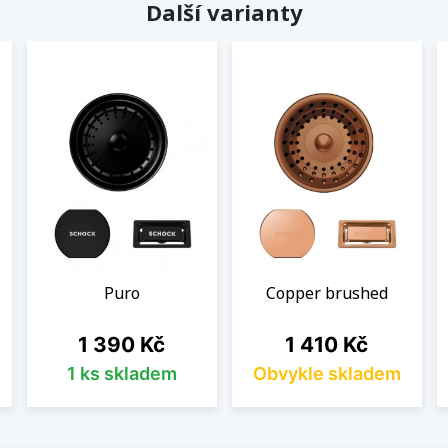
Další varianty
Puro
Copper brushed
Cena
Cena
1 390 Kč
1 410 Kč
1 ks skladem
Obvykle skladem