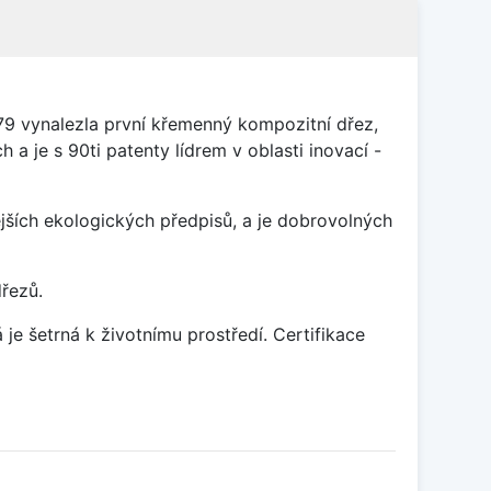
79 vynalezla první křemenný kompozitní dřez,
 a je s 90ti patenty lídrem v oblasti inovací -
ších ekologických předpisů, a je dobrovolných
dřezů.
je šetrná k životnímu prostředí. Certifikace