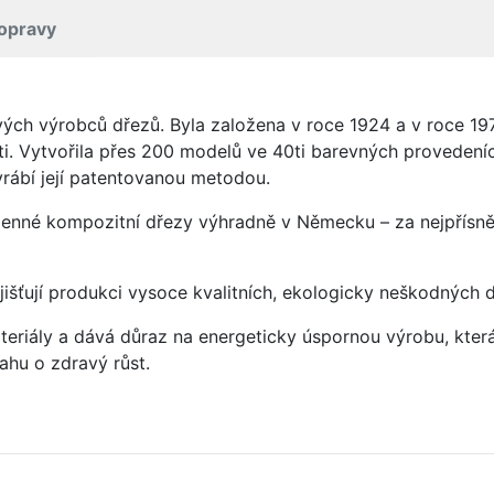
opravy
vých výrobců dřezů. Byla založena v roce 1924 a v roce 19
ti. Vytvořila přes 200 modelů ve 40ti barevných provedeních
rábí její patentovanou metodou.
enné kompozitní dřezy výhradně v Německu – za nejpřísněj
jišťují produkci vysoce kvalitních, ekologicky neškodných 
eriály a dává důraz na energeticky úspornou výrobu, která 
hu o zdravý růst.