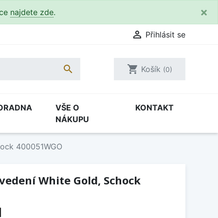
×
kce
najdete zde
.

Přihlásit se

shopping_cart
Košík
(0)
ORADNA
VŠE O
KONTAKT
NÁKUPU
Schock 400051WGO
ovedení White Gold, Schock
H