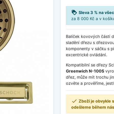
loyalty
Sleva 3 % na všec
za 8 000 Kč a v koší
Balíček kovových částí 
sladění dřezu s dřezovou 
komponenty v sáčku s pří
excentrické ovládání.
Kompatibilní se dřezy S
Greenwich N-100S
vyro
dřez, může mít trochu ji
ozvěte a prověříme, jest

Zboží je obvykle
odešleme během násle