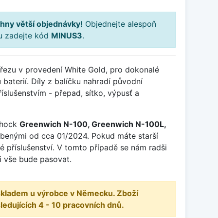
hny větší objednávky!
Objednejte alespoň
ku zadejte kód
MINUS3
.
dřezu v provedení White Gold, pro dokonalé
baterií. Díly z balíčku nahradí původní
slušenstvím - přepad, sítko, výpusť a
chock
Greenwich N-100, Greenwich N-100L,
benými od cca 01/2024. Pokud máte starší
né příslušenství. V tomto případě se nám radši
li vše bude pasovat.
 skladem u výrobce v Německu. Zboží
dujících 4 - 10 pracovních dnů.