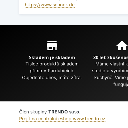
https://www.schock.de
Proč nakupovat u nás?
store_mall_directory
hom
Skladem je skladem
30 let zkušenos
Tisíce produktů skladem
Máme vlastní 
přímo v Pardubicích.
studio a vyrábí
Objednáte dnes, máte zítra.
kuchyně. Víme 
funguj
Člen skupiny
TRENDO s.r.o.
Přejít na centrální eshop www.trendo.cz