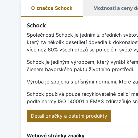
O značce Schock
Možnosti a ceny d
Schock
Společnosti Schock je jedním z předních světo
který za několik desetiletí dovedla k dokonalos
více než 60% všech dřezů se po celém světě vy
Schock je jediným výrobcem, který vyrábí křem
členem bavorského paktu životního prostředí.
Výroba je spojena s přísnými normami, které za
Schock používá pouze recyklovatelné balící mat
podle normy ISO 140001 a EMAS zdůrazňuje sna
Detail značky a ostatní produkty
Webové stránky značky