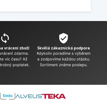
sync
verified_user
na vrácení zboží
Skvělá zákaznická podpora
 vrácení zdarma.
Kdykoliv poradíme s výběrem
te víc času? Až
a zodpovíme každou otázku.
drobný poplatek.
Sortiment známe poslepu.