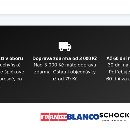
e
local_shipping
tí v oboru
Doprava zdarma od 3 000 Kč
Až 60 dní 
kuchyňské
Nad 3 000 Kč máte dopravu
30 dní na
me špičkové
zdarma. Ostatní objednávky
Potřebuje
přesně, co
už od 79 Kč.
60 dní za 
e.