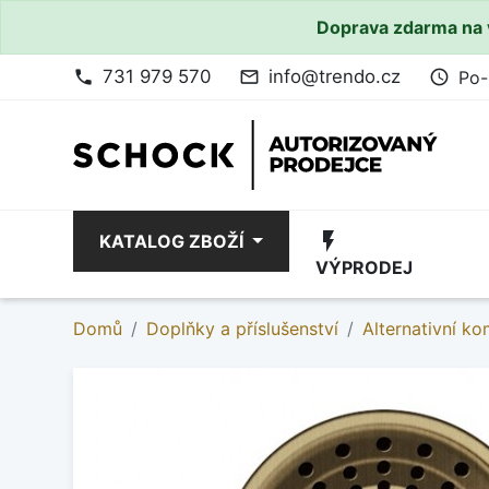
Doprava zdarma na 
731 979 570
info@trendo.cz
Po-
phone
mail_outline
access_time
flash_on
KATALOG ZBOŽÍ
VÝPRODEJ
Domů
Doplňky a příslušenství
Alternativní k