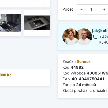
Počet
−
+
Jakýkol
+420
phone
Po-Pá
Značka
Schock
Kód
44982
Kód výrobce
400051W
000 Kč
EAN
4014949750441
Záruka
24 měsíců
Zboží pochází z oficiální