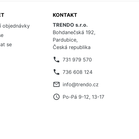
ET
KONTAKT
TRENDO s.r.o.
í objednávky
Bohdanečská 192,
se
Pardubice,
at se
Česká republika
phone
731 979 570
phone
736 608 124
mail_outline
info@trendo.cz
access_time
Po-Pá 9-12, 13-17