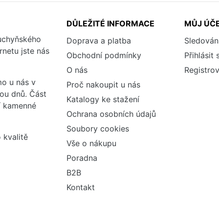
DŮLEŽITÉ INFORMACE
MŮJ ÚČ
kuchyňského
Doprava a platba
Sledován
rnetu jste nás
Obchodní podmínky
Přihlásit 
O nás
Registrov
o u nás v
Proč nakoupit u nás
vou dnů. Část
Katalogy ke stažení
ší kamenné
Ochrana osobních údajů
Soubory cookies
 kvalitě
Vše o nákupu
Poradna
B2B
Kontakt