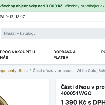
všechny objednávky nad 3 000 Kč.
Všechny probíhající a
Pá 9-12, 13-17
PROČ NAKOUPIT U
DOPRAVA A
P
NÁS
PLATBA
omponenty dřezu
Části dřezu v provedení White Gold, 
Části dřezu v pr
400051WGO
1 390 Kč
s DP