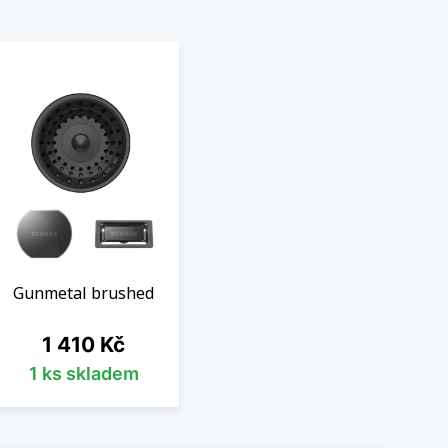
Gunmetal brushed
Cena
1 410 Kč
1 ks skladem