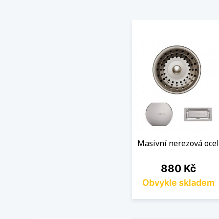
Masivní nerezová ocel
Cena
880 Kč
Obvykle skladem