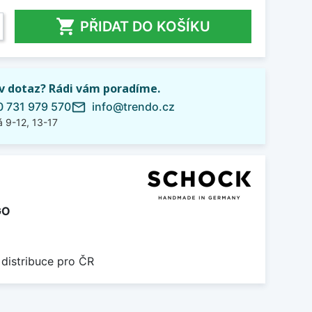

PŘIDAT DO KOŠÍKU
iv dotaz? Rádi vám poradíme.
 731 979 570
info@trendo.cz
mail_outline
 9-12, 13-17
GO
 distribuce pro ČR