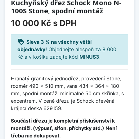
Kuchyňský dřez Schock Mono N-
100S Stone, spodní montáž
10 000 Kč
s DPH
loyalty
Sleva 3 % na všechny větší
objednávky!
Objednejte alespoň za 8 000
Kč a v košíku zadejte kód
MINUS3
.
Hranatý granitový jednodřez, provedení Stone,
rozměr 490 x 510 mm, vana 434 x 364 x 180
mm, spodní montáž, minimálně 50 cm skříňka, s
excentrem. V ceně dřezu je Schock dřevěná
krájecí deska 629159.
Součástí dřezu je kompletní příslušenství k
montáži. (výpusť, sifon, příchytky atd.) Není
třeba nic dokupovat.