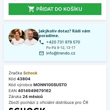

PŘIDAT DO KOŠÍKU
Jakýkoliv dotaz? Rádi vám
poradíme.
+420 731 979 570
phone
Po-Pá 9-12, 13-17
info@trendo.cz
mail_outline
Značka
Schock
Kód
43804
Kód výrobce
MONN100SUSTO
EAN
4014949679162
Záruka
24 měsíců
Zboží pochází z oficiální distribuce pro ČR