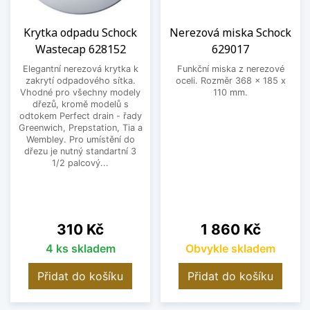
Krytka odpadu Schock
Nerezová miska Schock
Wastecap 628152
629017
Elegantní nerezová krytka k
Funkční miska z nerezové
zakrytí odpadového sítka.
oceli. Rozměr 368 x 185 x
Vhodné pro všechny modely
110 mm.
dřezů, kromě modelů s
odtokem Perfect drain - řady
Greenwich, Prepstation, Tia a
Wembley. Pro umístění do
dřezu je nutný standartní 3
1/2 palcový...
Cena
Cena
310 Kč
1 860 Kč
4 ks skladem
Obvykle skladem
Přidat do košíku
Přidat do košíku