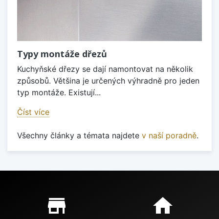
Typy montáže dřezů
Kuchyňské dřezy se dají namontovat na několik
způsobů. Většina je určených výhradně pro jeden
typ montáže. Existují...
Číst více
Všechny články a témata najdete
v naší poradně
.
Proč nakupovat u nás?
store_mall_directory
home