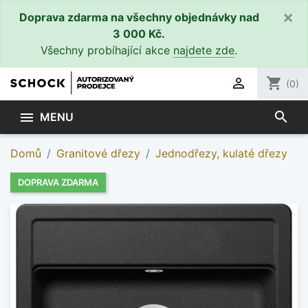
×
Doprava zdarma na všechny objednávky nad
3 000 Kč.
Všechny probíhající akce
najdete zde
.

shopping_cart
(0)
search

MENU
Domů
Granitové dřezy
Jednodřezy, kulaté dřezy
DOPRAVA ZDARMA