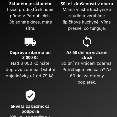
Skladem je skladem
30 let zkušeností v oboru
Tisíce produktů skladem
Máme vlastní kuchyňské
přímo v Pardubicích.
studio a vyrábíme
Objednáte dnes, máte
špičkové kuchyně. Víme
zítra.
přesně, co funguje.
local_shipping
sync
Doprava zdarma od
Až 60 dní na vrácení
3 000 Kč
zboží
Nad 3 000 Kč máte
30 dní na vrácení zdarma.
dopravu zdarma. Ostatní
Potřebujete víc času? Až
objednávky už od 79 Kč.
60 dní za drobný
poplatek.
verified_user
Skvělá zákaznická
podpora
Kdykoliv poradíme s