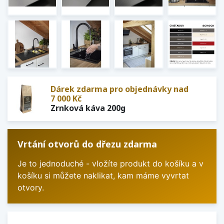
Dárek zdarma pro objednávky nad
7 000 Kč
Zrnková káva 200g
Vrtání otvorů do dřezu zdarma
Je to jednoduché - vložíte produkt do košíku a v
košíku si můžete naklikat, kam máme vyvrtat
otvory.