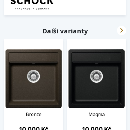

Další varianty
Bronze
Magma
Cena
Cena
10 000 Kč
10 000 Kč