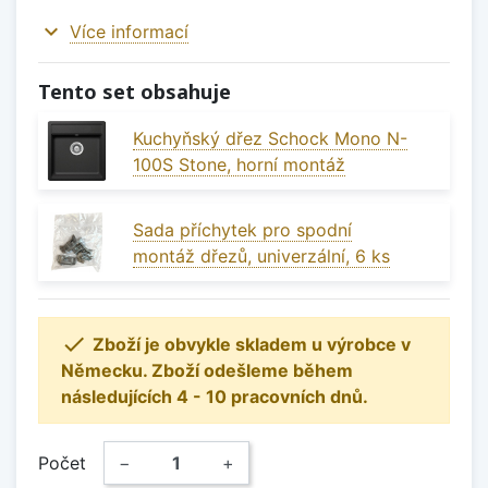
expand_more
Více informací
Tento set obsahuje
Kuchyňský dřez Schock Mono N-
100S Stone, horní montáž
Sada příchytek pro spodní
montáž dřezů, univerzální, 6 ks

Zboží je obvykle skladem u výrobce v
Německu. Zboží odešleme během
následujících 4 - 10 pracovních dnů.
Počet
−
+