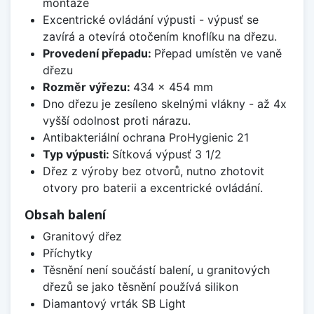
montáže
Excentrické ovládání výpusti - výpusť se
zavírá a otevírá otočením knoflíku na dřezu.
Provedení přepadu:
Přepad umístěn ve vaně
dřezu
Rozměr výřezu:
434 x 454 mm
Dno dřezu je zesíleno skelnými vlákny - až 4x
vyšší odolnost proti nárazu.
Antibakteriální ochrana ProHygienic 21
Typ výpusti:
Sítková výpusť 3 1/2
Dřez z výroby bez otvorů, nutno zhotovit
otvory pro baterii a excentrické ovládání.
Obsah balení
Granitový dřez
Příchytky
Těsnění není součástí balení, u granitových
dřezů se jako těsnění používá silikon
Diamantový vrták SB Light