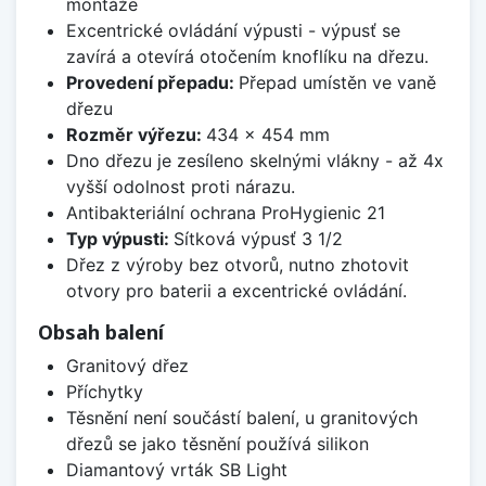
montáže
Excentrické ovládání výpusti - výpusť se
zavírá a otevírá otočením knoflíku na dřezu.
Provedení přepadu:
Přepad umístěn ve vaně
dřezu
Rozměr výřezu:
434 x 454 mm
Dno dřezu je zesíleno skelnými vlákny - až 4x
vyšší odolnost proti nárazu.
Antibakteriální ochrana ProHygienic 21
Typ výpusti:
Sítková výpusť 3 1/2
Dřez z výroby bez otvorů, nutno zhotovit
otvory pro baterii a excentrické ovládání.
Obsah balení
Granitový dřez
Příchytky
Těsnění není součástí balení, u granitových
dřezů se jako těsnění používá silikon
Diamantový vrták SB Light