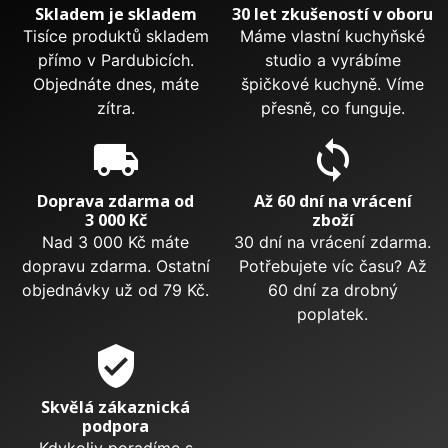
Skladem je skladem
30 let zkušeností v oboru
Tisíce produktů skladem
Máme vlastní kuchyňské
přímo v Pardubicích.
studio a vyrábíme
Objednáte dnes, máte
špičkové kuchyně. Víme
zítra.
přesně, co funguje.
local_shipping
sync
Doprava zdarma od
Až 60 dní na vrácení
3 000 Kč
zboží
Nad 3 000 Kč máte
30 dní na vrácení zdarma.
dopravu zdarma. Ostatní
Potřebujete víc času? Až
objednávky už od 79 Kč.
60 dní za drobný
poplatek.
verified_user
Skvělá zákaznická
podpora
Kdykoliv poradíme s