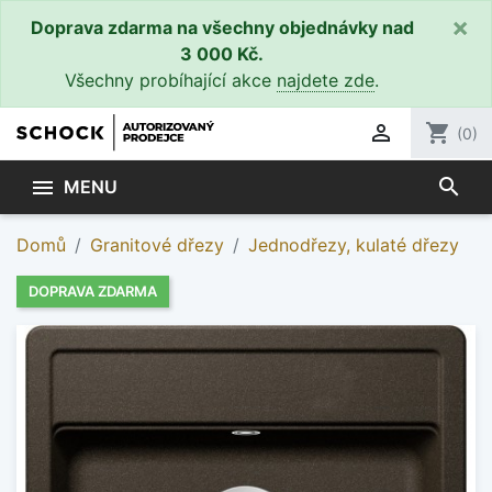
×
Doprava zdarma na všechny objednávky nad
3 000 Kč.
Všechny probíhající akce
najdete zde
.

shopping_cart
(0)
search

MENU
Domů
Granitové dřezy
Jednodřezy, kulaté dřezy
DOPRAVA ZDARMA