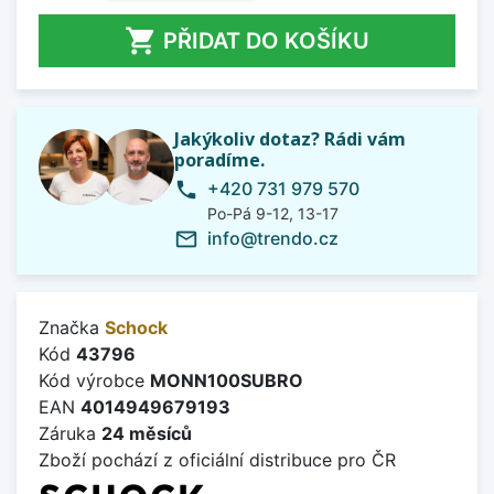

PŘIDAT DO KOŠÍKU
Jakýkoliv dotaz? Rádi vám
poradíme.
+420 731 979 570
phone
Po-Pá 9-12, 13-17
info@trendo.cz
mail_outline
Značka
Schock
Kód
43796
Kód výrobce
MONN100SUBRO
EAN
4014949679193
Záruka
24 měsíců
Zboží pochází z oficiální distribuce pro ČR