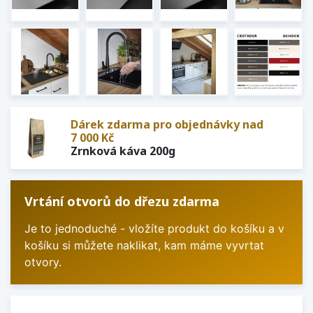
Dárek zdarma pro objednávky nad
7 000 Kč
Zrnková káva 200g
Vrtání otvorů do dřezu zdarma
Je to jednoduché - vložíte produkt do košíku a v
košíku si můžete naklikat, kam máme vyvrtat
otvory.