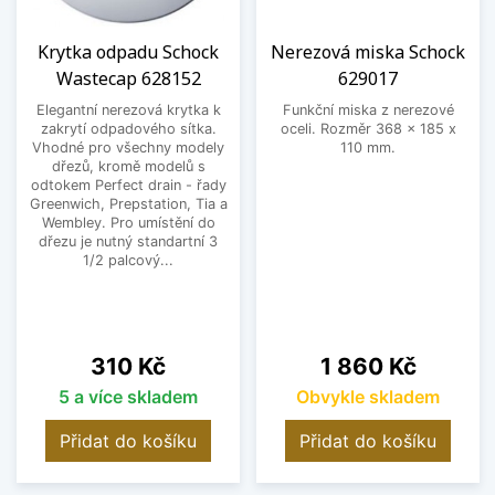
Krytka odpadu Schock
Nerezová miska Schock
Wastecap 628152
629017
Elegantní nerezová krytka k
Funkční miska z nerezové
zakrytí odpadového sítka.
oceli. Rozměr 368 x 185 x
Vhodné pro všechny modely
110 mm.
dřezů, kromě modelů s
odtokem Perfect drain - řady
Greenwich, Prepstation, Tia a
Wembley. Pro umístění do
dřezu je nutný standartní 3
1/2 palcový...
Cena
Cena
310 Kč
1 860 Kč
5 a více skladem
Obvykle skladem
Přidat do košíku
Přidat do košíku