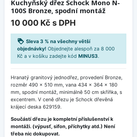
Kuchyňský dřez Schock Mono N-
100S Bronze, spodní montáž
10 000 Kč
s DPH
loyalty
Sleva 3 % na všechny větší
objednávky!
Objednejte alespoň za 8 000
Kč a v košíku zadejte kód
MINUS3
.
Hranatý granitový jednodřez, provedení Bronze,
rozměr 490 x 510 mm, vana 434 x 364 x 180
mm, spodní montáž, minimálně 50 cm skříňka, s
excentrem. V ceně dřezu je Schock dřevěná
krájecí deska 629159.
Součástí dřezu je kompletní příslušenství k
montáži. (výpusť, sifon, příchytky atd.) Není
třeba nic dokupovat.