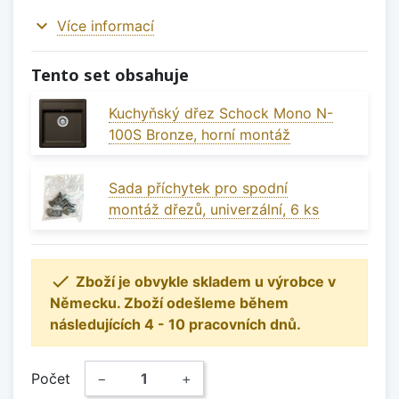
expand_more
Více informací
Tento set obsahuje
Kuchyňský dřez Schock Mono N-
100S Bronze, horní montáž
Sada příchytek pro spodní
montáž dřezů, univerzální, 6 ks

Zboží je obvykle skladem u výrobce v
Německu. Zboží odešleme během
následujících 4 - 10 pracovních dnů.
Počet
−
+