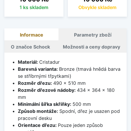
1 ks skladem
Obvykle skladem
Informace
Parametry zboží
O značce Schock
Možnosti a ceny dopravy
Materiál:
Cristadur
Barevná varianta:
Bronze (tmavá hnědá barva
se stříbrnými třpytkami)
Rozměr dřezu:
490 x 510 mm
Rozměr dřezové nádoby:
434 x 364 x 180
mm
Minimální šířka skříňky:
500 mm
Způsob montáže:
Spodní, dřez je usazen pod
pracovní desku
Orientace dřezu:
Pouze jeden způsob