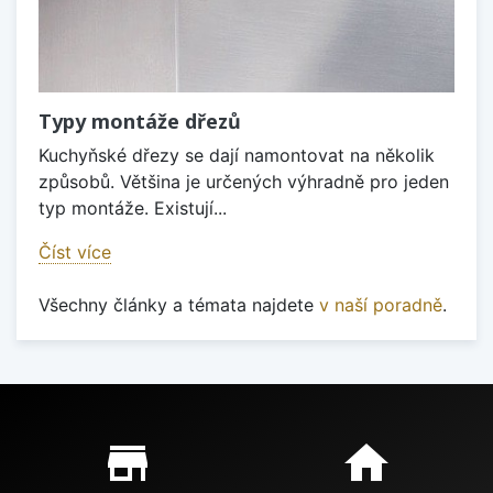
Typy montáže dřezů
Kuchyňské dřezy se dají namontovat na několik
způsobů. Většina je určených výhradně pro jeden
typ montáže. Existují...
Číst více
Všechny články a témata najdete
v naší poradně
.
Proč nakupovat u nás?
store_mall_directory
home