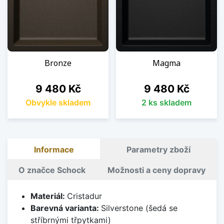
Bronze
Magma
Cena
Cena
9 480 Kč
9 480 Kč
Obvykle skladem
2 ks skladem
Informace
Parametry zboží
O značce Schock
Možnosti a ceny dopravy
Materiál:
Cristadur
Barevná varianta:
Silverstone (šedá se
stříbrnými třpytkami)