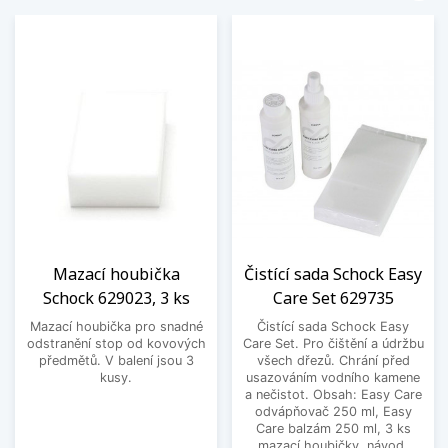
Mazací houbička
Čistící sada Schock Easy
Schock 629023, 3 ks
Care Set 629735
Mazací houbička pro snadné
Čistící sada Schock Easy
odstranění stop od kovových
Care Set. Pro čištění a údržbu
předmětů. V balení jsou 3
všech dřezů. Chrání před
kusy.
usazováním vodního kamene
a nečistot. Obsah: Easy Care
odvápňovač 250 ml, Easy
Care balzám 250 ml, 3 ks
mazací houbičky, návod.