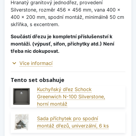
Hranatý granitový jednodřez, provedení
Silverstone, rozměr 456 x 456 mm, vana 400 x
400 x 200 mm, spodní montáž, minimálně 50 cm
skříňka, s excentrem.
Součástí dřezu je kompletní příslušenství k
montáži. (výpusť, sifon, příchytky atd.) Není
třeba nic dokupovat.
expand_more
Více informací
Tento set obsahuje
Kuchyňský dřez Schock
Greenwich N-100 Silverstone,
horní montáž
Sada příchytek pro spodní
montáž dřezů, univerzální, 6 ks