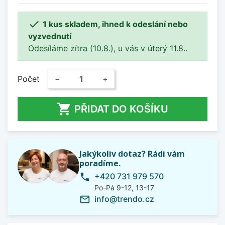

1 kus skladem, ihned k odeslání nebo
vyzvednutí
Odesíláme zítra (10.8.), u vás v úterý 11.8..
Počet
−
+

PŘIDAT DO KOŠÍKU
Jakýkoliv dotaz? Rádi vám
poradíme.
+420 731 979 570
phone
Po-Pá 9-12, 13-17
info@trendo.cz
mail_outline