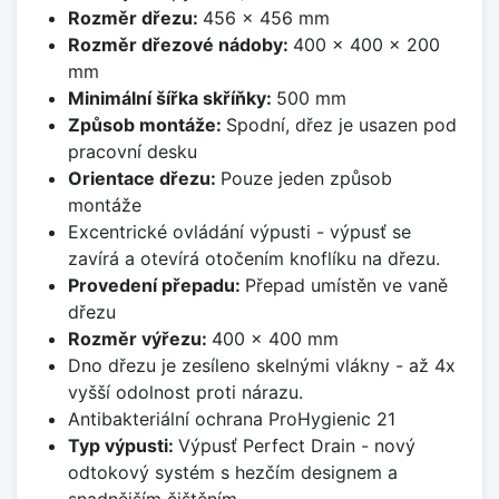
Rozměr dřezu:
456 x 456 mm
Rozměr dřezové nádoby:
400 x 400 x 200
mm
Minimální šířka skříňky:
500 mm
Způsob montáže:
Spodní, dřez je usazen pod
pracovní desku
Orientace dřezu:
Pouze jeden způsob
montáže
Excentrické ovládání výpusti - výpusť se
zavírá a otevírá otočením knoflíku na dřezu.
Provedení přepadu:
Přepad umístěn ve vaně
dřezu
Rozměr výřezu:
400 x 400 mm
Dno dřezu je zesíleno skelnými vlákny - až 4x
vyšší odolnost proti nárazu.
Antibakteriální ochrana ProHygienic 21
Typ výpusti:
Výpusť Perfect Drain - nový
odtokový systém s hezčím designem a
snadnějším čištěním.