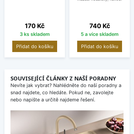
Cena
Cena
170 Kč
740 Kč
3 ks skladem
5 a více skladem
Přidat do košíku
Přidat do košíku
SOUVISEJÍCÍ ČLÁNKY Z NAŠÍ PORADNY
Nevíte jak vybrat? Nahlédněte do naší poradny a
snad najdete, co hledáte. Pokud ne, zavolejte
nebo napište a určitě najdeme řešení.