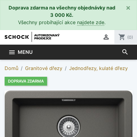
×
Doprava zdarma na všechny objednávky nad
3 000 Kč.
Všechny probíhající akce
najdete zde
.

shopping_cart
(0)
search

MENU
Domů
Granitové dřezy
Jednodřezy, kulaté dřezy
DOPRAVA ZDARMA