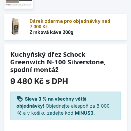
Dárek zdarma pro objednávky nad
7 000 Kč
Zrnková káva 200g
Kuchyňský dřez Schock
Greenwich N-100 Silverstone,
spodní montáž
9 480 Kč
s DPH
loyalty
Sleva 3 % na všechny větší
objednávky!
Objednejte alespoň za 8 000
Kč a v košíku zadejte kód
MINUS3
.