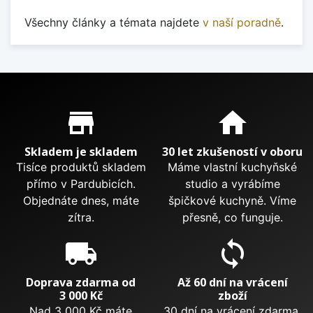
Všechny články a témata najdete
v naší poradně
.
Proč nakupovat u nás?
store_mall_directory
home
Skladem je skladem
30 let zkušeností v oboru
Tisíce produktů skladem
Máme vlastní kuchyňské
přímo v Pardubicích.
studio a vyrábíme
Objednáte dnes, máte
špičkové kuchyně. Víme
zítra.
přesně, co funguje.
local_shipping
sync
Doprava zdarma od
Až 60 dní na vrácení
3 000 Kč
zboží
Nad 3 000 Kč máte
30 dní na vrácení zdarma.