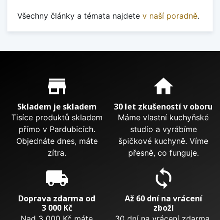
Všechny články a témata najdete
v naší poradně
.
Proč nakupovat u nás?
store_mall_directory
home
Skladem je skladem
30 let zkušeností v oboru
Tisíce produktů skladem
Máme vlastní kuchyňské
přímo v Pardubicích.
studio a vyrábíme
Objednáte dnes, máte
špičkové kuchyně. Víme
zítra.
přesně, co funguje.
local_shipping
sync
Doprava zdarma od
Až 60 dní na vrácení
3 000 Kč
zboží
Nad 3 000 Kč máte
30 dní na vrácení zdarma.