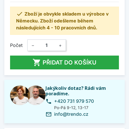

Zboží je obvykle skladem u výrobce v
Německu. Zboží odešleme během
následujících 4 - 10 pracovních dnů.
Počet
−
+

PŘIDAT DO KOŠÍKU
Jakýkoliv dotaz? Rádi vám
poradíme.
+420 731 979 570
phone
Po-Pá 9-12, 13-17
info@trendo.cz
mail_outline