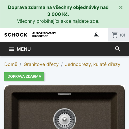
×
Doprava zdarma na všechny objednávky nad
3 000 Kč.
Všechny probíhající akce
najdete zde
.

shopping_cart
(0)
search

MENU
Domů
Granitové dřezy
Jednodřezy, kulaté dřezy
DOPRAVA ZDARMA