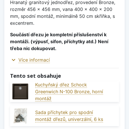
Hranatý granitový jednodřez, provedení Bronze,
rozměr 456 x 456 mm, vana 400 x 400 x 200
mm, spodní montáž, minimálně 50 cm skříňka, s
excentrem.
Součástí dřezu je kompletní příslušenství k
montáži. (výpusť, sifon, příchytky atd.) Není
třeba nic dokupovat.
expand_more
Více informací
Tento set obsahuje
Kuchyňský dřez Schock
Greenwich N-100 Bronze, horní
montáž
Sada příchytek pro spodní
montáž dřezů, univerzální, 6 ks