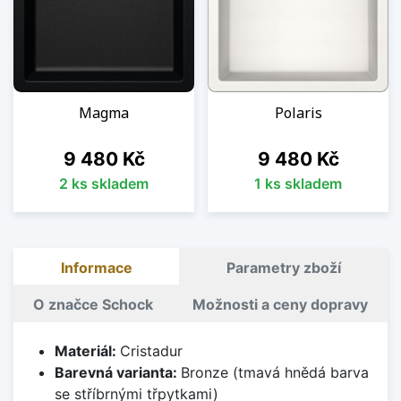
Magma
Polaris
Cena
Cena
9 480 Kč
9 480 Kč
2 ks skladem
1 ks skladem
Informace
Parametry zboží
O značce Schock
Možnosti a ceny dopravy
Materiál:
Cristadur
Barevná varianta:
Bronze (tmavá hnědá barva
se stříbrnými třpytkami)