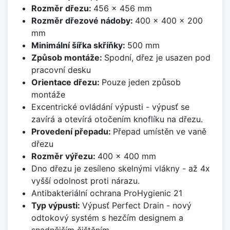
Rozměr dřezu:
456 x 456 mm
Rozměr dřezové nádoby:
400 x 400 x 200
mm
Minimální šířka skříňky:
500 mm
Způsob montáže:
Spodní, dřez je usazen pod
pracovní desku
Orientace dřezu:
Pouze jeden způsob
montáže
Excentrické ovládání výpusti - výpusť se
zavírá a otevírá otočením knoflíku na dřezu.
Provedení přepadu:
Přepad umístěn ve vaně
dřezu
Rozměr výřezu:
400 x 400 mm
Dno dřezu je zesíleno skelnými vlákny - až 4x
vyšší odolnost proti nárazu.
Antibakteriální ochrana ProHygienic 21
Typ výpusti:
Výpusť Perfect Drain - nový
odtokový systém s hezčím designem a
snadnějším čištěním.