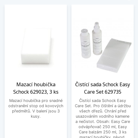
Mazací houbička
Čistící sada Schock Easy
Schock 629023, 3 ks
Care Set 629735
Mazací houbička pro snadné
Čistící sada Schock Easy
odstranění stop od kovových
Care Set. Pro čištění a údržbu
předmětů. V balení jsou 3
všech dřezů. Chrání před
kusy.
usazováním vodního kamene
a nečistot. Obsah: Easy Care
odvápňovač 250 ml, Easy
Care balzám 250 ml, 3 ks
mazací houbičky, návod.