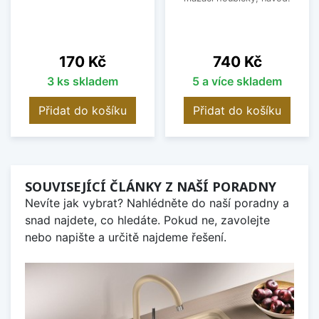
Cena
Cena
170 Kč
740 Kč
3 ks skladem
5 a více skladem
Přidat do košíku
Přidat do košíku
SOUVISEJÍCÍ ČLÁNKY Z NAŠÍ PORADNY
Nevíte jak vybrat? Nahlédněte do naší poradny a
snad najdete, co hledáte. Pokud ne, zavolejte
nebo napište a určitě najdeme řešení.