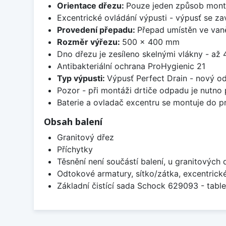
Orientace dřezu:
Pouze jeden způsob mon
Excentrické ovládání výpusti - výpusť se zav
Provedení přepadu:
Přepad umístěn ve van
Rozměr výřezu:
500 x 400 mm
Dno dřezu je zesíleno skelnými vlákny - až 4
Antibakteriální ochrana ProHygienic 21
Typ výpusti:
Výpusť Perfect Drain - nový o
Pozor - při montáži drtiče odpadu je nutno
Baterie a ovladač excentru se montuje do p
Obsah balení
Granitový dřez
Příchytky
Těsnění není součástí balení, u granitových 
Odtokové armatury, sítko/zátka, excentrick
Základní čistící sada Schock 629093 - table