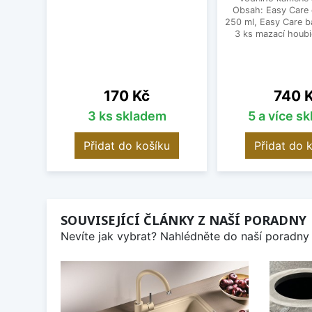
Obsah: Easy Care
250 ml, Easy Care b
3 ks mazací houbi
Cena
Cena
170 Kč
740 
3 ks skladem
5 a více s
Přidat do košíku
Přidat do 
SOUVISEJÍCÍ ČLÁNKY Z NAŠÍ PORADNY
Nevíte jak vybrat? Nahlédněte do naší poradny 