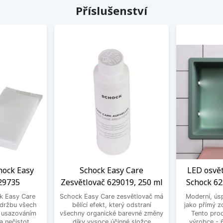
Příslušenství
chock Easy
Schock Easy Care
LED osvě
29735
Zesvětlovač 629019, 250 ml
Schock 6
ck Easy Care
Schock Easy Care zesvětlovač má
Moderní, ús
 údržbu všech
bělící efekt, který odstraní
jako přímý zd
d usazováním
všechny organické barevné změny
Tento pro
 nečistot.
díky vysoce účinné složce
výrobce -