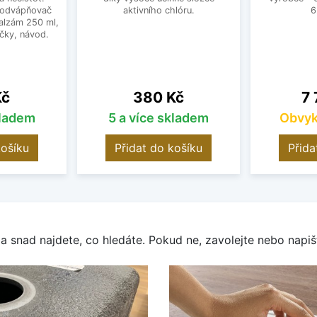
 odvápňovač
aktivního chlóru.
6
alzám 250 ml,
čky, návod.
Cena
Ce
Kč
380 Kč
7 
kladem
5 a více skladem
Obvyk
košíku
Přidat do košíku
Přida
a snad najdete, co hledáte. Pokud ne, zavolejte nebo napišt