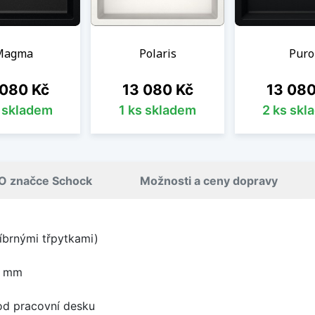
Magma
Polaris
Puro
a
Cena
Cena
 080 Kč
13 080 Kč
13 080
s skladem
1 ks skladem
2 ks skl
O značce Schock
Možnosti a ceny dopravy
íbrnými třpytkami)
0 mm
od pracovní desku