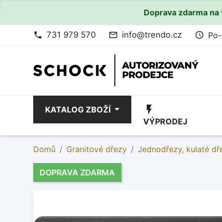
Doprava zdarma na 
731 979 570
info@trendo.cz
Po-
phone
mail_outline
access_time
flash_on
KATALOG ZBOŽÍ
VÝPRODEJ
Domů
Granitové dřezy
Jednodřezy, kulaté dř
DOPRAVA ZDARMA