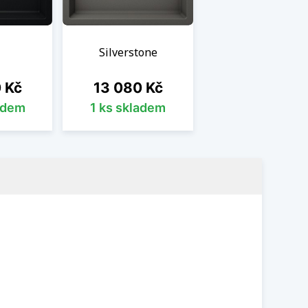
Silverstone
Cena
 Kč
13 080 Kč
adem
1 ks skladem