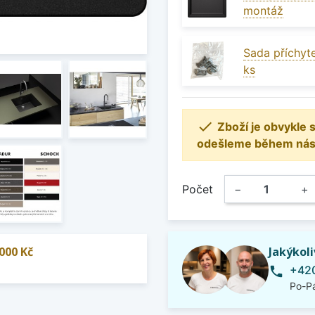
montáž
Sada příchyte
ks

Zboží je obvykle
odešleme během násle
Počet
−
+
000 Kč
Jakýkol
+420
phone
Po-Pá