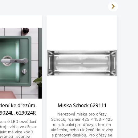

tlení ke dřezům
Miska Schock 629111
Čistí
29024L, 629024R
Nerezová miska pro dřezy
Schock, rozměr 425 × 153 × 125
porné LED osvětlení
Čistí
mm. Ideální pro dřezy s horním
roj světla ve dřezu.
Pro o
uložením, nebo uložené do roviny
dukt má více kódů
bare
s pracovní deskou. Pro dřezy se
 629024, 629024L,
ploch