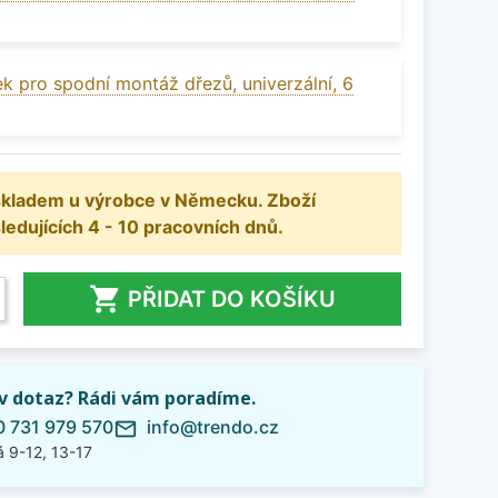
k pro spodní montáž dřezů, univerzální, 6
 skladem u výrobce v Německu. Zboží
dujících 4 - 10 pracovních dnů.

PŘIDAT DO KOŠÍKU
iv dotaz? Rádi vám poradíme.
 731 979 570
info@trendo.cz
mail_outline
 9-12, 13-17