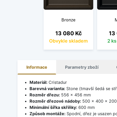
Bronze
Cena
Cen
13 080 Kč
13
Obvykle skladem
2 k
Informace
Parametry zboží
Materiál:
Cristadur
Barevná varianta:
Stone (tmavší šedá se stř
Rozměr dřezu:
556 x 456 mm
Rozměr dřezové nádoby:
500 x 400 x 20
Minimální šířka skříňky:
600 mm
Způsob montáže:
Spodní, dřez je usazen p