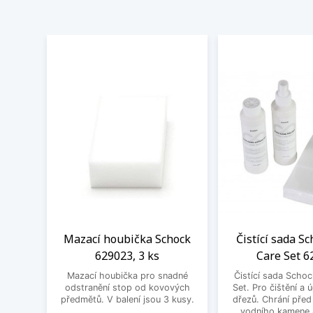
Mazací houbička Schock
Čistící sada S
629023, 3 ks
Care Set 6
Mazací houbička pro snadné
Čistící sada Scho
odstranění stop od kovových
Set. Pro čištění a
předmětů. V balení jsou 3 kusy.
dřezů. Chrání pře
vodního kamene a