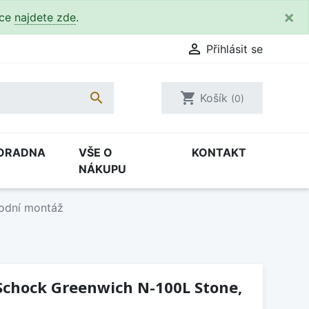
×
kce
najdete zde
.

Přihlásit se

shopping_cart
Košík
(0)
ORADNA
VŠE O
KONTAKT
NÁKUPU
odní montáž
Schock Greenwich N-100L Stone,