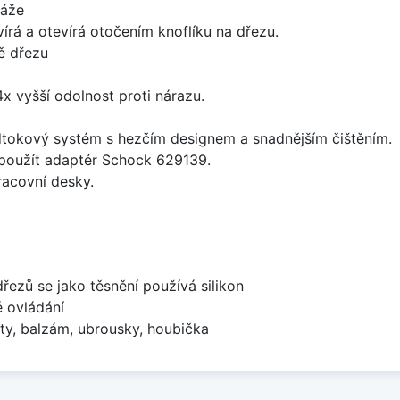
táže
írá a otevírá otočením knoflíku na dřezu.
ě dřezu
x vyšší odolnost proti nárazu.
dtokový systém s hezčím designem a snadnějším čištěním.
 použít adaptér Schock 629139.
racovní desky.
dřezů se jako těsnění používá silikon
é ovládání
ty, balzám, ubrousky, houbička