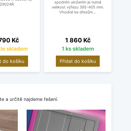
spodním uložením je nutná
29024R.
Pro
velikost výřezu 395-405 mm.
Vhodné ke dřezům...
na
Cena
790 Kč
1 860 Kč
le skladem
1 ks skladem
t do košíku
Přidat do košíku
e a určitě najdeme řešení.