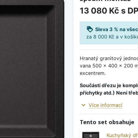
13 080 Kč
s D
loyalty
Sleva 3 % na všec
za 8 000 Kč a v koší
Hranatý granitový jedno
vana 500 x 400 x 200 mm
excentrem.
Součástí dřezu je komple
příchytky atd.) Není tře
expand_more
Více informací
Tento set obsahuje
Kuchyňský dř