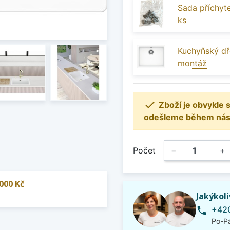
Sada příchyte
ks
Kuchyňský dř
montáž

Zboží je obvykle
odešleme během násle
Počet
−
+
000 Kč
Jakýkol
+420
phone
Po-Pá