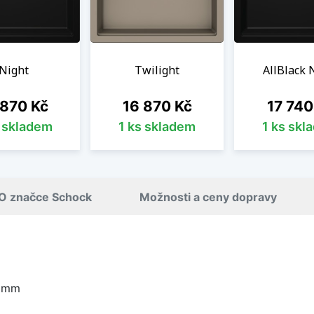
Night
Twilight
AllBlack 
a
Cena
Cena
 870 Kč
16 870 Kč
17 740
s skladem
1 ks skladem
1 ks skl
O značce Schock
Možnosti a ceny dopravy
0 mm