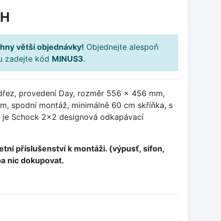
PH
hny větší objednávky!
Objednejte alespoň
ku zadejte kód
MINUS3
.
dřez, provedení Day, rozměr 556 x 456 mm,
, spodní montáž, minimálně 60 cm skříňka, s
u je Schock 2x2 designová odkapávací
tní příslušenství k montáži. (výpusť, sifon,
ba nic dokupovat.