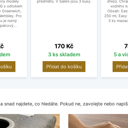
hny modely
předmětů. V balení jsou 3 kusy.
dřezů. Chrá
lů s odtokem
vodního k
dy Greenwich,
Obsah: Eas
 Wembley. Pro
250 ml, Easy
u je nutný
3 ks mazac
palcový...
Cena
C
Kč
170 Kč
7
adem
3 ks skladem
5 a v
košíku
Přidat do košíku
Přida
a snad najdete, co hledáte. Pokud ne, zavolejte nebo napišt