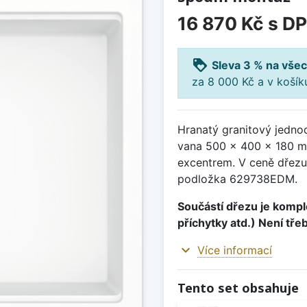
16 870 Kč
s D
loyalty
Sleva 3 % na všec
za 8 000 Kč a v koší
Hranatý granitový jedno
vana 500 x 400 x 180 mm
excentrem. V ceně dřez
podložka 629738EDM.
Součástí dřezu je komple
příchytky atd.) Není tře
expand_more
Více informací
Tento set obsahuje