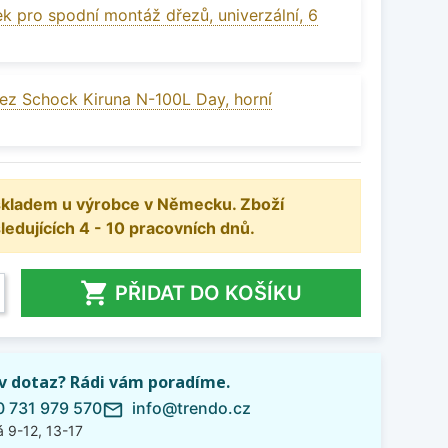
k pro spodní montáž dřezů, univerzální, 6
ez Schock Kiruna N-100L Day, horní
 skladem u výrobce v Německu. Zboží
dujících 4 - 10 pracovních dnů.

PŘIDAT DO KOŠÍKU
iv dotaz? Rádi vám poradíme.
 731 979 570
info@trendo.cz
mail_outline
 9-12, 13-17