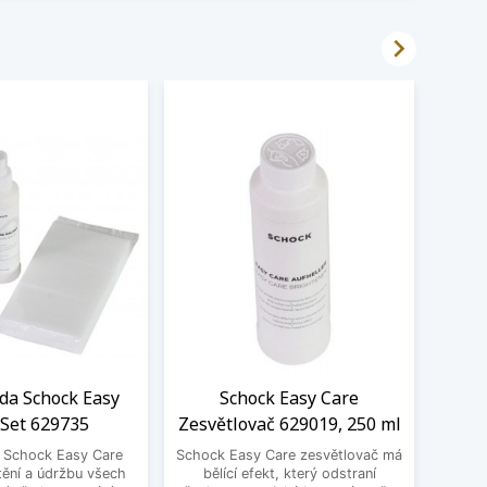

ada Schock Easy
Schock Easy Care
LED
 Set 629735
Zesvětlovač 629019, 250 ml
Sch
a Schock Easy Care
Schock Easy Care zesvětlovač má
Moder
tění a údržbu všech
bělící efekt, který odstraní
jako p