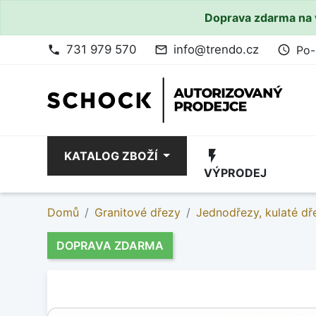
Doprava zdarma na 
731 979 570
info@trendo.cz
Po-
phone
mail_outline
access_time
flash_on
KATALOG ZBOŽÍ
VÝPRODEJ
Domů
Granitové dřezy
Jednodřezy, kulaté dř
DOPRAVA ZDARMA