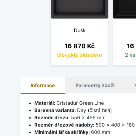
Dusk
Cena
Cen
16 870 Kč
16
Obvykle skladem
2 k
Informace
Parametry zboží
Materiál:
Cristadur Green Line
Barevná varianta:
Day (čistá bílá)
Rozměr dřezu:
556 x 456 mm
Rozměr dřezové nádoby:
500 x 400 x 18
Minimální šířka skříňky:
600 mm