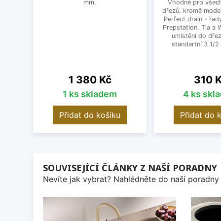
mm.
Vhodné pro všec
dřezů, kromě mode
Perfect drain - řa
Prepstation, Tia a
umístění do dřez
standartní 3 1/2 
Cena
Cena
1 380 Kč
310 
1 ks skladem
4 ks skl
Přidat do košíku
Přidat do 
SOUVISEJÍCÍ ČLÁNKY Z NAŠÍ PORADNY
Nevíte jak vybrat? Nahlédněte do naší poradny 