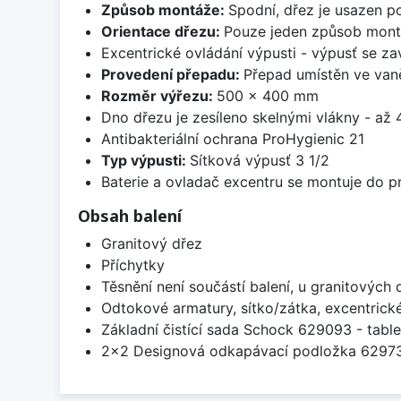
Způsob montáže:
Spodní, dřez je usazen p
Orientace dřezu:
Pouze jeden způsob mon
Excentrické ovládání výpusti - výpusť se zav
Provedení přepadu:
Přepad umístěn ve van
Rozměr výřezu:
500 x 400 mm
Dno dřezu je zesíleno skelnými vlákny - až 4
Antibakteriální ochrana ProHygienic 21
Typ výpusti:
Sítková výpusť 3 1/2
Baterie a ovladač excentru se montuje do p
Obsah balení
Granitový dřez
Příchytky
Těsnění není součástí balení, u granitových 
Odtokové armatury, sítko/zátka, excentrick
Základní čistící sada Schock 629093 - table
2x2 Designová odkapávací podložka 629