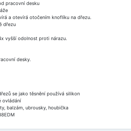
od pracovní desku
táže
írá a otevírá otočením knoflíku na dřezu.
ě dřezu
x vyšší odolnost proti nárazu.
racovní desky.
dřezů se jako těsnění používá silikon
é ovládání
ty, balzám, ubrousky, houbička
738EDM