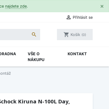
×
kce
najdete zde
.

Přihlásit se

shopping_cart
Košík
(0)
ORADNA
VŠE O
KONTAKT
NÁKUPU
montáž
Schock Kiruna N-100L Day,