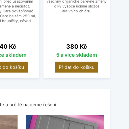
ní před usazováním
všechny organické barevné změny
Ten
amene a nečistot.
díky vysoce účinné složce
výr
y Care odvápňovač
aktivního chlóru.
 Care balzám 250 ml,
í houbičky, návod.
ena
Cena
40 Kč
380 Kč
íce skladem
5 a více skladem
O
t do košíku
Přidat do košíku
e a určitě najdeme řešení.