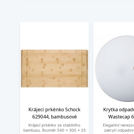
Krájecí prkénko Schock
Krytka odpad
629044, bambusové
Wastecap 
Krájecí prkénko ze stabilního
Elegantní nerezo
bambusu. Rozměr 540 x 300 x 25
zakrytí odpadov