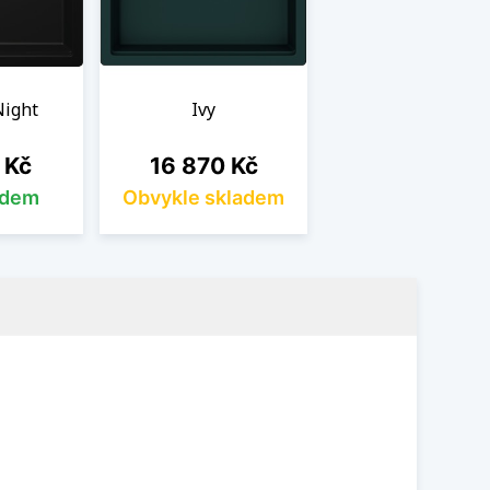
Night
Ivy
Cena
 Kč
16 870 Kč
adem
Obvykle skladem