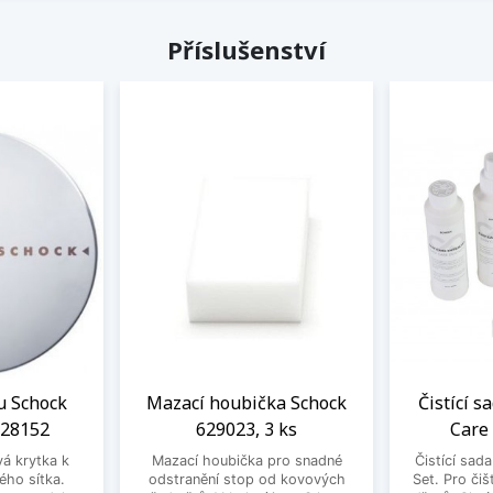
Příslušenství
u Schock
Mazací houbička Schock
Čistící s
628152
629023, 3 ks
Care
vá krytka k
Mazací houbička pro snadné
Čistící sad
ého sítka.
odstranění stop od kovových
Set. Pro čiš