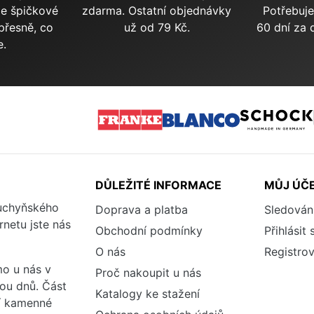
me špičkové
zdarma. Ostatní objednávky
Potřebuje
přesně, co
už od 79 Kč.
60 dní za 
e.
DŮLEŽITÉ INFORMACE
MŮJ ÚČ
kuchyňského
Doprava a platba
Sledován
rnetu jste nás
Obchodní podmínky
Přihlásit 
O nás
Registrov
o u nás v
Proč nakoupit u nás
vou dnů. Část
Katalogy ke stažení
ší kamenné