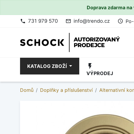
Doprava zdarma na 
731 979 570
info@trendo.cz
Po-
phone
mail_outline
access_time
flash_on
KATALOG ZBOŽÍ
VÝPRODEJ
Domů
Doplňky a příslušenství
Alternativní k