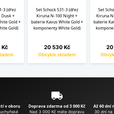
1-3 (dřez
Set Schock S31-3 (dřez
Set Scho
 Dusk +
Kiruna N-100 Night +
Kiruna N
hite Gold +
baterie Kavus White Gold +
baterie Ka
ite Gold)
komponenty White Gold)
komponen
Cena
Cen
 Kč
20 530 Kč
20
kladem
Obvykle skladem
Obvyk
e
local_shipping
tí v oboru
Doprava zdarma od 3 000 Kč
Až 60 dní 
kuchyňské
Nad 3 000 Kč máte dopravu
30 dní na