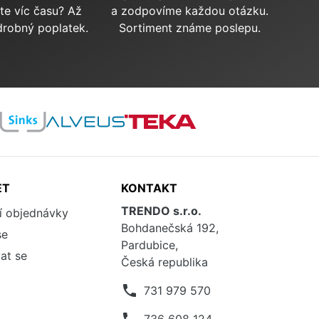
te víc času? Až
a zodpovíme každou otázku.
drobný poplatek.
Sortiment známe poslepu.
ET
KONTAKT
TRENDO s.r.o.
í objednávky
Bohdanečská 192,
se
Pardubice,
at se
Česká republika
phone
731 979 570