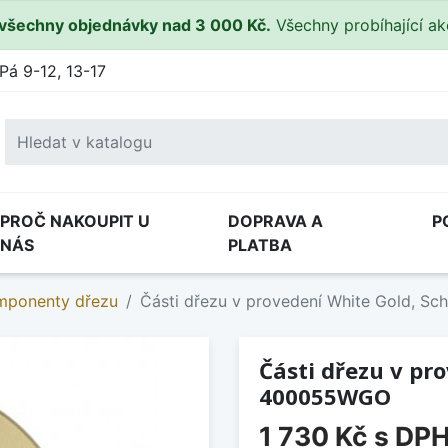
všechny objednávky nad 3 000 Kč.
Všechny probíhající a
Pá 9-12, 13-17
PROČ NAKOUPIT U
DOPRAVA A
P
NÁS
PLATBA
omponenty dřezu
Části dřezu v provedení White Gold, 
Části dřezu v pr
400055WGO
1 730 Kč
s DP