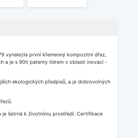
79 vynalezla první křemenný kompozitní dřez,
 a je s 90ti patenty lídrem v oblasti inovací -
ších ekologických předpisů, a je dobrovolných
dřezů.
je šetrná k životnímu prostředí. Certifikace