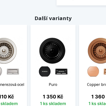
Další varianty
nerezová ocel
Puro
Copper br
na
Cena
Cena
110 Kč
1 350 Kč
1 360
s skladem
1 ks skladem
1 ks skl