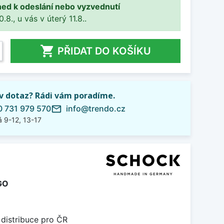
ned k odeslání nebo vyzvednutí
8., u vás v úterý 11.8..

PŘIDAT DO KOŠÍKU
iv dotaz? Rádi vám poradíme.
 731 979 570
info@trendo.cz
mail_outline
 9-12, 13-17
GO
 distribuce pro ČR