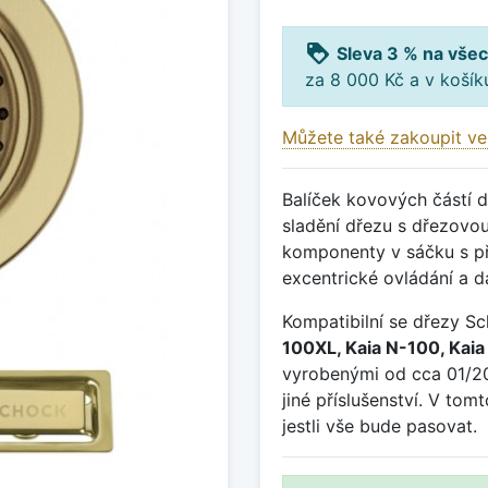
loyalty
Sleva 3 % na všec
za 8 000 Kč a v koší
Můžete také zakoupit ve
Balíček kovových částí 
sladění dřezu s dřezovou 
komponenty v sáčku s pří
excentrické ovládání a da
Kompatibilní se dřezy S
100XL, Kaia N-100, Kai
vyrobenými od cca 01/20
jiné příslušenství. V to
jestli vše bude pasovat.