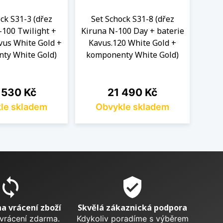
ck S31-3 (dřez
Set Schock S31-8 (dřez
Se
-100 Twilight +
Kiruna N-100 Day + baterie
K
vus White Gold +
Kavus.120 White Gold +
bat
ty White Gold)
komponenty White Gold)
Gold
a
Cena
 530 Kč
21 490 Kč
le skladem
Obvykle skladem
O
sync
verified_user
na vrácení zboží
Skvělá zákaznická podpora
 vrácení zdarma.
Kdykoliv poradíme s výběrem