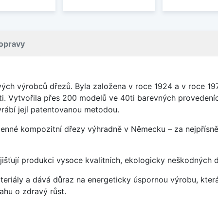
opravy
vých výrobců dřezů. Byla založena v roce 1924 a v roce 19
ti. Vytvořila přes 200 modelů ve 40ti barevných provedeních
rábí její patentovanou metodou.
enné kompozitní dřezy výhradně v Německu – za nejpřísněj
jišťují produkci vysoce kvalitních, ekologicky neškodných 
eriály a dává důraz na energeticky úspornou výrobu, která 
hu o zdravý růst.