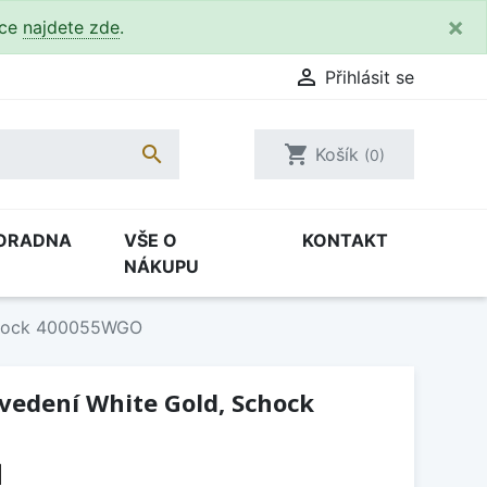
×
kce
najdete zde
.

Přihlásit se

shopping_cart
Košík
(0)
ORADNA
VŠE O
KONTAKT
NÁKUPU
Schock 400055WGO
ovedení White Gold, Schock
H