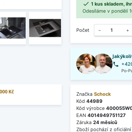

1 kus skladem, ih
Odesíláme v pondělí 10.
Počet
−
+
Jakýkol
+420
phone
Po-Pá
000 Kč
Značka
Schock
Kód
44989
Kód výrobce
400055W
EAN
4014949751127
Záruka
24 měsíců
Zboží pochází z oficiální