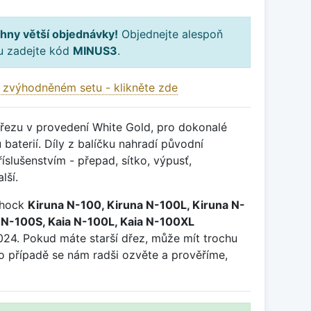
hny větší objednávky!
Objednejte alespoň
ku zadejte kód
MINUS3
.
 zvýhodněném setu - klikněte zde
dřezu v provedení White Gold, pro dokonalé
baterií. Díly z balíčku nahradí původní
slušenstvím - přepad, sítko, výpusť,
lší.
chock
Kiruna N-100, Kiruna N-100L, Kiruna N-
a N-100S, Kaia N-100L, Kaia N-100XL
24. Pokud máte starší dřez, může mít trochu
mto případě se nám radši ozvěte a prověříme,