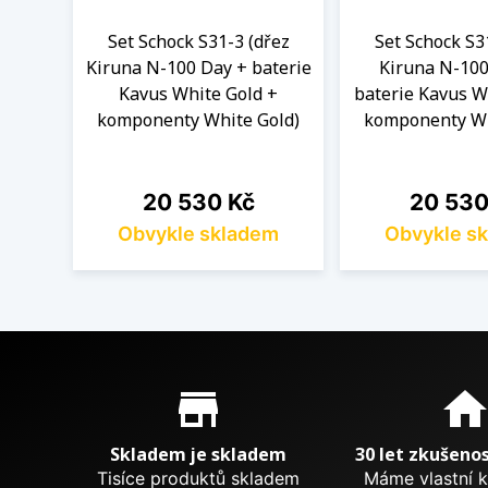
Set Schock S31-3 (dřez
Set Schock S3
Kiruna N-100 Day + baterie
Kiruna N-100
Kavus White Gold +
baterie Kavus W
komponenty White Gold)
komponenty Wh
Cena
Cena
20 530 Kč
20 530
Obvykle skladem
Obvykle s
Proč nakupovat u nás?
store_mall_directory
hom
Skladem je skladem
30 let zkušenos
Tisíce produktů skladem
Máme vlastní 