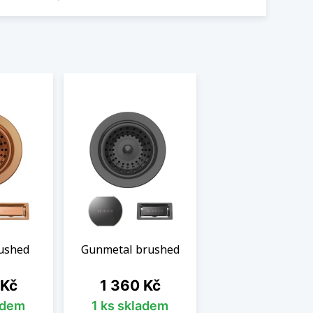
ushed
Gunmetal brushed
Cena
 Kč
1 360 Kč
adem
1 ks skladem