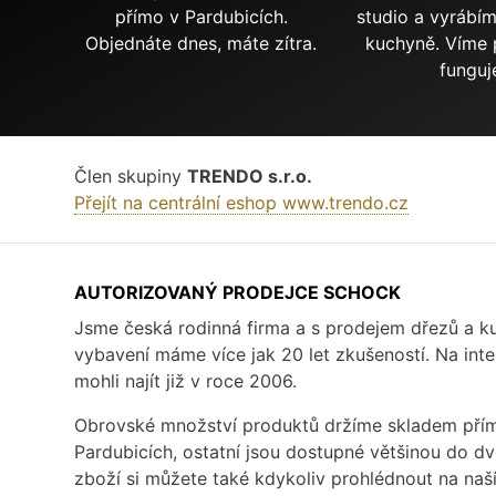
přímo v Pardubicích.
studio a vyrábí
Objednáte dnes, máte zítra.
kuchyně. Víme 
funguj
Člen skupiny
TRENDO s.r.o.
Přejít na centrální eshop www.trendo.cz
AUTORIZOVANÝ PRODEJCE SCHOCK
Jsme česká rodinná firma a s prodejem dřezů a 
vybavení máme více jak 20 let zkušeností. Na inte
mohli najít již v roce 2006.
Obrovské množství produktů držíme skladem přím
Pardubicích, ostatní jsou dostupné většinou do d
zboží si můžete také kdykoliv prohlédnout na na