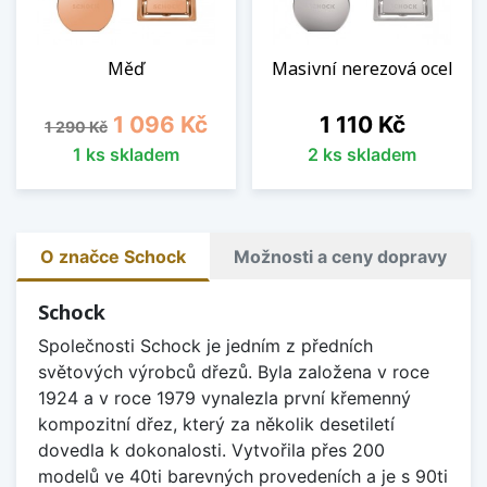
Měď
Masivní nerezová ocel
Běžná cena
Cena
Cena
1 096 Kč
1 110 Kč
1 290 Kč
1 ks skladem
2 ks skladem
O značce Schock
Možnosti a ceny dopravy
Schock
Společnosti Schock je jedním z předních
světových výrobců dřezů. Byla založena v roce
1924 a v roce 1979 vynalezla první křemenný
kompozitní dřez, který za několik desetiletí
dovedla k dokonalosti. Vytvořila přes 200
modelů ve 40ti barevných provedeních a je s 90ti