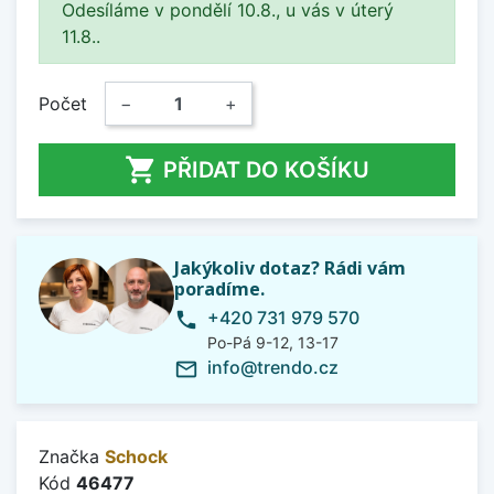
Odesíláme v pondělí 10.8., u vás v úterý
11.8..
Počet
−
+

PŘIDAT DO KOŠÍKU
Jakýkoliv dotaz? Rádi vám
poradíme.
+420 731 979 570
phone
Po-Pá 9-12, 13-17
info@trendo.cz
mail_outline
Značka
Schock
Kód
46477