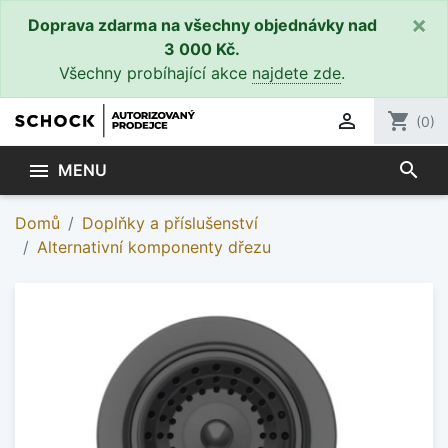
×
Doprava zdarma na všechny objednávky nad
3 000 Kč.
Všechny probíhající akce
najdete zde
.

shopping_cart
(0)
search

MENU
Domů
Doplňky a příslušenství
Alternativní komponenty dřezu