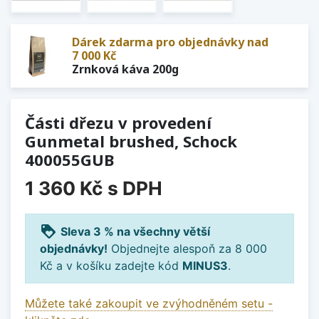
Dárek zdarma pro objednávky nad
7 000 Kč
Zrnková káva 200g
Části dřezu v provedení
Gunmetal brushed, Schock
400055GUB
1 360 Kč
s DPH
loyalty
Sleva 3 % na všechny větší
objednávky!
Objednejte alespoň za 8 000
Kč a v košíku zadejte kód
MINUS3
.
Můžete také zakoupit ve zvýhodněném setu -