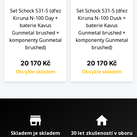
Set Schock S31-5 (dřez
Set Schock S31-5 (dřez
Kiruna N-100 Day +
Kiruna N-100 Dusk +
baterie Kavus
baterie Kavus
Gunmetal brushed +
Gunmetal brushed +
komponenty Gunmetal
komponenty Gunmetal
brushed)
brushed)
Cena
Cena
20 170 Kč
20 170 Kč
Obvykle skladem
Obvykle skladem
Proč nakupovat u nás?
store_mall_directory
home
Skladem je skladem
30 let zkušeností v oboru