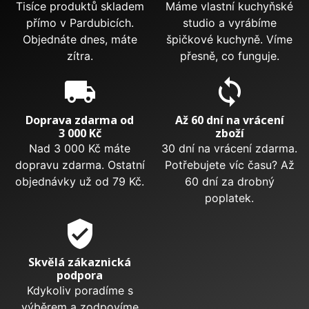
Tisíce produktů skladem
Máme vlastní kuchyňské
přímo v Pardubicích.
studio a vyrábíme
Objednáte dnes, máte
špičkové kuchyně. Víme
zítra.
přesně, co funguje.
local_shipping
sync
Doprava zdarma od
Až 60 dní na vrácení
3 000 Kč
zboží
Nad 3 000 Kč máte
30 dní na vrácení zdarma.
dopravu zdarma. Ostatní
Potřebujete víc času? Až
objednávky už od 79 Kč.
60 dní za drobný
poplatek.
verified_user
Skvělá zákaznická
podpora
Kdykoliv poradíme s
výběrem a zodpovíme