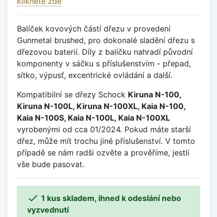
klikněte zde
Balíček kovových částí dřezu v provedení
Gunmetal brushed, pro dokonalé sladění dřezu s
dřezovou baterií. Díly z balíčku nahradí původní
komponenty v sáčku s příslušenstvím - přepad,
sítko, výpusť, excentrické ovládání a další.
Kompatibilní se dřezy Schock
Kiruna N-100,
Kiruna N-100L, Kiruna N-100XL, Kaia N-100,
Kaia N-100S, Kaia N-100L, Kaia N-100XL
vyrobenými od cca 01/2024. Pokud máte starší
dřez, může mít trochu jiné příslušenství. V tomto
případě se nám radši ozvěte a prověříme, jestli
vše bude pasovat.

1 kus skladem, ihned k odeslání nebo
vyzvednutí