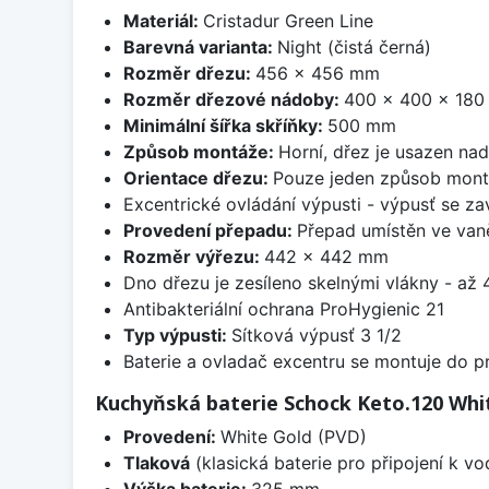
Materiál:
Cristadur Green Line
Barevná varianta:
Night (čistá černá)
Rozměr dřezu:
456 x 456 mm
Rozměr dřezové nádoby:
400 x 400 x 18
Minimální šířka skříňky:
500 mm
Způsob montáže:
Horní, dřez je usazen na
Orientace dřezu:
Pouze jeden způsob mon
Excentrické ovládání výpusti - výpusť se zav
Provedení přepadu:
Přepad umístěn ve van
Rozměr výřezu:
442 x 442 mm
Dno dřezu je zesíleno skelnými vlákny - až 4
Antibakteriální ochrana ProHygienic 21
Typ výpusti:
Sítková výpusť 3 1/2
Baterie a ovladač excentru se montuje do p
Kuchyňská baterie Schock Keto.120 Whi
Provedení:
White Gold (PVD)
Tlaková
(klasická baterie pro připojení k v