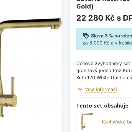
Gold)
22 280 Kč
s D
loyalty
Sleva 3 % na všec
za 8 000 Kč a v koší
Cenově zvýhodněný set d
granitový jednodřez Kiru
Keto.120 White Gold a čá
expand_more
Více informací
Tento set obsahuje
Kuchyňská ba