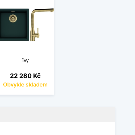
Ivy
Cena
22 280 Kč
Obvykle skladem