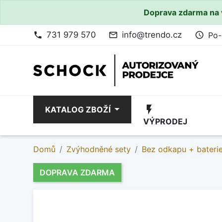
Doprava zdarma na 
731 979 570
info@trendo.cz
Po-
phone
mail_outline
access_time
flash_on
KATALOG ZBOŽÍ
VÝPRODEJ
Domů
Zvýhodněné sety
Bez odkapu + bateri
DOPRAVA ZDARMA