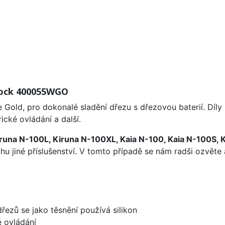
chock 400055WGO
 Gold, pro dokonalé sladění dřezu s dřezovou baterií. Díl
ické ovládání a další.
runa N-100L, Kiruna N-100XL, Kaia N-100, Kaia N-100S, 
u jiné příslušenství. V tomto případě se nám radši ozvěte 
dřezů se jako těsnění používá silikon
é ovládání