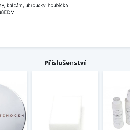
ty, balzám, ubrousky, houbička
738EDM
Příslušenství