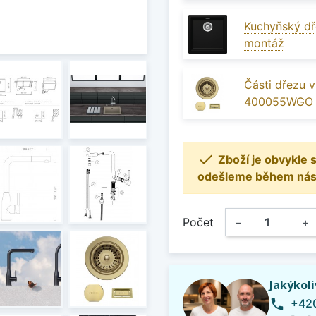
Kuchyňský dř
montáž
Části dřezu 
400055WGO

Zboží je obvykle
odešleme během násle
Počet
−
+
Jakýkol
+420
phone