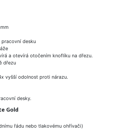
0 mm
d pracovní desku
táže
írá a otevírá otočením knoflíku na dřezu.
ě dřezu
x vyšší odolnost proti nárazu.
racovní desky.
te Gold
odnímu řádu nebo tlakovému ohřívači)