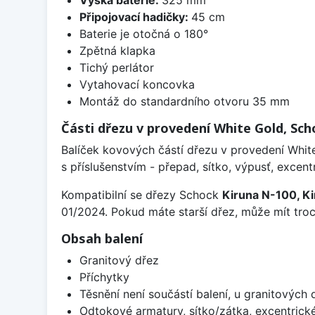
Výška baterie:
325 mm
Připojovací hadičky:
45 cm
Baterie je otočná o 180°
Zpětná klapka
Tichý perlátor
Vytahovací koncovka
Montáž do standardního otvoru 35 mm
Části dřezu v provedení White Gold, S
Balíček kovových částí dřezu v provedení White
s příslušenstvím - přepad, sítko, výpusť, excentr
Kompatibilní se dřezy Schock
Kiruna N-100, Ki
01/2024. Pokud máte starší dřez, může mít troch
Obsah balení
Granitový dřez
Příchytky
Těsnění není součástí balení, u granitových 
Odtokové armatury, sítko/zátka, excentrick