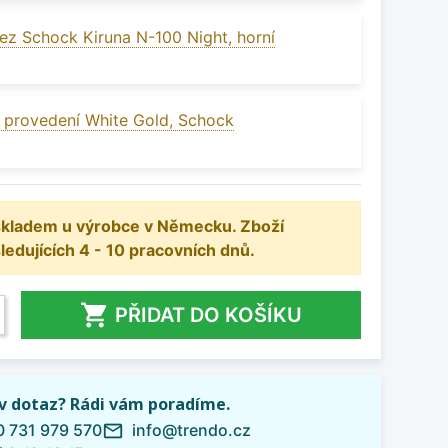
ez Schock Kiruna N-100 Night, horní
v provedení White Gold, Schock
 skladem u výrobce v Německu. Zboží
dujících 4 - 10 pracovních dnů.

PŘIDAT DO KOŠÍKU
iv dotaz? Rádi vám poradíme.
 731 979 570
info@trendo.cz
mail_outline