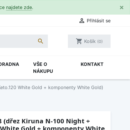
×
kce
najdete zde
.

Přihlásit se

shopping_cart
Košík
(0)
ORADNA
VŠE O
KONTAKT
NÁKUPU
 Keto.120 White Gold + komponenty White Gold)
8 (dřez Kiruna N-100 Night +
0 White Gold + komponenty White