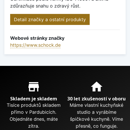
zdůrazňuje snahu o zdravý růst.
Detail značky a ostatní produkty
Webové stránky značky
https://www.schock.de
Proč nakupovat u nás?
store_mall_directory
home
Skladem je skladem
30 let zkušeností v oboru
Tisíce produktů skladem
Máme vlastní kuchyňské
přímo v Pardubicích.
studio a vyrábíme
Objednáte dnes, máte
špičkové kuchyně. Víme
zítra.
přesně, co funguje.