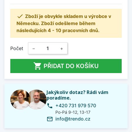

Zboží je obvykle skladem u výrobce v
Německu. Zboží odešleme během
následujících 4 - 10 pracovních dnů.
Počet
−
+

PŘIDAT DO KOŠÍKU
Jakýkoliv dotaz? Rádi vám
poradíme.
+420 731 979 570
phone
Po-Pá 9-12, 13-17
info@trendo.cz
mail_outline