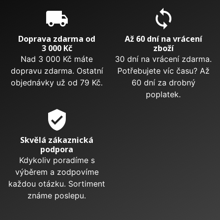
local_shipping
sync
Doprava zdarma od
Až 60 dní na vrácení
3 000 Kč
zboží
Nad 3 000 Kč máte
30 dní na vrácení zdarma.
dopravu zdarma. Ostatní
Potřebujete víc času? Až
objednávky už od 79 Kč.
60 dní za drobný
poplatek.
verified_user
Skvělá zákaznická
podpora
Kdykoliv poradíme s
výběrem a zodpovíme
každou otázku. Sortiment
známe poslepu.