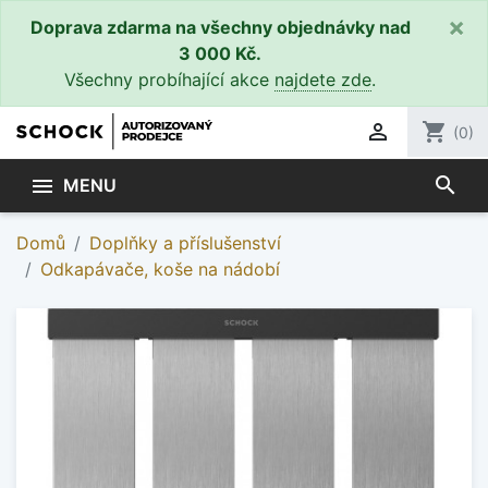
×
Doprava zdarma na všechny objednávky nad
3 000 Kč.
Všechny probíhající akce
najdete zde
.

shopping_cart
(0)
search

MENU
Domů
Doplňky a příslušenství
Odkapávače, koše na nádobí