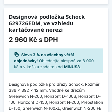
Designová podložka Schock
629726EDM, ve vzhledu
kartáčované nerezi
2 960 Kč
s DPH
loyalty
Sleva 3 % na všechny větší
objednávky!
Objednejte alespoň za 8 000
Kč a v košíku zadejte kód
MINUS3
.
Designová podložka pro dřezy Schock. Rozměr
336 × 392 × 12 mm. Vhodné ke dřezům
Greenwich N-200, Horizont D-100S, Horizont D-
100, Horizont D-150, Horizont N-200, Prepstation
D-150, Greenwich N-100XL, Greenwich N-200 FB.