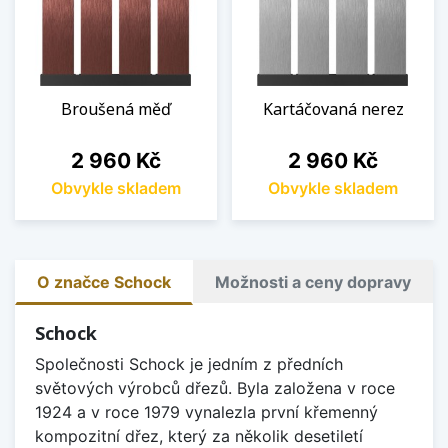
Broušená měď
Kartáčovaná nerez
Cena
Cena
2 960 Kč
2 960 Kč
Obvykle skladem
Obvykle skladem
O značce Schock
Možnosti a ceny dopravy
Schock
Společnosti Schock je jedním z předních
světových výrobců dřezů. Byla založena v roce
1924 a v roce 1979 vynalezla první křemenný
kompozitní dřez, který za několik desetiletí