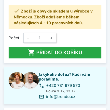

Zboží je obvykle skladem u výrobce v
Německu. Zboží odešleme během
následujících 4 - 10 pracovních dnů.
Počet
−
+

PŘIDAT DO KOŠÍKU
Jakýkoliv dotaz? Rádi vám
poradíme.
+420 731 979 570
phone
Po-Pá 9-12, 13-17
info@trendo.cz
mail_outline