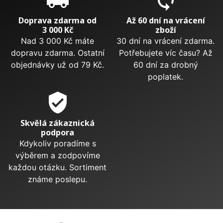
local_shipping
sync
Doprava zdarma od
Až 60 dní na vrácení
3 000 Kč
zboží
Nad 3 000 Kč máte
30 dní na vrácení zdarma.
dopravu zdarma. Ostatní
Potřebujete víc času? Až
objednávky už od 79 Kč.
60 dní za drobný
poplatek.
verified_user
Skvělá zákaznická
podpora
Kdykoliv poradíme s
výběrem a zodpovíme
každou otázku. Sortiment
známe poslepu.