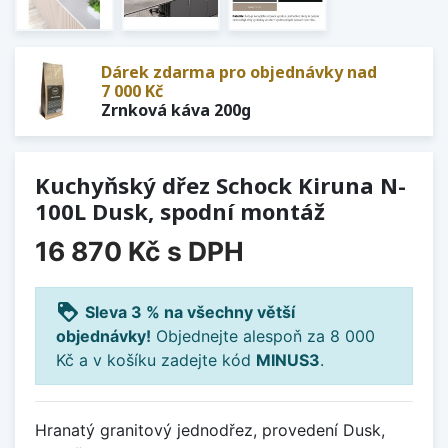
Dárek zdarma pro objednávky nad
7 000 Kč
Zrnková káva 200g
Kuchyňský dřez Schock Kiruna N-
100L Dusk, spodní montáž
16 870 Kč
s DPH
loyalty
Sleva 3 % na všechny větší
objednávky!
Objednejte alespoň za 8 000
Kč a v košíku zadejte kód
MINUS3
.
Hranatý granitový jednodřez, provedení Dusk,