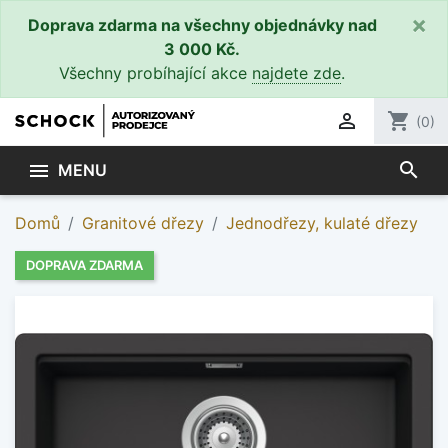
×
Doprava zdarma na všechny objednávky nad
3 000 Kč.
Všechny probíhající akce
najdete zde
.

shopping_cart
(0)
search

MENU
Domů
Granitové dřezy
Jednodřezy, kulaté dřezy
DOPRAVA ZDARMA