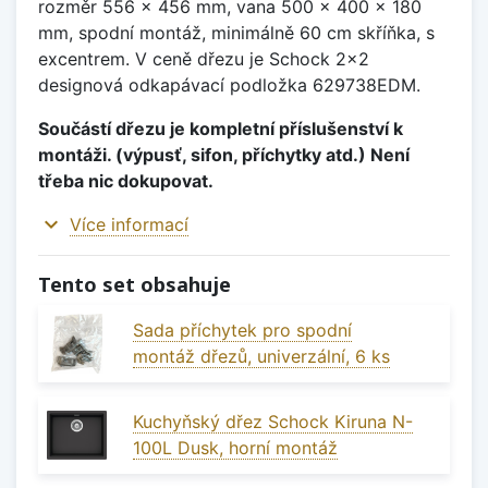
rozměr 556 x 456 mm, vana 500 x 400 x 180
mm, spodní montáž, minimálně 60 cm skříňka, s
excentrem. V ceně dřezu je Schock 2x2
designová odkapávací podložka 629738EDM.
Součástí dřezu je kompletní příslušenství k
montáži. (výpusť, sifon, příchytky atd.) Není
třeba nic dokupovat.
expand_more
Více informací
Tento set obsahuje
Sada příchytek pro spodní
montáž dřezů, univerzální, 6 ks
Kuchyňský dřez Schock Kiruna N-
100L Dusk, horní montáž