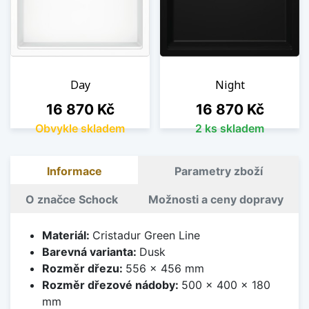
Day
Night
Cena
Cena
16 870 Kč
16 870 Kč
Obvykle skladem
2 ks skladem
Informace
Parametry zboží
O značce Schock
Možnosti a ceny dopravy
Materiál:
Cristadur Green Line
Barevná varianta:
Dusk
Rozměr dřezu:
556 x 456 mm
Rozměr dřezové nádoby:
500 x 400 x 180
mm