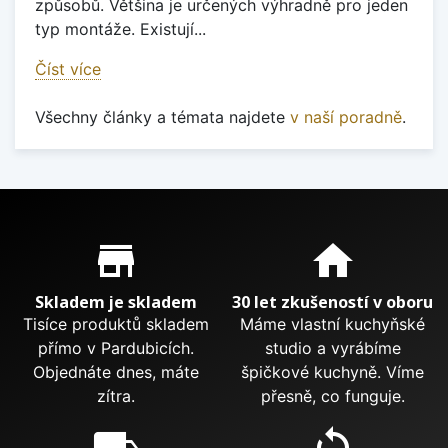
způsobů. Většina je určených výhradně pro jeden
typ montáže. Existují...
Číst více
Všechny články a témata najdete
v naší poradně
.
Proč nakupovat u nás?
store_mall_directory
home
Skladem je skladem
30 let zkušeností v oboru
Tisíce produktů skladem
Máme vlastní kuchyňské
přímo v Pardubicích.
studio a vyrábíme
Objednáte dnes, máte
špičkové kuchyně. Víme
zítra.
přesně, co funguje.