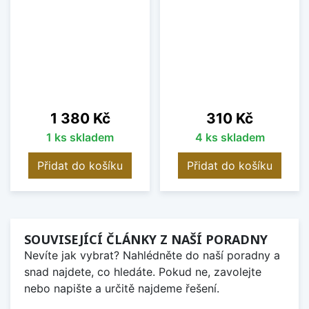
Cena
Cena
1 380 Kč
310 Kč
1 ks skladem
4 ks skladem
Přidat do košíku
Přidat do košíku
SOUVISEJÍCÍ ČLÁNKY Z NAŠÍ PORADNY
Nevíte jak vybrat? Nahlédněte do naší poradny a
snad najdete, co hledáte. Pokud ne, zavolejte
nebo napište a určitě najdeme řešení.