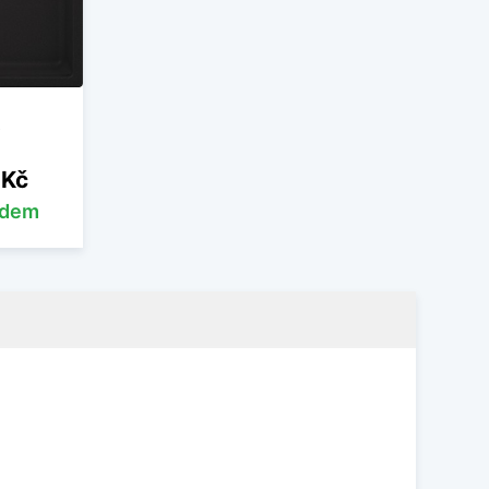
 Kč
adem