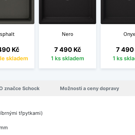
sphalt
Nero
Onyx
na
Cena
Cena
490 Kč
7 490 Kč
7 490
le skladem
1 ks skladem
1 ks skl
O značce Schock
Možnosti a ceny dopravy
říbrnými třpytkami)
 mm