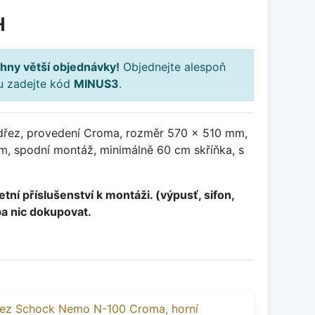
H
hny větší objednávky!
Objednejte alespoň
ku zadejte kód
MINUS3
.
dřez, provedení Croma, rozměr 570 x 510 mm,
, spodní montáž, minimálně 60 cm skříňka, s
tní příslušenství k montáži. (výpusť, sifon,
ba nic dokupovat.
řez Schock Nemo N-100 Croma, horní