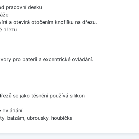
od pracovní desku
táže
írá a otevírá otočením knoflíku na dřezu.
ě dřezu
vory pro baterii a excentrické ovládání.
dřezů se jako těsnění používá silikon
é ovládání
ty, balzám, ubrousky, houbička