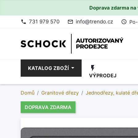
Doprava zdarma na 
731 979 570
info@trendo.cz
Po-
phone
mail_outline
access_time
flash_on
KATALOG ZBOŽÍ
VÝPRODEJ
Domů
Granitové dřezy
Jednodřezy, kulaté dř
DOPRAVA ZDARMA