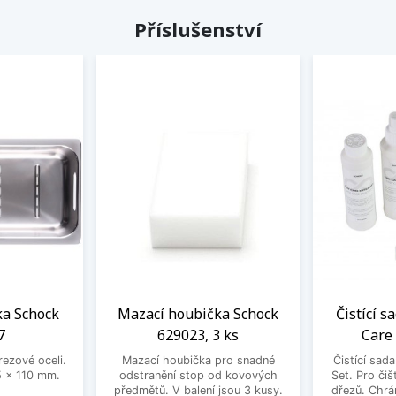
Příslušenství
a Schock
Mazací houbička Schock
Čistící s
7
629023, 3 ks
Care
rezové oceli.
Mazací houbička pro snadné
Čistící sad
 x 110 mm.
odstranění stop od kovových
Set. Pro čiš
předmětů. V balení jsou 3 kusy.
dřezů. Chrá