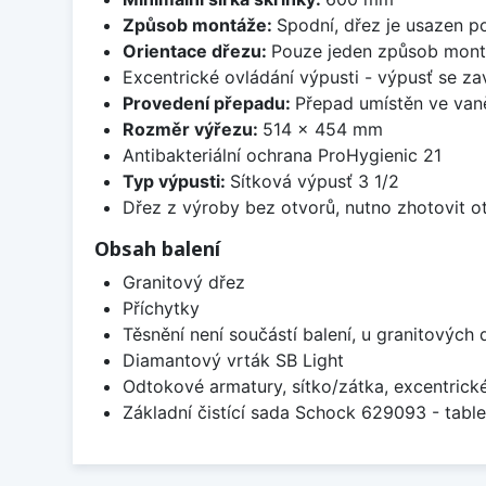
Způsob montáže:
Spodní, dřez je usazen p
Orientace dřezu:
Pouze jeden způsob mon
Excentrické ovládání výpusti - výpusť se zav
Provedení přepadu:
Přepad umístěn ve van
Rozměr výřezu:
514 x 454 mm
Antibakteriální ochrana ProHygienic 21
Typ výpusti:
Sítková výpusť 3 1/2
Dřez z výroby bez otvorů, nutno zhotovit ot
Obsah balení
Granitový dřez
Příchytky
Těsnění není součástí balení, u granitových 
Diamantový vrták SB Light
Odtokové armatury, sítko/zátka, excentrick
Základní čistící sada Schock 629093 - table