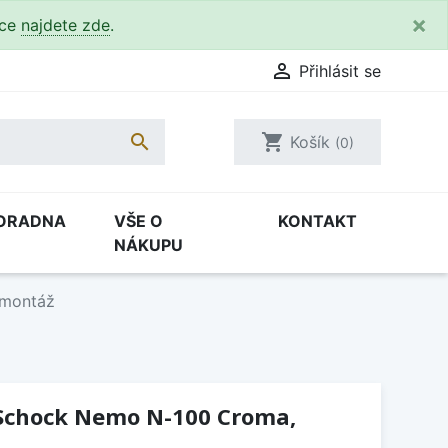
×
kce
najdete zde
.

Přihlásit se

shopping_cart
Košík
(0)
ORADNA
VŠE O
KONTAKT
NÁKUPU
 montáž
Schock Nemo N-100 Croma,