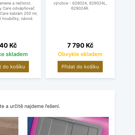
amene a nečistot.
výrobce - 629024, 629024L,
ploch
y Care odvápňovač
629024R.
Pro
 Care balzám 250 ml,
í houbičky, návod.
ena
Cena
40 Kč
7 790 Kč
íce skladem
Obvykle skladem
t do košíku
Přidat do košíku
e a určitě najdeme řešení.