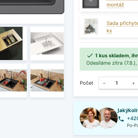
montáž
Sada příchyte
ks

1 kus skladem, ih
Odesíláme zítra (7.8.),
Počet
−
+
Jakýkol
+420
phone
Po-Pá