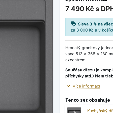
7 490 Kč
s DP
loyalty
Sleva 3 % na všec
za 8 000 Kč a v koší
Hranatý granitový jedno
vana 513 x 358 x 180 mm
excentrem.
Součástí dřezu je komple
příchytky atd.) Není tře
expand_more
Více informací
Tento set obsahuje
Kuchyňský d