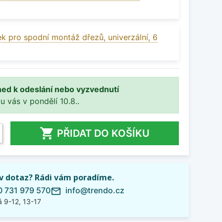
k pro spodní montáž dřezů, univerzální, 6
ned k odeslání nebo vyzvednutí
 u vás v pondělí 10.8..

PŘIDAT DO KOŠÍKU
iv dotaz? Rádi vám poradíme.
 731 979 570
info@trendo.cz
mail_outline
 9-12, 13-17