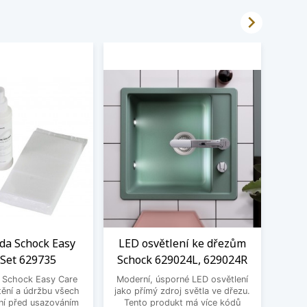

ada Schock Easy
LED osvětlení ke dřezům
Čistí
 Set 629735
Schock 629024L, 629024R
a Schock Easy Care
Moderní, úsporné LED osvětlení
Čistí
tění a údržbu všech
jako přímý zdroj světla ve dřezu.
Pro o
ní před usazováním
Tento produkt má více kódů
bare