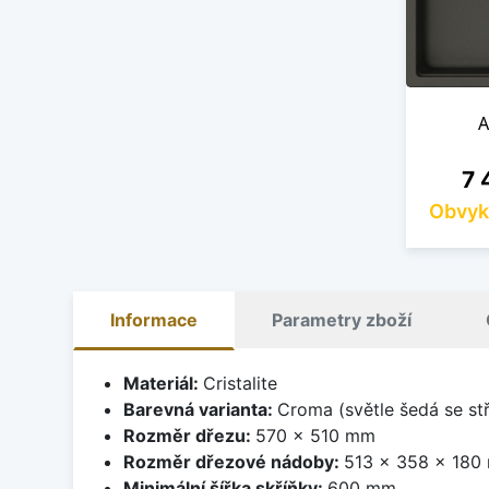
A
Ce
7 
Obvyk
Informace
Parametry zboží
Materiál:
Cristalite
Barevná varianta:
Croma (světle šedá se st
Rozměr dřezu:
570 x 510 mm
Rozměr dřezové nádoby:
513 x 358 x 180
Minimální šířka skříňky:
600 mm