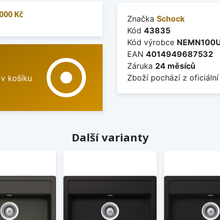
000 Kč
Značka
Schock
Kód
43835
Kód výrobce
NEMN100
EAN
4014949687532
adjust
Záruka
24 měsíců
Zboží pochází z oficiální
 v košíku
Další varianty