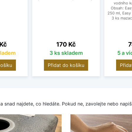
vodního k
Obsah: Eas
250 ml, Easy
3 ks mazac
Cena
C
 Kč
170 Kč
7
kladem
3 ks skladem
5 a v
košíku
Přidat do košíku
Přida
a snad najdete, co hledáte. Pokud ne, zavolejte nebo napišt