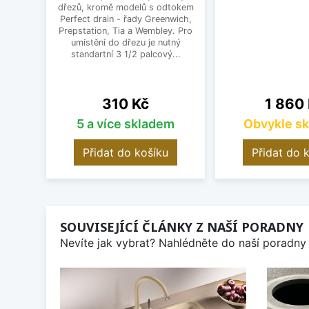
dřezů, kromě modelů s odtokem
Perfect drain - řady Greenwich,
Prepstation, Tia a Wembley. Pro
umístění do dřezu je nutný
standartní 3 1/2 palcový...
Cena
Cena
310 Kč
1 860
5 a více skladem
Obvykle s
Přidat do košíku
Přidat do 
SOUVISEJÍCÍ ČLÁNKY Z NAŠÍ PORADNY
Nevíte jak vybrat? Nahlédněte do naší poradny 