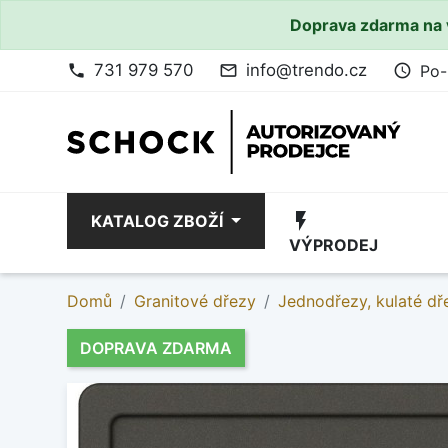
Doprava zdarma na 
731 979 570
info@trendo.cz
Po-
phone
mail_outline
access_time
flash_on
KATALOG ZBOŽÍ
VÝPRODEJ
Domů
Granitové dřezy
Jednodřezy, kulaté dř
DOPRAVA ZDARMA