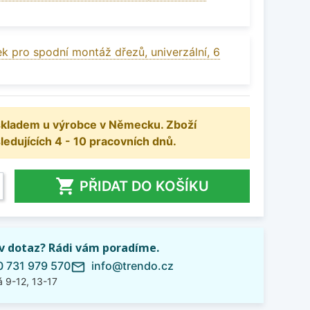
k pro spodní montáž dřezů, univerzální, 6
 skladem u výrobce v Německu. Zboží
dujících 4 - 10 pracovních dnů.

PŘIDAT DO KOŠÍKU
iv dotaz? Rádi vám poradíme.
 731 979 570
info@trendo.cz
mail_outline
 9-12, 13-17