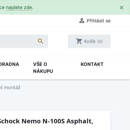
×
kce
najdete zde
.

Přihlásit se

shopping_cart
Košík
(0)
ORADNA
VŠE O
KONTAKT
NÁKUPU
ní montáž
Schock Nemo N-100S Asphalt,