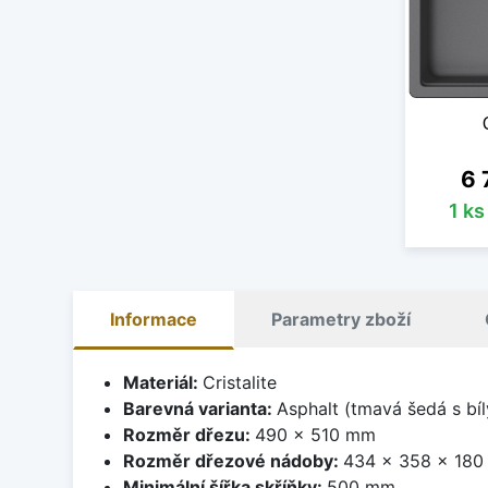
Ce
6 
1 k
Informace
Parametry zboží
Materiál:
Cristalite
Barevná varianta:
Asphalt (tmavá šedá s bí
Rozměr dřezu:
490 x 510 mm
Rozměr dřezové nádoby:
434 x 358 x 18
Minimální šířka skříňky:
500 mm