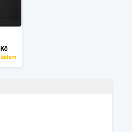
 Kč
kladem