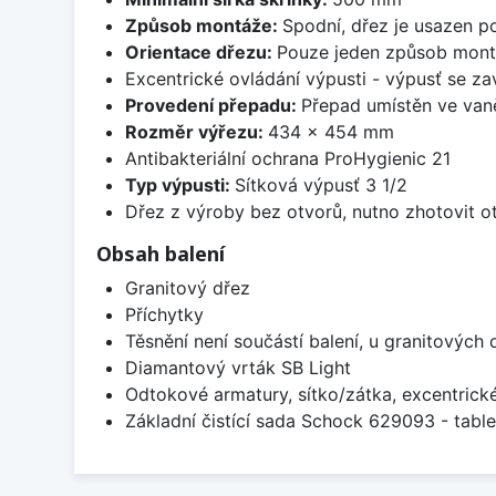
Způsob montáže:
Spodní, dřez je usazen p
Orientace dřezu:
Pouze jeden způsob mon
Excentrické ovládání výpusti - výpusť se zav
Provedení přepadu:
Přepad umístěn ve van
Rozměr výřezu:
434 x 454 mm
Antibakteriální ochrana ProHygienic 21
Typ výpusti:
Sítková výpusť 3 1/2
Dřez z výroby bez otvorů, nutno zhotovit ot
Obsah balení
Granitový dřez
Příchytky
Těsnění není součástí balení, u granitových 
Diamantový vrták SB Light
Odtokové armatury, sítko/zátka, excentrick
Základní čistící sada Schock 629093 - table