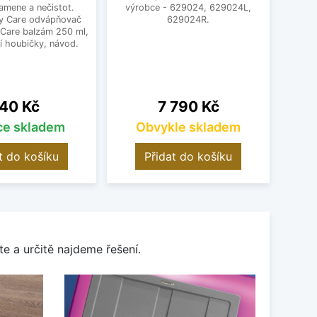
amene a nečistot.
výrobce - 629024, 629024L,
ploch
y Care odvápňovač
629024R.
Pro
 Care balzám 250 ml,
í houbičky, návod.
ena
Cena
40 Kč
7 790 Kč
íce skladem
Obvykle skladem
t do košíku
Přidat do košíku
e a určitě najdeme řešení.