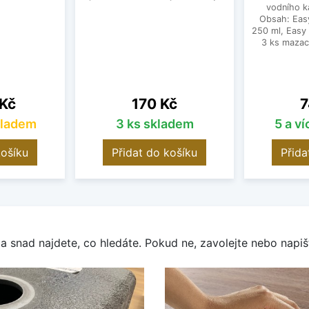
vodního k
Obsah: Eas
250 ml, Easy
3 ks mazac
Cena
C
 Kč
170 Kč
7
kladem
3 ks skladem
5 a v
košíku
Přidat do košíku
Přida
a snad najdete, co hledáte. Pokud ne, zavolejte nebo napišt