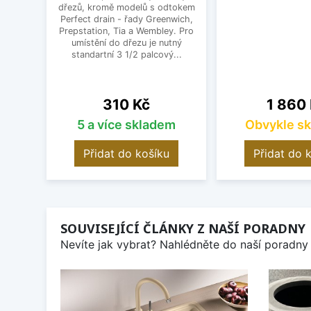
dřezů, kromě modelů s odtokem
Perfect drain - řady Greenwich,
Prepstation, Tia a Wembley. Pro
umístění do dřezu je nutný
standartní 3 1/2 palcový...
Cena
Cena
310 Kč
1 860
5 a více skladem
Obvykle s
Přidat do košíku
Přidat do 
SOUVISEJÍCÍ ČLÁNKY Z NAŠÍ PORADNY
Nevíte jak vybrat? Nahlédněte do naší poradny 