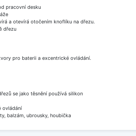
od pracovní desku
táže
írá a otevírá otočením knoflíku na dřezu.
ě dřezu
vory pro baterii a excentrické ovládání.
dřezů se jako těsnění používá silikon
é ovládání
ty, balzám, ubrousky, houbička