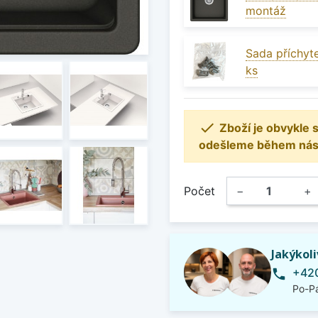
montáž
Sada příchyte
ks

Zboží je obvykle
odešleme během násle
Počet
−
+
Jakýkol
+420
phone
Po-Pá