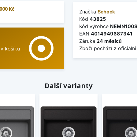
000 Kč
Značka
Schock
Kód
43825
Kód výrobce
NEMN100
EAN
4014949687341
adjust
Záruka
24 měsíců
Zboží pochází z oficiální
 v košíku
Další varianty