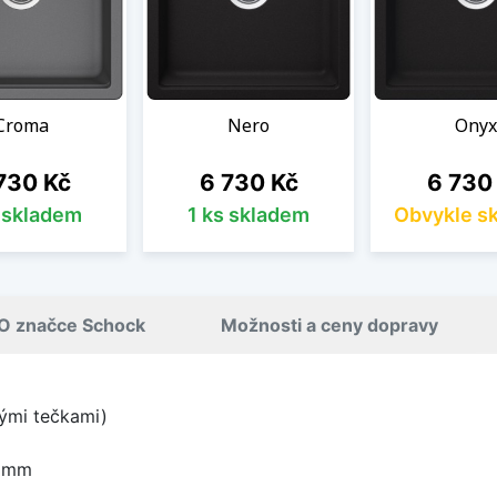
Croma
Nero
Onyx
na
Cena
Cena
730 Kč
6 730 Kč
6 730
s skladem
1 ks skladem
Obvykle s
O značce Schock
Možnosti a ceny dopravy
lými tečkami)
0 mm