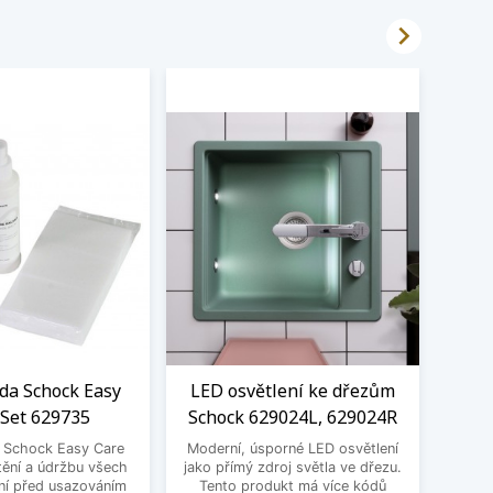

ada Schock Easy
LED osvětlení ke dřezům
Čistí
 Set 629735
Schock 629024L, 629024R
a Schock Easy Care
Moderní, úsporné LED osvětlení
Čistí
tění a údržbu všech
jako přímý zdroj světla ve dřezu.
Pro o
ní před usazováním
Tento produkt má více kódů
bare