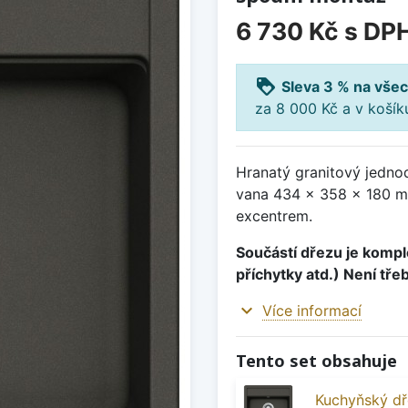
6 730 Kč
s DP
loyalty
Sleva 3 % na všec
za 8 000 Kč a v koší
Hranatý granitový jedno
vana 434 x 358 x 180 mm
excentrem.
Součástí dřezu je komple
příchytky atd.) Není tře
expand_more
Více informací
Tento set obsahuje
Kuchyňský dř