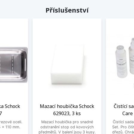
Příslušenství
a Schock
Mazací houbička Schock
Čistící s
7
629023, 3 ks
Care
rezové oceli.
Mazací houbička pro snadné
Čistící sad
 x 110 mm.
odstranění stop od kovových
Set. Pro čiš
předmětů. V balení jsou 3 kusy.
dřezů. Chrá