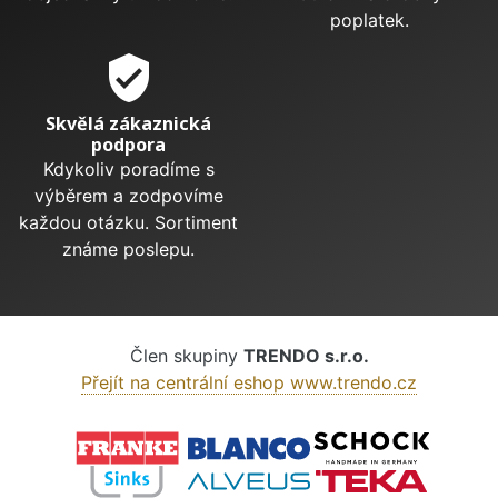
poplatek.
verified_user
Skvělá zákaznická
podpora
Kdykoliv poradíme s
výběrem a zodpovíme
každou otázku. Sortiment
známe poslepu.
Člen skupiny
TRENDO s.r.o.
Přejít na centrální eshop www.trendo.cz