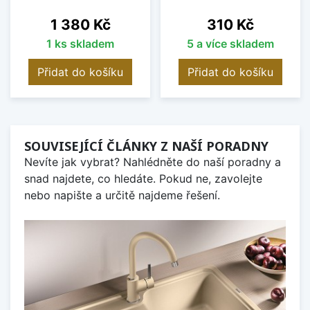
Cena
Cena
1 380 Kč
310 Kč
1 ks skladem
5 a více skladem
Přidat do košíku
Přidat do košíku
SOUVISEJÍCÍ ČLÁNKY Z NAŠÍ PORADNY
Nevíte jak vybrat? Nahlédněte do naší poradny a
snad najdete, co hledáte. Pokud ne, zavolejte
nebo napište a určitě najdeme řešení.