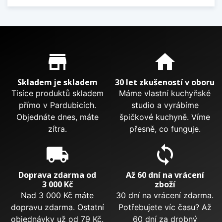
Proč nakupovat u nás?
store_mall_directory
home
Skladem je skladem
30 let zkušeností v oboru
Tisíce produktů skladem
Máme vlastní kuchyňské
přímo v Pardubicích.
studio a vyrábíme
Objednáte dnes, máte
špičkové kuchyně. Víme
zítra.
přesně, co funguje.
local_shipping
sync
Doprava zdarma od
Až 60 dní na vrácení
3 000 Kč
zboží
Nad 3 000 Kč máte
30 dní na vrácení zdarma.
dopravu zdarma. Ostatní
Potřebujete víc času? Až
objednávky už od 79 Kč.
60 dní za drobný