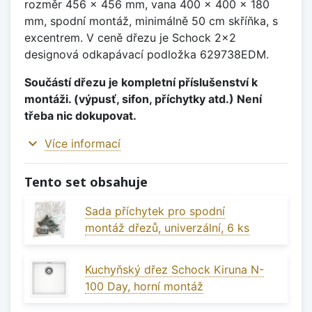
rozměr 456 x 456 mm, vana 400 x 400 x 180
mm, spodní montáž, minimálně 50 cm skříňka, s
excentrem. V ceně dřezu je Schock 2x2
designová odkapávací podložka 629738EDM.
Součástí dřezu je kompletní příslušenství k
montáži. (výpusť, sifon, příchytky atd.) Není
třeba nic dokupovat.
expand_more
Více informací
Tento set obsahuje
Sada příchytek pro spodní
montáž dřezů, univerzální, 6 ks
Kuchyňský dřez Schock Kiruna N-
100 Day, horní montáž