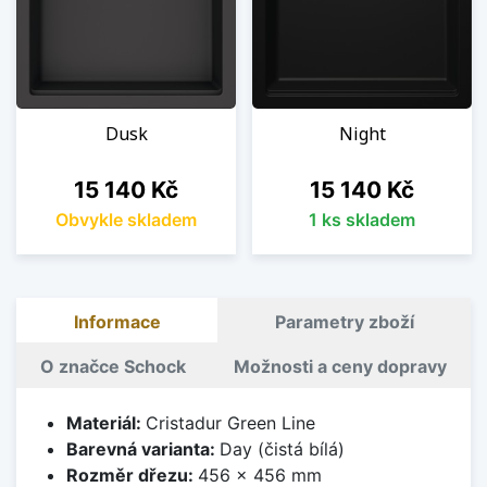
Dusk
Night
Cena
Cena
15 140 Kč
15 140 Kč
Obvykle skladem
1 ks skladem
Informace
Parametry zboží
O značce Schock
Možnosti a ceny dopravy
Materiál:
Cristadur Green Line
Barevná varianta:
Day (čistá bílá)
Rozměr dřezu:
456 x 456 mm