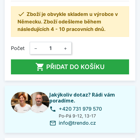

Zboží je obvykle skladem u výrobce v
Německu. Zboží odešleme během
následujících 4 - 10 pracovních dnů.
Počet
−
+

PŘIDAT DO KOŠÍKU
Jakýkoliv dotaz? Rádi vám
poradíme.
+420 731 979 570
phone
Po-Pá 9-12, 13-17
info@trendo.cz
mail_outline