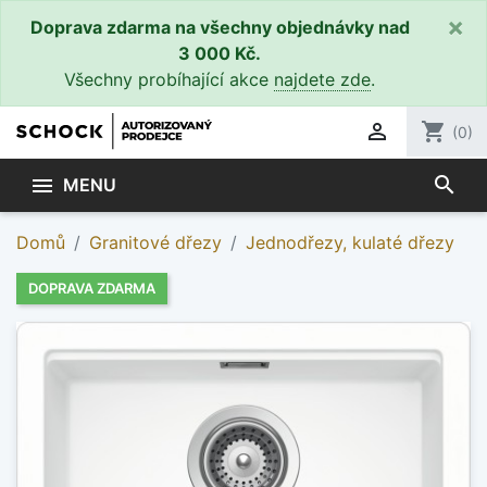
×
Doprava zdarma na všechny objednávky nad
3 000 Kč.
Všechny probíhající akce
najdete zde
.

shopping_cart
(0)
search

MENU
Domů
Granitové dřezy
Jednodřezy, kulaté dřezy
DOPRAVA ZDARMA