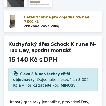
Dárek zdarma pro objednávky nad
7 000 Kč
Zrnková káva 200g
Kuchyňský dřez Schock Kiruna N-
100 Day, spodní montáž
15 140 Kč
s DPH
loyalty
Sleva 3 % na všechny větší
objednávky!
Objednejte alespoň za 8 000
Kč a v košíku zadejte kód
MINUS3
.
Hranatý granitový jednodřez, provedení Day,