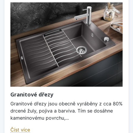
Granitové dřezy
Granitové dřezy jsou obecně vyráběny z cca 80%
drcené žuly, pojiva a barviva. Tím se dosáhne
kameninovému povrchu,...
Číst více