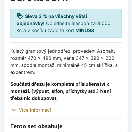
loyalty
Sleva 3 % na všechny větší
objednávky!
Objednejte alespoň za 8 000
Kč a v košíku zadejte kód
MINUS3
.
Kulatý granitový jednodřez, provedení Asphalt,
rozměr 470 x 490 mm, vana 347 x 390 x 200
mm, spodní montáž, minimálně 45 cm skříňka, s
excentrem.
Součástí dřezu je kompletní příslušenství k
montáži. (výpusť, sifon, příchytky atd.) Není
třeba nic dokupovat.
expand_more
Více informací
Tento set obsahuje