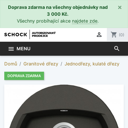
×
Doprava zdarma na všechny objednávky nad
3 000 Kč.
Všechny probíhající akce
najdete zde
.

shopping_cart
(0)
search

MENU
Domů
Granitové dřezy
Jednodřezy, kulaté dřezy
DOPRAVA ZDARMA