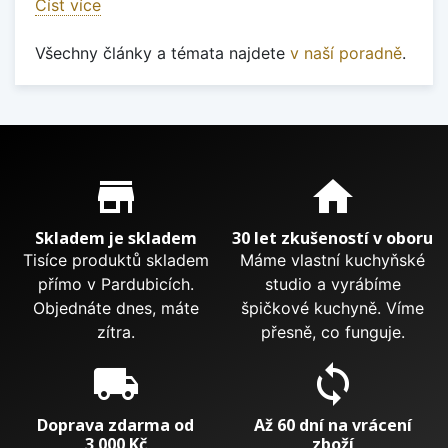
Číst více
Všechny články a témata najdete
v naší poradně
.
Proč nakupovat u nás?
store_mall_directory
home
Skladem je skladem
30 let zkušeností v oboru
Tisíce produktů skladem
Máme vlastní kuchyňské
přímo v Pardubicích.
studio a vyrábíme
Objednáte dnes, máte
špičkové kuchyně. Víme
zítra.
přesně, co funguje.
local_shipping
sync
Doprava zdarma od
Až 60 dní na vrácení
3 000 Kč
zboží