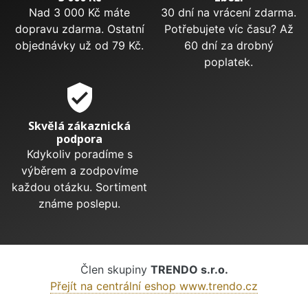
Nad 3 000 Kč máte
30 dní na vrácení zdarma.
dopravu zdarma. Ostatní
Potřebujete víc času? Až
objednávky už od 79 Kč.
60 dní za drobný
poplatek.
verified_user
Skvělá zákaznická
podpora
Kdykoliv poradíme s
výběrem a zodpovíme
každou otázku. Sortiment
známe poslepu.
Člen skupiny
TRENDO s.r.o.
Přejít na centrální eshop www.trendo.cz