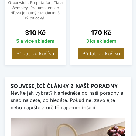
Greenwich, Prepstation, Tia a
Wembley. Pro umístění do
dřezu je nutný standartní 3
1/2 palcový...
Cena
Cena
310 Kč
170 Kč
5 a více skladem
3 ks skladem
Přidat do košíku
Přidat do košíku
SOUVISEJÍCÍ ČLÁNKY Z NAŠÍ PORADNY
Nevíte jak vybrat? Nahlédněte do naší poradny a
snad najdete, co hledáte. Pokud ne, zavolejte
nebo napište a určitě najdeme řešení.