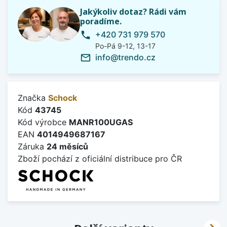
Jakýkoliv dotaz? Rádi vám
poradíme.
+420 731 979 570
phone
Po-Pá 9-12, 13-17
info@trendo.cz
mail_outline
Značka
Schock
Kód
43745
Kód výrobce
MANR100UGAS
EAN
4014949687167
Záruka
24 měsíců
Zboží pochází z oficiální distribuce pro ČR