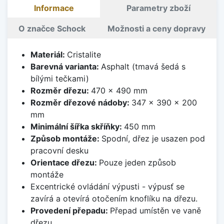
Informace
Parametry zboží
O značce Schock
Možnosti a ceny dopravy
Materiál:
Cristalite
Barevná varianta:
Asphalt (tmavá šedá s
bílými tečkami)
Rozměr dřezu:
470 x 490 mm
Rozměr dřezové nádoby:
347 x 390 x 200
mm
Minimální šířka skříňky:
450 mm
Způsob montáže:
Spodní, dřez je usazen pod
pracovní desku
Orientace dřezu:
Pouze jeden způsob
montáže
Excentrické ovládání výpusti - výpusť se
zavírá a otevírá otočením knoflíku na dřezu.
Provedení přepadu:
Přepad umístěn ve vaně
dřezu