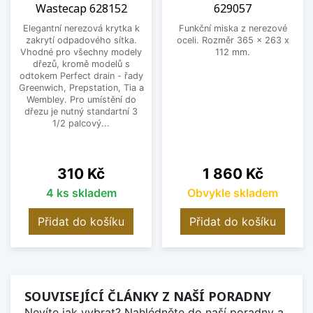
Wastecap 628152
629057
Elegantní nerezová krytka k
Funkční miska z nerezové
zakrytí odpadového sítka.
oceli. Rozměr 365 x 263 x
Vhodné pro všechny modely
112 mm.
dřezů, kromě modelů s
odtokem Perfect drain - řady
Greenwich, Prepstation, Tia a
Wembley. Pro umístění do
dřezu je nutný standartní 3
1/2 palcový...
Cena
Cena
310 Kč
1 860 Kč
4 ks skladem
Obvykle skladem
Přidat do košíku
Přidat do košíku
SOUVISEJÍCÍ ČLÁNKY Z NAŠÍ PORADNY
Nevíte jak vybrat? Nahlédněte do naší poradny a