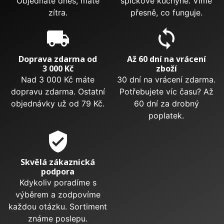
Objednáte dnes, máte
špičkové kuchyně. Víme
zítra.
přesně, co funguje.
local_shipping
sync
Doprava zdarma od
Až 60 dní na vrácení
3 000 Kč
zboží
Nad 3 000 Kč máte
30 dní na vrácení zdarma.
dopravu zdarma. Ostatní
Potřebujete víc času? Až
objednávky už od 79 Kč.
60 dní za drobný
poplatek.
verified_user
Skvělá zákaznická
podpora
Kdykoliv poradíme s
výběrem a zodpovíme
každou otázku. Sortiment
známe poslepu.