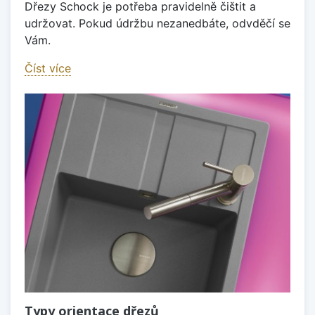
Dřezy Schock je potřeba pravidelně čištit a
udržovat. Pokud údržbu nezanedbáte, odvděčí se
Vám.
Číst více
Typy orientace dřezů