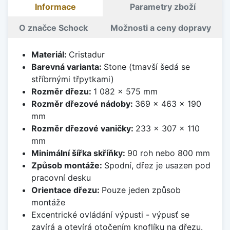
Informace
Parametry zboží
O značce Schock
Možnosti a ceny dopravy
Materiál:
Cristadur
Barevná varianta:
Stone (tmavší šedá se
stříbrnými třpytkami)
Rozměr dřezu:
1 082 x 575 mm
Rozměr dřezové nádoby:
369 x 463 x 190
mm
Rozměr dřezové vaničky:
233 x 307 x 110
mm
Minimální šířka skříňky:
90 roh nebo 800 mm
Způsob montáže:
Spodní, dřez je usazen pod
pracovní desku
Orientace dřezu:
Pouze jeden způsob
montáže
Excentrické ovládání výpusti - výpusť se
zavírá a otevírá otočením knoflíku na dřezu.