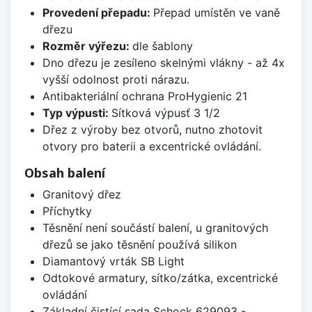
Provedení přepadu:
Přepad umístěn ve vaně
dřezu
Rozměr výřezu:
dle šablony
Dno dřezu je zesíleno skelnými vlákny - až 4x
vyšší odolnost proti nárazu.
Antibakteriální ochrana ProHygienic 21
Typ výpusti:
Sítková výpusť 3 1/2
Dřez z výroby bez otvorů, nutno zhotovit
otvory pro baterii a excentrické ovládání.
Obsah balení
Granitový dřez
Příchytky
Těsnění není součástí balení, u granitových
dřezů se jako těsnění používá silikon
Diamantový vrták SB Light
Odtokové armatury, sítko/zátka, excentrické
ovládání
Základní čistící sada Schock 629093 -