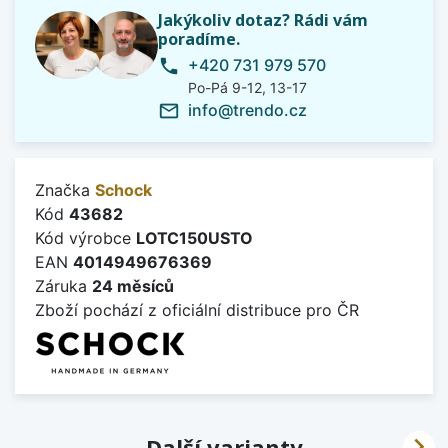
Jakýkoliv dotaz? Rádi vám
poradíme.
+420 731 979 570
phone
Po-Pá 9-12, 13-17
info@trendo.cz
mail_outline
Značka
Schock
Kód
43682
Kód výrobce
LOTC150USTO
EAN
4014949676369
Záruka
24 měsíců
Zboží pochází z oficiální distribuce pro ČR

Další varianty