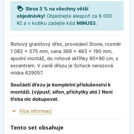
loyalty
Sleva 3 % na všechny větší
objednávky!
Objednejte alespoň za 8 000
Kč a v košíku zadejte kód
MINUS3
.
Rohový granitový dřez, provedení Stone, rozměr
1 082 x 575 mm, vana 369 x 463 x 190 mm,
spodní montáž, do rohové skříňky 90x90 cm, s
excentrem. V ceně dřezu je Schock nerezová
miska 629057.
Součástí dřezu je kompletní příslušenství k
montáži. (výpusť, sifon, příchytky atd.) Není
třeba nic dokupovat.
expand_more
Více informací
Tento set obsahuje