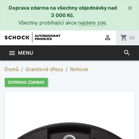
×
Doprava zdarma na všechny objednávky nad
3 000 Kč.
Všechny probíhající akce
najdete zde
.

shopping_cart
(0)
search

MENU
Domů
Granitové dřezy
Rohové
DOPRAVA ZDARMA