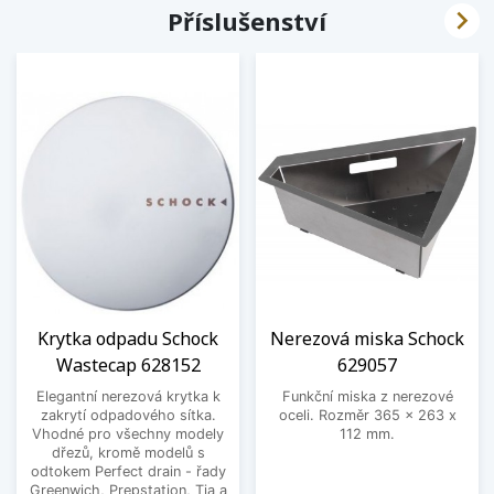

Příslušenství
Krytka odpadu Schock
Nerezová miska Schock
Wastecap 628152
629057
Elegantní nerezová krytka k
Funkční miska z nerezové
zakrytí odpadového sítka.
oceli. Rozměr 365 x 263 x
Vhodné pro všechny modely
112 mm.
dřezů, kromě modelů s
odtokem Perfect drain - řady
Greenwich, Prepstation, Tia a