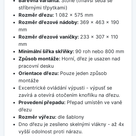
Barevná varianta:
Stone (tmavší šedá se
stříbrnými třpytkami)
Rozměr dřezu:
1 082 x 575 mm
Rozměr dřezové nádoby:
369 x 463 x 190
mm
Rozměr dřezové vaničky:
233 x 307 x 110
mm
Minimální šířka skříňky:
90 roh nebo 800 mm
Způsob montáže:
Horní, dřez je usazen nad
pracovní desku
Orientace dřezu:
Pouze jeden způsob
montáže
Excentrické ovládání výpusti - výpusť se
zavírá a otevírá otočením knoflíku na dřezu.
Provedení přepadu:
Přepad umístěn ve vaně
dřezu
Rozměr výřezu:
dle šablony
Dno dřezu je zesíleno skelnými vlákny - až 4x
vyšší odolnost proti nárazu.