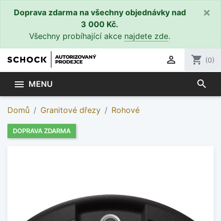
×
Doprava zdarma na všechny objednávky nad
3 000 Kč.
Všechny probíhající akce
najdete zde
.

shopping_cart
(0)
search

MENU
Domů
Granitové dřezy
Rohové
DOPRAVA ZDARMA