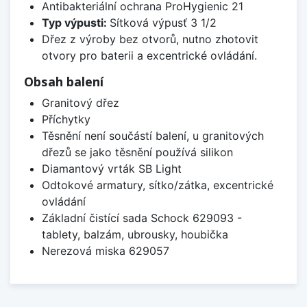
Antibakteriální ochrana ProHygienic 21
Typ výpusti:
Sítková výpusť 3 1/2
Dřez z výroby bez otvorů, nutno zhotovit
otvory pro baterii a excentrické ovládání.
Obsah balení
Granitový dřez
Příchytky
Těsnění není součástí balení, u granitových
dřezů se jako těsnění používá silikon
Diamantový vrták SB Light
Odtokové armatury, sítko/zátka, excentrické
ovládání
Základní čistící sada Schock 629093 -
tablety, balzám, ubrousky, houbička
Nerezová miska 629057