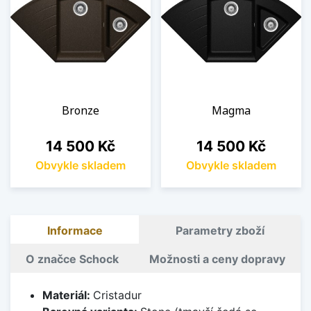
Bronze
Magma
Cena
Cena
14 500 Kč
14 500 Kč
Obvykle skladem
Obvykle skladem
Informace
Parametry zboží
O značce Schock
Možnosti a ceny dopravy
Materiál:
Cristadur