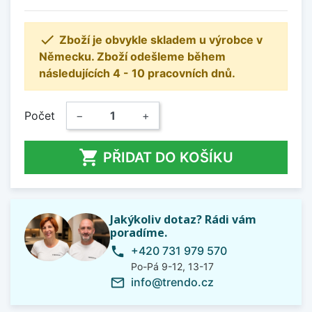

Zboží je obvykle skladem u výrobce v
Německu. Zboží odešleme během
následujících 4 - 10 pracovních dnů.
Počet
−
+

PŘIDAT DO KOŠÍKU
Jakýkoliv dotaz? Rádi vám
poradíme.
+420 731 979 570
phone
Po-Pá 9-12, 13-17
info@trendo.cz
mail_outline