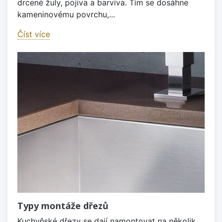
drcené žuly, pojiva a barviva. Tím se dosáhne
kameninovému povrchu,...
Číst více
Typy montáže dřezů
Kuchyňské dřezy se dají namontovat na několik