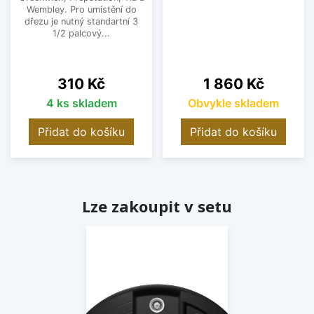
Wembley. Pro umístění do
dřezu je nutný standartní 3
1/2 palcový...
Cena
Cena
310 Kč
1 860 Kč
4 ks skladem
Obvykle skladem
Přidat do košíku
Přidat do košíku
Lze zakoupit v setu