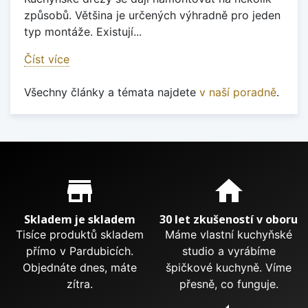
způsobů. Většina je určených výhradně pro jeden
typ montáže. Existují...
Číst více
Všechny články a témata najdete
v naší poradně
.
Proč nakupovat u nás?
store_mall_directory
home
Skladem je skladem
30 let zkušeností v oboru
Tisíce produktů skladem
Máme vlastní kuchyňské
přímo v Pardubicích.
studio a vyrábíme
Objednáte dnes, máte
špičkové kuchyně. Víme
zítra.
přesně, co funguje.