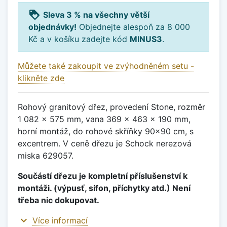
loyalty
Sleva 3 % na všechny větší
objednávky!
Objednejte alespoň za 8 000
Kč a v košíku zadejte kód
MINUS3
.
Můžete také zakoupit ve zvýhodněném setu -
klikněte zde
Rohový granitový dřez, provedení Stone, rozměr
1 082 x 575 mm, vana 369 x 463 x 190 mm,
horní montáž, do rohové skříňky 90x90 cm, s
excentrem. V ceně dřezu je Schock nerezová
miska 629057.
Součástí dřezu je kompletní příslušenství k
montáži. (výpusť, sifon, příchytky atd.) Není
třeba nic dokupovat.
expand_more
Více informací