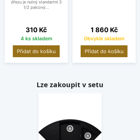
dřezu je nutný standartní 3
1/2 palcový...
Cena
Cena
310 Kč
1 860 Kč
4 ks skladem
Obvykle skladem
Přidat do košíku
Přidat do košíku
Lze zakoupit v setu