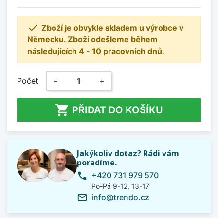

Zboží je obvykle skladem u výrobce v
Německu. Zboží odešleme během
následujících 4 - 10 pracovních dnů.
Počet
−
+

PŘIDAT DO KOŠÍKU
Jakýkoliv dotaz? Rádi vám
poradíme.
+420 731 979 570
phone
Po-Pá 9-12, 13-17
info@trendo.cz
mail_outline