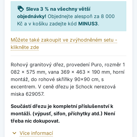
loyalty
Sleva 3 % na všechny větší
objednávky!
Objednejte alespoň za 8 000
Kč a v košíku zadejte kód
MINUS3
.
Můžete také zakoupit ve zvýhodněném setu -
klikněte zde
Rohový granitový dřez, provedení Puro, rozměr 1
082 x 575 mm, vana 369 x 463 x 190 mm, horní
montáž, do rohové skříňky 90x90 cm, s
excentrem. V ceně dřezu je Schock nerezová
miska 629057.
Součástí dřezu je kompletní příslušenství k
montáži. (výpusť, sifon, příchytky atd.) Není
třeba nic dokupovat.
expand_more
Více informací