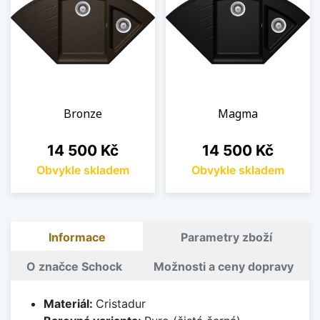
Bronze
Magma
Cena
Cena
14 500 Kč
14 500 Kč
Obvykle skladem
Obvykle skladem
Informace
Parametry zboží
O značce Schock
Možnosti a ceny dopravy
Materiál:
Cristadur