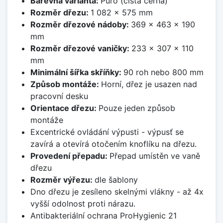
Barevná varianta:
Puro (čistá černá)
Rozměr dřezu:
1 082 x 575 mm
Rozměr dřezové nádoby:
369 x 463 x 190
mm
Rozměr dřezové vaničky:
233 x 307 x 110
mm
Minimální šířka skříňky:
90 roh nebo 800 mm
Způsob montáže:
Horní, dřez je usazen nad
pracovní desku
Orientace dřezu:
Pouze jeden způsob
montáže
Excentrické ovládání výpusti - výpusť se
zavírá a otevírá otočením knoflíku na dřezu.
Provedení přepadu:
Přepad umístěn ve vaně
dřezu
Rozměr výřezu:
dle šablony
Dno dřezu je zesíleno skelnými vlákny - až 4x
vyšší odolnost proti nárazu.
Antibakteriální ochrana ProHygienic 21