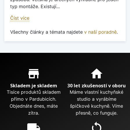
typ montáže. Existují...
Číst více
Všechny články a témata najdete
v naší poradně
.
Proč nakupovat u nás?
store_mall_directory
home
Skladem je skladem
30 let zkušeností v oboru
Tisíce produktů skladem
Máme vlastní kuchyňské
přímo v Pardubicích.
studio a vyrábíme
Objednáte dnes, máte
špičkové kuchyně. Víme
zítra.
přesně, co funguje.
local_shipping
sync