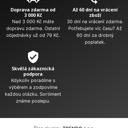
Doprava zdarma od
Až 60 dní na vrácení
3 000 Kč
zboží
Nad 3 000 Kč máte
30 dní na vrácení zdarma.
dopravu zdarma. Ostatní
Potřebujete víc času? Až
objednávky už od 79 Kč.
60 dní za drobný
poplatek.
verified_user
Skvělá zákaznická
podpora
Kdykoliv poradíme s
výběrem a zodpovíme
každou otázku. Sortiment
známe poslepu.