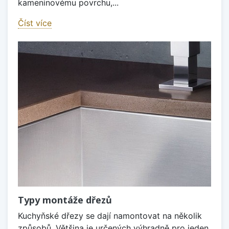
kameninovému povrchu,...
Číst více
Typy montáže dřezů
Kuchyňské dřezy se dají namontovat na několik
způsobů. Většina je určených výhradně pro jeden