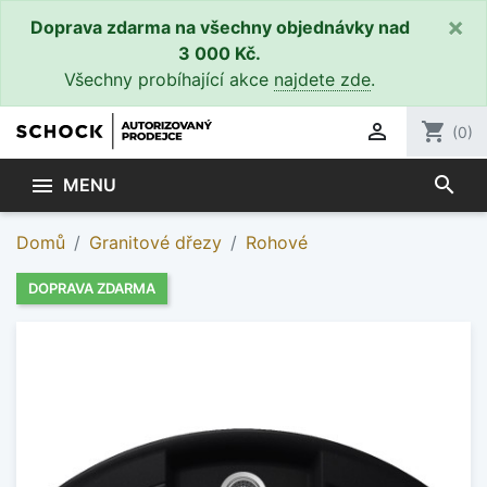
×
Doprava zdarma na všechny objednávky nad
3 000 Kč.
Všechny probíhající akce
najdete zde
.

shopping_cart
(0)
search

MENU
Domů
Granitové dřezy
Rohové
DOPRAVA ZDARMA