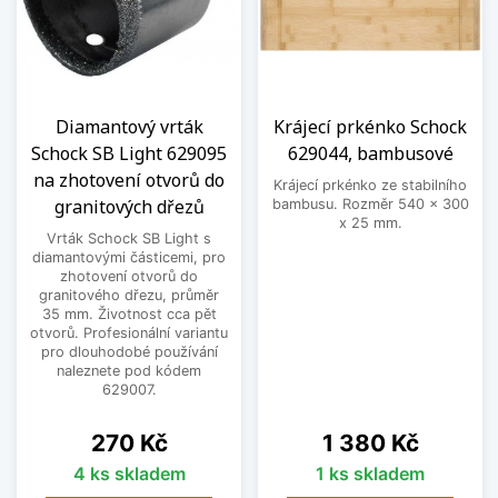
Diamantový vrták
Krájecí prkénko Schock
Schock SB Light 629095
629044, bambusové
na zhotovení otvorů do
Krájecí prkénko ze stabilního
granitových dřezů
bambusu. Rozměr 540 x 300
x 25 mm.
Vrták Schock SB Light s
diamantovými částicemi, pro
zhotovení otvorů do
granitového dřezu, průměr
35 mm. Životnost cca pět
otvorů. Profesionální variantu
pro dlouhodobé používání
naleznete pod kódem
629007.
Cena
Cena
270 Kč
1 380 Kč
4 ks skladem
1 ks skladem