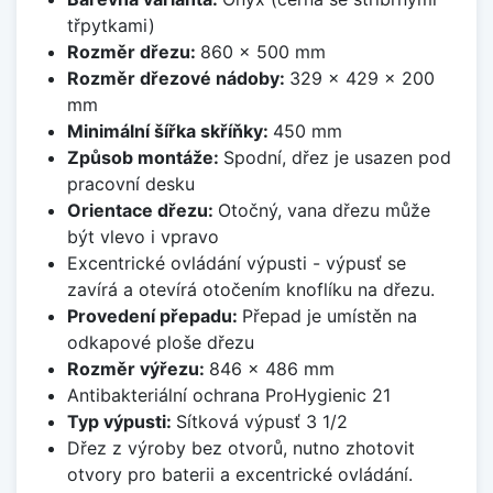
třpytkami)
Rozměr dřezu:
860 x 500 mm
Rozměr dřezové nádoby:
329 x 429 x 200
mm
Minimální šířka skříňky:
450 mm
Způsob montáže:
Spodní, dřez je usazen pod
pracovní desku
Orientace dřezu:
Otočný, vana dřezu může
být vlevo i vpravo
Excentrické ovládání výpusti - výpusť se
zavírá a otevírá otočením knoflíku na dřezu.
Provedení přepadu:
Přepad je umístěn na
odkapové ploše dřezu
Rozměr výřezu:
846 x 486 mm
Antibakteriální ochrana ProHygienic 21
Typ výpusti:
Sítková výpusť 3 1/2
Dřez z výroby bez otvorů, nutno zhotovit
otvory pro baterii a excentrické ovládání.