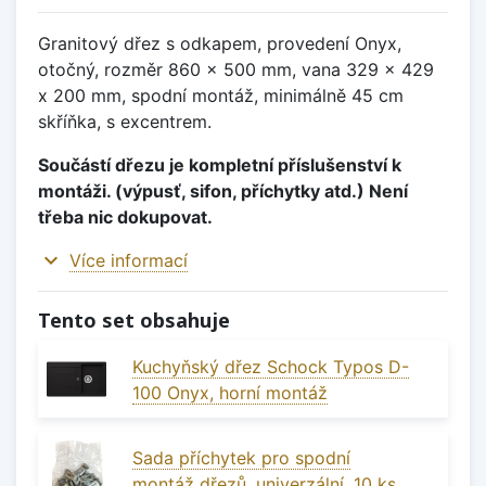
Granitový dřez s odkapem, provedení Onyx,
otočný, rozměr 860 x 500 mm, vana 329 x 429
x 200 mm, spodní montáž, minimálně 45 cm
skříňka, s excentrem.
Součástí dřezu je kompletní příslušenství k
montáži. (výpusť, sifon, příchytky atd.) Není
třeba nic dokupovat.
expand_more
Více informací
Tento set obsahuje
Kuchyňský dřez Schock Typos D-
100 Onyx, horní montáž
Sada příchytek pro spodní
montáž dřezů, univerzální, 10 ks