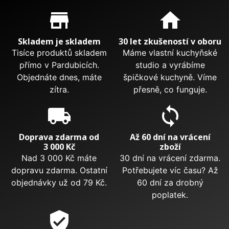
Proč nakupovat u nás?
store_mall_directory
home
Skladem je skladem
30 let zkušeností v oboru
Tisíce produktů skladem
Máme vlastní kuchyňské
přímo v Pardubicích.
studio a vyrábíme
Objednáte dnes, máte
špičkové kuchyně. Víme
zítra.
přesně, co funguje.
local_shipping
sync
Doprava zdarma od
Až 60 dní na vrácení
3 000 Kč
zboží
Nad 3 000 Kč máte
30 dní na vrácení zdarma.
dopravu zdarma. Ostatní
Potřebujete víc času? Až
objednávky už od 79 Kč.
60 dní za drobný
poplatek.
verified_user