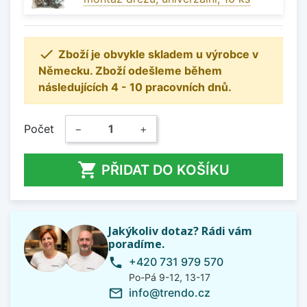

Zboží je obvykle skladem u výrobce v
Německu. Zboží odešleme během
následujících 4 - 10 pracovních dnů.
Počet
−
+

PŘIDAT DO KOŠÍKU
Jakýkoliv dotaz? Rádi vám
poradíme.
+420 731 979 570
phone
Po-Pá 9-12, 13-17
info@trendo.cz
mail_outline