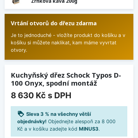
Zrnková káva 200g
Vrtání otvorů do dřezu zdarma
Je to jednoduché - vložíte produkt do košíku a v
košíku si můžete naklikat, kam máme vyvrtat
otvory.
Kuchyňský dřez Schock Typos D-
100 Onyx, spodní montáž
8 630 Kč
s DPH
loyalty
Sleva 3 % na všechny větší
objednávky!
Objednejte alespoň za 8 000
Kč a v košíku zadejte kód
MINUS3
.