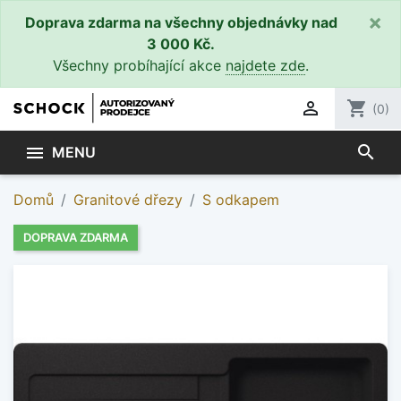
×
Doprava zdarma na všechny objednávky nad
3 000 Kč.
Všechny probíhající akce
najdete zde
.

shopping_cart
(0)
search

MENU
Domů
Granitové dřezy
S odkapem
DOPRAVA ZDARMA