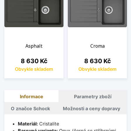
Asphalt
Croma
Cena
Cena
8 630 Kč
8 630 Kč
Obvykle skladem
Obvykle skladem
Informace
Parametry zboží
O značce Schock
Možnosti a ceny dopravy
Materiál:
Cristalite
Barevná varianta:
Onyx (černá se stříbrnými