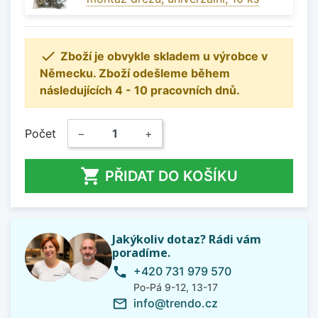

Zboží je obvykle skladem u výrobce v
Německu. Zboží odešleme během
následujících 4 - 10 pracovních dnů.
Počet
−
+

PŘIDAT DO KOŠÍKU
Jakýkoliv dotaz? Rádi vám
poradíme.
+420 731 979 570
phone
Po-Pá 9-12, 13-17
info@trendo.cz
mail_outline