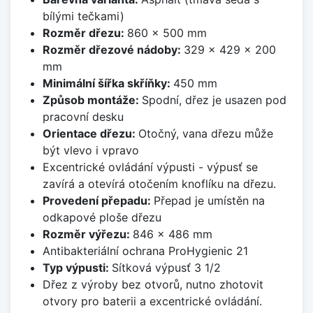
bílými tečkami)
Rozměr dřezu:
860 x 500 mm
Rozměr dřezové nádoby:
329 x 429 x 200
mm
Minimální šířka skříňky:
450 mm
Způsob montáže:
Spodní, dřez je usazen pod
pracovní desku
Orientace dřezu:
Otočný, vana dřezu může
být vlevo i vpravo
Excentrické ovládání výpusti - výpusť se
zavírá a otevírá otočením knoflíku na dřezu.
Provedení přepadu:
Přepad je umístěn na
odkapové ploše dřezu
Rozměr výřezu:
846 x 486 mm
Antibakteriální ochrana ProHygienic 21
Typ výpusti:
Sítková výpusť 3 1/2
Dřez z výroby bez otvorů, nutno zhotovit
otvory pro baterii a excentrické ovládání.