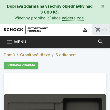
×
Doprava zdarma na všechny objednávky nad
3 000 Kč.
Všechny probíhající akce
najdete zde
.

shopping_cart
(0)
search

MENU
Domů
Granitové dřezy
S odkapem
DOPRAVA ZDARMA