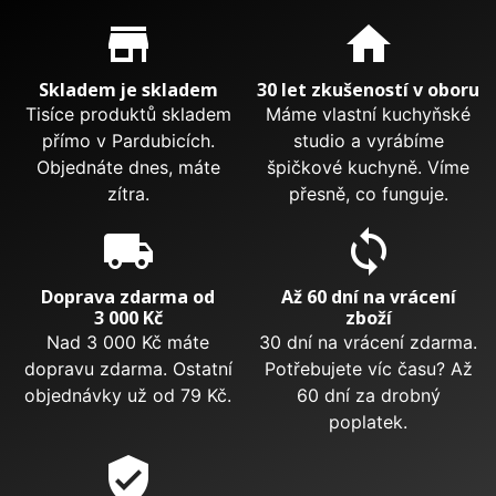
Proč nakupovat u nás?
store_mall_directory
home
Skladem je skladem
30 let zkušeností v oboru
Tisíce produktů skladem
Máme vlastní kuchyňské
přímo v Pardubicích.
studio a vyrábíme
Objednáte dnes, máte
špičkové kuchyně. Víme
zítra.
přesně, co funguje.
local_shipping
sync
Doprava zdarma od
Až 60 dní na vrácení
3 000 Kč
zboží
Nad 3 000 Kč máte
30 dní na vrácení zdarma.
dopravu zdarma. Ostatní
Potřebujete víc času? Až
objednávky už od 79 Kč.
60 dní za drobný
poplatek.
verified_user