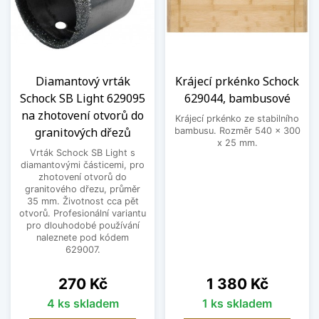
Diamantový vrták
Krájecí prkénko Schock
Schock SB Light 629095
629044, bambusové
na zhotovení otvorů do
Krájecí prkénko ze stabilního
granitových dřezů
bambusu. Rozměr 540 x 300
x 25 mm.
Vrták Schock SB Light s
diamantovými částicemi, pro
zhotovení otvorů do
granitového dřezu, průměr
35 mm. Životnost cca pět
otvorů. Profesionální variantu
pro dlouhodobé používání
naleznete pod kódem
629007.
Cena
Cena
270 Kč
1 380 Kč
4 ks skladem
1 ks skladem