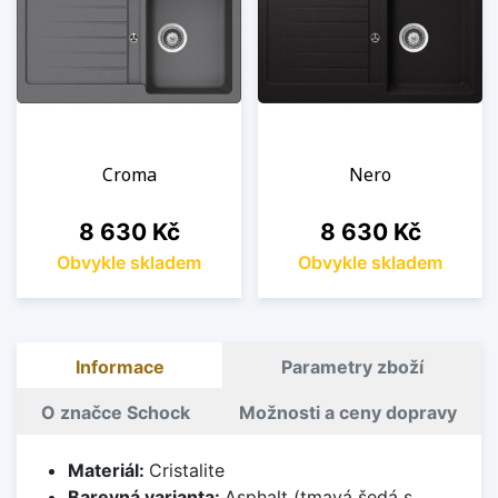
Croma
Nero
Cena
Cena
8 630 Kč
8 630 Kč
Obvykle skladem
Obvykle skladem
Informace
Parametry zboží
O značce Schock
Možnosti a ceny dopravy
Materiál:
Cristalite
Barevná varianta:
Asphalt (tmavá šedá s