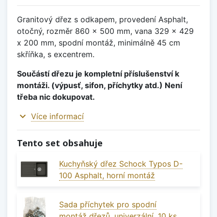
Granitový dřez s odkapem, provedení Asphalt,
otočný, rozměr 860 x 500 mm, vana 329 x 429
x 200 mm, spodní montáž, minimálně 45 cm
skříňka, s excentrem.
Součástí dřezu je kompletní příslušenství k
montáži. (výpusť, sifon, příchytky atd.) Není
třeba nic dokupovat.
expand_more
Více informací
Tento set obsahuje
Kuchyňský dřez Schock Typos D-
100 Asphalt, horní montáž
Sada příchytek pro spodní
montáž dřezů, univerzální, 10 ks