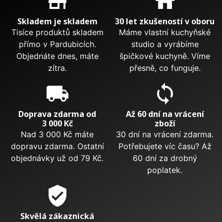
store_mall_directory
home
Skladem je skladem
30 let zkušeností v oboru
Tisíce produktů skladem
Máme vlastní kuchyňské
přímo v Pardubicích.
studio a vyrábíme
Objednáte dnes, máte
špičkové kuchyně. Víme
zítra.
přesně, co funguje.
local_shipping
sync
Doprava zdarma od
Až 60 dní na vrácení
3 000 Kč
zboží
Nad 3 000 Kč máte
30 dní na vrácení zdarma.
dopravu zdarma. Ostatní
Potřebujete víc času? Až
objednávky už od 79 Kč.
60 dní za drobný
poplatek.
verified_user
Skvělá zákaznická