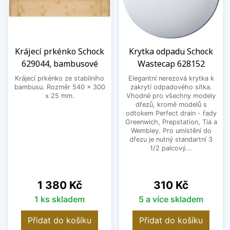
Krájecí prkénko Schock
Krytka odpadu Schock
629044, bambusové
Wastecap 628152
Krájecí prkénko ze stabilního
Elegantní nerezová krytka k
bambusu. Rozměr 540 x 300
zakrytí odpadového sítka.
x 25 mm.
Vhodné pro všechny modely
dřezů, kromě modelů s
odtokem Perfect drain - řady
Greenwich, Prepstation, Tia a
Wembley. Pro umístění do
dřezu je nutný standartní 3
1/2 palcový...
Cena
Cena
1 380 Kč
310 Kč
1 ks skladem
5 a více skladem
Přidat do košíku
Přidat do košíku