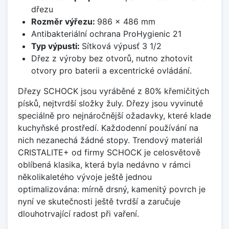
dřezu
Rozměr výřezu:
986 x 486 mm
Antibakteriální ochrana ProHygienic 21
Typ výpusti:
Sítková výpusť 3 1/2
Dřez z výroby bez otvorů, nutno zhotovit
otvory pro baterii a excentrické ovládání.
Dřezy SCHOCK jsou vyráběné z 80% křemičitých
písků, nejtvrdší složky žuly. Dřezy jsou vyvinuté
speciálně pro nejnáročnější ožadavky, které klade
kuchyňské prostředí. Každodenní používání na
nich nezanechá žádné stopy. Trendový materiál
CRISTALITE+ od firmy SCHOCK je celosvětově
oblíbená klasika, která byla nedávno v rámci
několikaletého vývoje ještě jednou
optimalizována: mírně drsný, kamenitý povrch je
nyní ve skutečnosti ještě tvrdší a zaručuje
dlouhotrvající radost při vaření.