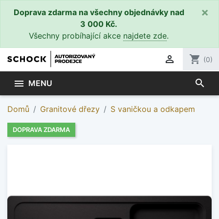
×
Doprava zdarma na všechny objednávky nad
3 000 Kč.
Všechny probíhající akce
najdete zde
.

shopping_cart
(0)
search

MENU
Domů
Granitové dřezy
S vaničkou a odkapem
DOPRAVA ZDARMA