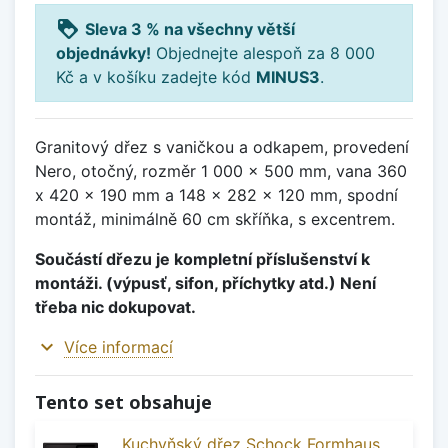
loyalty
Sleva 3 % na všechny větší
objednávky!
Objednejte alespoň za 8 000
Kč a v košíku zadejte kód
MINUS3
.
Granitový dřez s vaničkou a odkapem, provedení
Nero, otočný, rozměr 1 000 x 500 mm, vana 360
x 420 x 190 mm a 148 x 282 x 120 mm, spodní
montáž, minimálně 60 cm skříňka, s excentrem.
Součástí dřezu je kompletní příslušenství k
montáži. (výpusť, sifon, příchytky atd.) Není
třeba nic dokupovat.
expand_more
Více informací
Tento set obsahuje
Kuchyňský dřez Schock Formhaus