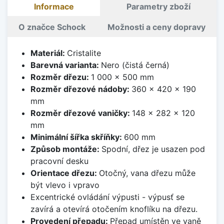
Informace
Parametry zboží
O značce Schock
Možnosti a ceny dopravy
Materiál:
Cristalite
Barevná varianta:
Nero (čistá černá)
Rozměr dřezu:
1 000 x 500 mm
Rozměr dřezové nádoby:
360 x 420 x 190
mm
Rozměr dřezové vaničky:
148 x 282 x 120
mm
Minimální šířka skříňky:
600 mm
Způsob montáže:
Spodní, dřez je usazen pod
pracovní desku
Orientace dřezu:
Otočný, vana dřezu může
být vlevo i vpravo
Excentrické ovládání výpusti - výpusť se
zavírá a otevírá otočením knoflíku na dřezu.
Provedení přepadu:
Přepad umístěn ve vaně