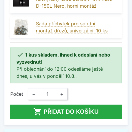
D-150L Nero, horní montáž
Sada příchytek pro spodní
montáž dřezů, univerzální, 10 ks

1 kus skladem, ihned k odeslání nebo
vyzvednutí
Při objednání do 12:00 odesíláme ještě
dnes, u vás v pondělí 10.8..
Počet
−
+

PŘIDAT DO KOŠÍKU