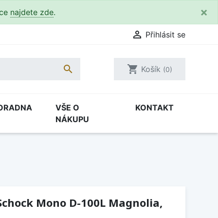
×
kce
najdete zde
.

Přihlásit se

shopping_cart
Košík
(0)
ORADNA
VŠE O
KONTAKT
NÁKUPU
Schock Mono D-100L Magnolia,