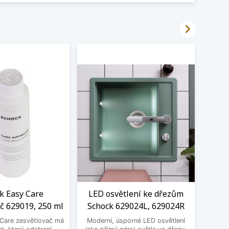

k Easy Care
LED osvětlení ke dřezům
Čistí
č 629019, 250 ml
Schock 629024L, 629024R
Care zesvětlovač má
Moderní, úsporné LED osvětlení
Čistí