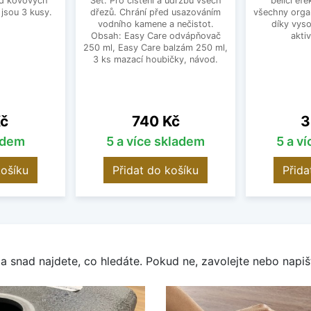
od kovových
Set. Pro čištění a údržbu všech
bělící efe
 jsou 3 kusy.
dřezů. Chrání před usazováním
všechny orga
vodního kamene a nečistot.
díky vyso
Obsah: Easy Care odvápňovač
akti
250 ml, Easy Care balzám 250 ml,
3 ks mazací houbičky, návod.
Cena
C
Kč
740 Kč
3
adem
5 a více skladem
5 a v
košíku
Přidat do košíku
Přida
a snad najdete, co hledáte. Pokud ne, zavolejte nebo napišt