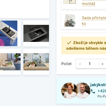
montáž
Sada příchyte
ks

Zboží je obvykle
odešleme během násle
Počet
−
+
Jakýkol
+420
phone
Po-Pá