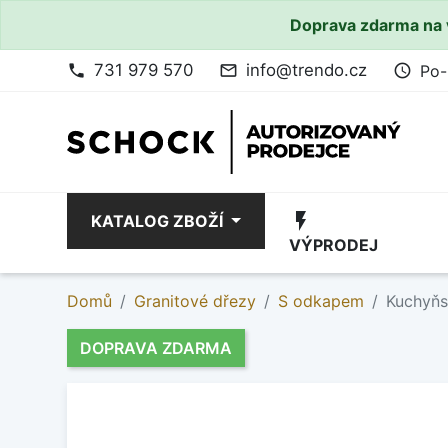
Doprava zdarma na 
731 979 570
info@trendo.cz
Po-
phone
mail_outline
access_time
flash_on
KATALOG ZBOŽÍ
VÝPRODEJ
Domů
Granitové dřezy
S odkapem
Kuchyňs
DOPRAVA ZDARMA