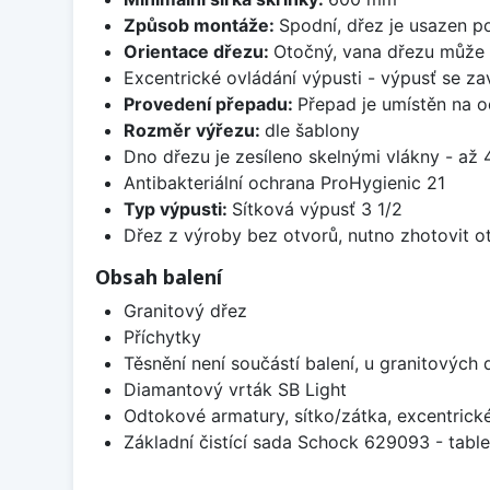
Způsob montáže:
Spodní, dřez je usazen p
Orientace dřezu:
Otočný, vana dřezu může 
Excentrické ovládání výpusti - výpusť se zav
Provedení přepadu:
Přepad je umístěn na 
Rozměr výřezu:
dle šablony
Dno dřezu je zesíleno skelnými vlákny - až 4
Antibakteriální ochrana ProHygienic 21
Typ výpusti:
Sítková výpusť 3 1/2
Dřez z výroby bez otvorů, nutno zhotovit ot
Obsah balení
Granitový dřez
Příchytky
Těsnění není součástí balení, u granitových 
Diamantový vrták SB Light
Odtokové armatury, sítko/zátka, excentrick
Základní čistící sada Schock 629093 - table