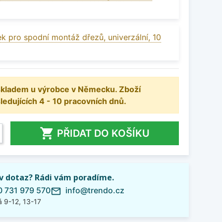
k pro spodní montáž dřezů, univerzální, 10
 skladem u výrobce v Německu. Zboží
dujících 4 - 10 pracovních dnů.

PŘIDAT DO KOŠÍKU
iv dotaz? Rádi vám poradíme.
 731 979 570
info@trendo.cz
mail_outline
 9-12, 13-17