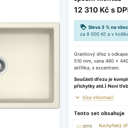
12 310 Kč
s D
loyalty
Sleva 3 % na všec
za 8 000 Kč a v koší
Granitový dřez s odkape
510 mm, vana 480 x 440
skříňka, s excentrem.
Součástí dřezu je komple
příchytky atd.) Není tře
expand_more
Více informací
Tento set obsahuje
Kuchyňský dř