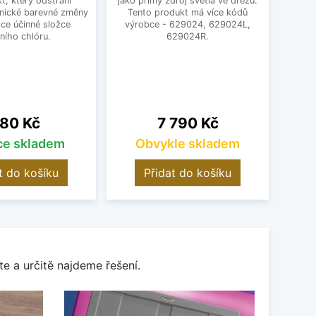
kt, který odstraní
jako přímý zdroj světla ve dřezu.
Pro o
nické barevné změny
Tento produkt má více kódů
bare
ce účinné složce
výrobce - 629024, 629024L,
ploch
vního chlóru.
629024R.
Pro
ena
Cena
80 Kč
7 790 Kč
íce skladem
Obvykle skladem
t do košíku
Přidat do košíku
e a určitě najdeme řešení.