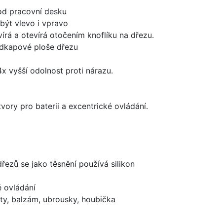
od pracovní desku
být vlevo i vpravo
írá a otevírá otočením knoflíku na dřezu.
odkapové ploše dřezu
x vyšší odolnost proti nárazu.
vory pro baterii a excentrické ovládání.
dřezů se jako těsnění používá silikon
é ovládání
ty, balzám, ubrousky, houbička