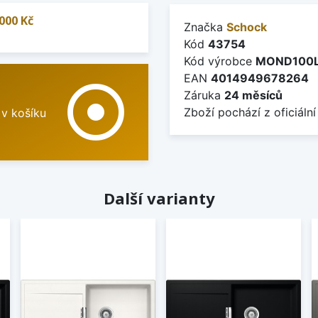
000 Kč
Značka
Schock
Kód
43754
Kód výrobce
MOND100
EAN
4014949678264
adjust
Záruka
24 měsíců
Zboží pochází z oficiální
 v košíku
Další varianty