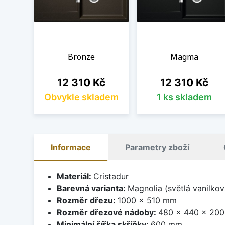
Bronze
Magma
Cena
Cena
12 310 Kč
12 310 Kč
Obvykle skladem
1 ks skladem
Informace
Parametry zboží
Materiál:
Cristadur
Barevná varianta:
Magnolia (světlá vanilkov
Rozměr dřezu:
1000 x 510 mm
Rozměr dřezové nádoby:
480 x 440 x 20
Minimální šířka skříňky:
600 mm