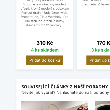
zakrytí odpadového sítka.
odstranění stop 
Vhodné pro všechny modely
předmětů. V balení
dřezů, kromě modelů s odtokem
Perfect drain - řady Greenwich,
Prepstation, Tia a Wembley. Pro
umístění do dřezu je nutný
standartní 3 1/2 palcový...
Cena
Cena
310 Kč
170 
4 ks skladem
3 ks skl
Přidat do košíku
Přidat do 
SOUVISEJÍCÍ ČLÁNKY Z NAŠÍ PORADNY
Nevíte jak vybrat? Nahlédněte do naší poradny 