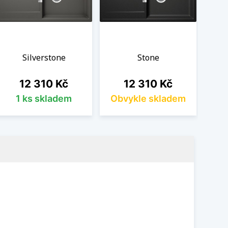
Silverstone
Stone
Cena
Cena
12 310 Kč
12 310 Kč
1 ks skladem
Obvykle skladem
Ob