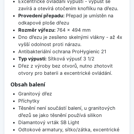
Excentrické ovládání výpusti - výpusť se
zavírá a otevírá otočením knoflíku na dřezu.
Provedení přepadu:
Přepad je umístěn na
odkapové ploše dřezu
Rozměr výřezu:
764 x 494 mm
Dno dřezu je zesíleno skelnými vlákny - až 4x
vyšší odolnost proti nárazu.
Antibakteriální ochrana ProHygienic 21
Typ výpusti:
Sítková výpusť 3 1/2
Dřez z výroby bez otvorů, nutno zhotovit
otvory pro baterii a excentrické ovládání.
Obsah balení
Granitový dřez
Příchytky
Těsnění není součástí balení, u granitových
dřezů se jako těsnění používá silikon
Diamantový vrták SB Light
Odtokové armatury, sítko/zátka, excentrické