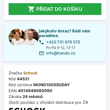

PŘIDAT DO KOŠÍKU
Jakýkoliv dotaz? Rádi vám
poradíme.
+420 731 979 570
phone
Po-Pá 9-12, 13-17
info@trendo.cz
mail_outline
Značka
Schock
Kód
44531
Kód výrobce
MOND100XSUDAY
EAN
4014949680090
Záruka
24 měsíců
Zboží pochází z oficiální distribuce pro ČR