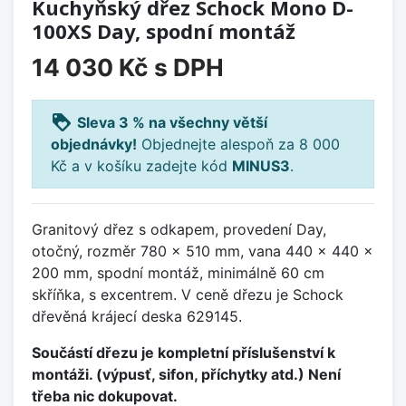
Kuchyňský dřez Schock Mono D-
100XS Day, spodní montáž
14 030 Kč
s DPH
loyalty
Sleva 3 % na všechny větší
objednávky!
Objednejte alespoň za 8 000
Kč a v košíku zadejte kód
MINUS3
.
Granitový dřez s odkapem, provedení Day,
otočný, rozměr 780 x 510 mm, vana 440 x 440 x
200 mm, spodní montáž, minimálně 60 cm
skříňka, s excentrem. V ceně dřezu je Schock
dřevěná krájecí deska 629145.
Součástí dřezu je kompletní příslušenství k
montáži. (výpusť, sifon, příchytky atd.) Není
třeba nic dokupovat.