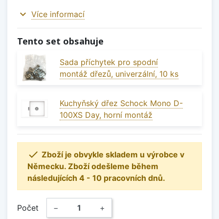
expand_more
Více informací
Tento set obsahuje
Sada příchytek pro spodní
montáž dřezů, univerzální, 10 ks
Kuchyňský dřez Schock Mono D-
100XS Day, horní montáž

Zboží je obvykle skladem u výrobce v
Německu. Zboží odešleme během
následujících 4 - 10 pracovních dnů.
Počet
−
+