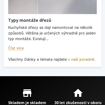
Typy montáže dřezů
Kuchyňské dřezy se dají namontovat na několik
způsobů. Většina je určených výhradně pro jeden
typ montáže. Existují...
Číst více
Všechny články a témata najdete
v naší poradně
.
Proč nakupovat u nás?
store_mall_directory
home
Skladem je skladem
30 let zkušeností v oboru