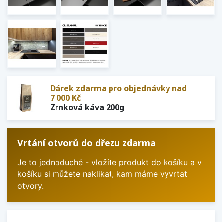
Dárek zdarma pro objednávky nad
7 000 Kč
Zrnková káva 200g
Vrtání otvorů do dřezu zdarma
Je to jednoduché - vložíte produkt do košíku a v
košíku si můžete naklikat, kam máme vyvrtat
otvory.