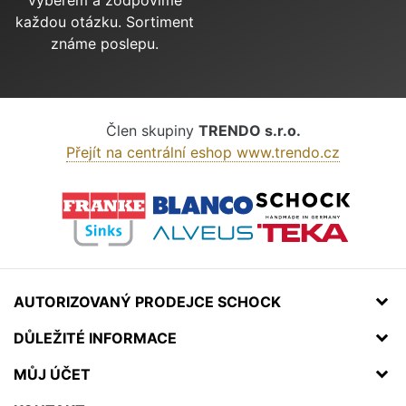
každou otázku. Sortiment
známe poslepu.
Člen skupiny
TRENDO s.r.o.
Přejít na centrální eshop www.trendo.cz
AUTORIZOVANÝ PRODEJCE SCHOCK
DŮLEŽITÉ INFORMACE
MŮJ ÚČET