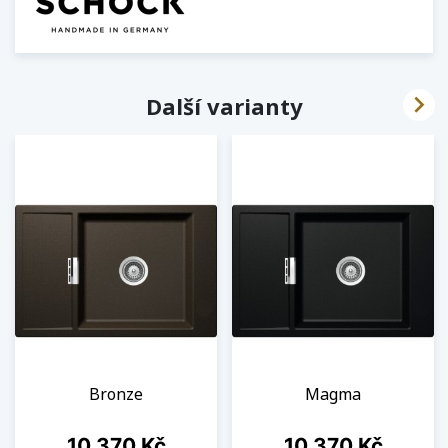

Další varianty
Bronze
Magma
Cena
Cena
10 370 Kč
10 370 Kč