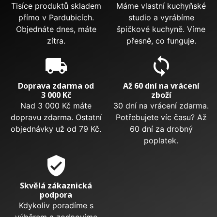
Tisíce produktů skladem
Máme vlastní kuchyňské
přímo v Pardubicích.
studio a vyrábíme
Objednáte dnes, máte
špičkové kuchyně. Víme
zítra.
přesně, co funguje.
local_shipping
sync
Doprava zdarma od
Až 60 dní na vrácení
3 000 Kč
zboží
Nad 3 000 Kč máte
30 dní na vrácení zdarma.
dopravu zdarma. Ostatní
Potřebujete víc času? Až
objednávky už od 79 Kč.
60 dní za drobný
poplatek.
verified_user
Skvělá zákaznická
podpora
Kdykoliv poradíme s
výběrem a zodpovíme