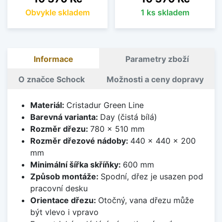
Obvykle skladem
1 ks skladem
Informace
Parametry zboží
O značce Schock
Možnosti a ceny dopravy
Materiál:
Cristadur Green Line
Barevná varianta:
Day (čistá bílá)
Rozměr dřezu:
780 x 510 mm
Rozměr dřezové nádoby:
440 x 440 x 200
mm
Minimální šířka skříňky:
600 mm
Způsob montáže:
Spodní, dřez je usazen pod
pracovní desku
Orientace dřezu:
Otočný, vana dřezu může
být vlevo i vpravo