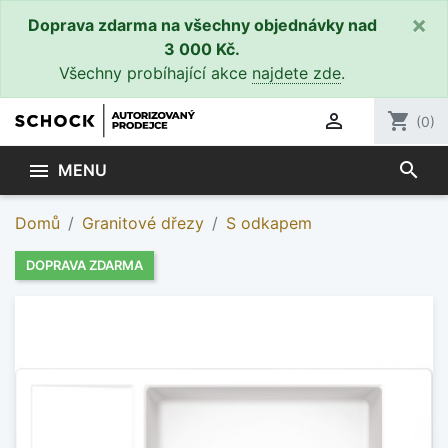
×
Doprava zdarma na všechny objednávky nad
3 000 Kč.
Všechny probíhající akce
najdete zde
.

shopping_cart
(0)
search

MENU
Domů
Granitové dřezy
S odkapem
DOPRAVA ZDARMA