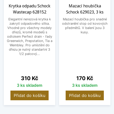
Krytka odpadu Schock
Mazací houbička
Wastecap 628152
Schock 629023, 3 ks
Elegantní nerezová krytka k
Mazací houbička pro snadné
zakrytí odpadového sítka.
odstranění stop od kovových
Vhodné pro všechny modely
předmětů. V balení jsou 3
dřezů, kromě modelů s
kusy.
odtokem Perfect drain - řady
Greenwich, Prepstation, Tia a
Wembley. Pro umístění do
dřezu je nutný standartní 3
1/2 palcový...
Cena
Cena
310 Kč
170 Kč
3 ks skladem
3 ks skladem
Přidat do košíku
Přidat do košíku