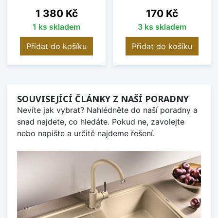
Cena
Cena
1 380 Kč
170 Kč
1 ks skladem
3 ks skladem
Přidat do košíku
Přidat do košíku
SOUVISEJÍCÍ ČLÁNKY Z NAŠÍ PORADNY
Nevíte jak vybrat? Nahlédněte do naší poradny a
snad najdete, co hledáte. Pokud ne, zavolejte
nebo napište a určitě najdeme řešení.