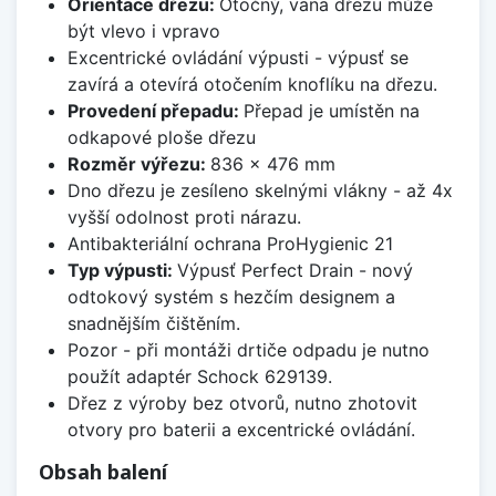
Orientace dřezu:
Otočný, vana dřezu může
být vlevo i vpravo
Excentrické ovládání výpusti - výpusť se
zavírá a otevírá otočením knoflíku na dřezu.
Provedení přepadu:
Přepad je umístěn na
odkapové ploše dřezu
Rozměr výřezu:
836 x 476 mm
Dno dřezu je zesíleno skelnými vlákny - až 4x
vyšší odolnost proti nárazu.
Antibakteriální ochrana ProHygienic 21
Typ výpusti:
Výpusť Perfect Drain - nový
odtokový systém s hezčím designem a
snadnějším čištěním.
Pozor - při montáži drtiče odpadu je nutno
použít adaptér Schock 629139.
Dřez z výroby bez otvorů, nutno zhotovit
otvory pro baterii a excentrické ovládání.
Obsah balení