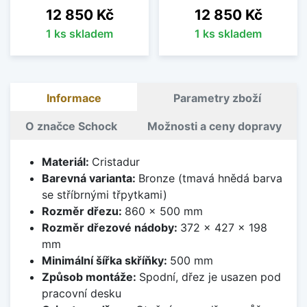
Cena
Cena
12 850 Kč
12 850 Kč
1 ks skladem
1 ks skladem
Informace
Parametry zboží
O značce Schock
Možnosti a ceny dopravy
Materiál:
Cristadur
Barevná varianta:
Bronze (tmavá hnědá barva
se stříbrnými třpytkami)
Rozměr dřezu:
860 x 500 mm
Rozměr dřezové nádoby:
372 x 427 x 198
mm
Minimální šířka skříňky:
500 mm
Způsob montáže:
Spodní, dřez je usazen pod
pracovní desku