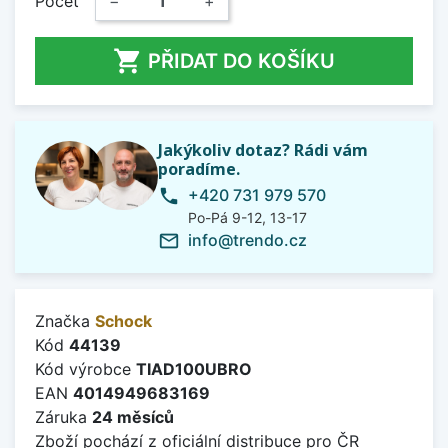
Počet
−
+

PŘIDAT DO KOŠÍKU
Jakýkoliv dotaz? Rádi vám
poradíme.
+420 731 979 570
phone
Po-Pá 9-12, 13-17
info@trendo.cz
mail_outline
Značka
Schock
Kód
44139
Kód výrobce
TIAD100UBRO
EAN
4014949683169
Záruka
24 měsíců
Zboží pochází z oficiální distribuce pro ČR