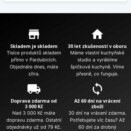
Proč nakupovat u nás?
store_mall_directory
home
Skladem je skladem
30 let zkušeností v oboru
Tisíce produktů skladem
Máme vlastní kuchyňské
přímo v Pardubicích.
studio a vyrábíme
Objednáte dnes, máte
špičkové kuchyně. Víme
zítra.
přesně, co funguje.
local_shipping
sync
Doprava zdarma od
Až 60 dní na vrácení
3 000 Kč
zboží
Nad 3 000 Kč máte
30 dní na vrácení zdarma.
dopravu zdarma. Ostatní
Potřebujete víc času? Až
objednávky už od 79 Kč.
60 dní za drobný