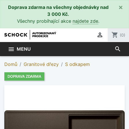
×
Doprava zdarma na všechny objednávky nad
3 000 Kč.
Všechny probíhající akce
najdete zde
.

shopping_cart
(0)
search

MENU
Domů
Granitové dřezy
S odkapem
DOPRAVA ZDARMA