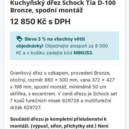
Kuchyňský dřez Schock Tia D-100
Bronze, spodní montáž
12 850 Kč
s DPH
loyalty
Sleva 3 % na všechny větší
objednávky!
Objednejte alespoň za 8 000
Kč a v košíku zadejte kód
MINUS3
.
Granitový dřez s odkapem, provedení Bronze,
otočný, rozměr 860 x 500 mm, vana 372 x 427
x 198 mm, spodní montáž, minimálně 50 cm
skříňka, s excentrem. V ceně dřezu je Schock set
7 kusů funkčních misek 629728 a multifunkční
držák 629727.
Součástí dřezu je kompletní příslušenství k
montáži. (výpusť, sifon, příchytky atd.) Není