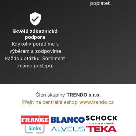
poplatek.
verified_user
Skvělá zákaznická
podpora
Kdykoliv poradíme s
výběrem a zodpovíme
každou otázku. Sortiment
známe poslepu.
Člen skupiny
TRENDO s.r.o.
Přejít na centrální eshop www.trendo.cz