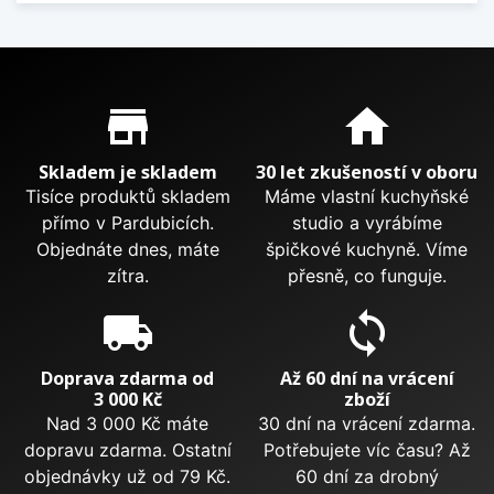
Proč nakupovat u nás?
store_mall_directory
home
Skladem je skladem
30 let zkušeností v oboru
Tisíce produktů skladem
Máme vlastní kuchyňské
přímo v Pardubicích.
studio a vyrábíme
Objednáte dnes, máte
špičkové kuchyně. Víme
zítra.
přesně, co funguje.
local_shipping
sync
Doprava zdarma od
Až 60 dní na vrácení
3 000 Kč
zboží
Nad 3 000 Kč máte
30 dní na vrácení zdarma.
dopravu zdarma. Ostatní
Potřebujete víc času? Až
objednávky už od 79 Kč.
60 dní za drobný