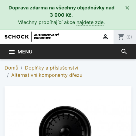
×
Doprava zdarma na všechny objednávky nad
3 000 Kč.
Všechny probíhající akce
najdete zde
.

shopping_cart
(0)
search

MENU
Domů
Doplňky a příslušenství
Alternativní komponenty dřezu