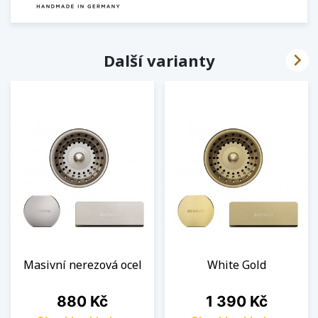

Další varianty
Masivní nerezová ocel
White Gold
Cena
Cena
880 Kč
1 390 Kč