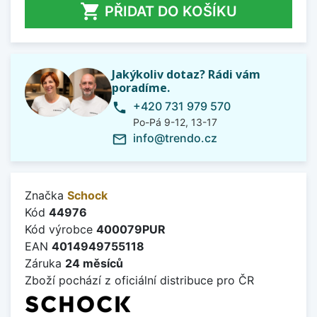

PŘIDAT DO KOŠÍKU
Jakýkoliv dotaz? Rádi vám
poradíme.
+420 731 979 570
phone
Po-Pá 9-12, 13-17
info@trendo.cz
mail_outline
Značka
Schock
Kód
44976
Kód výrobce
400079PUR
EAN
4014949755118
Záruka
24 měsíců
Zboží pochází z oficiální distribuce pro ČR