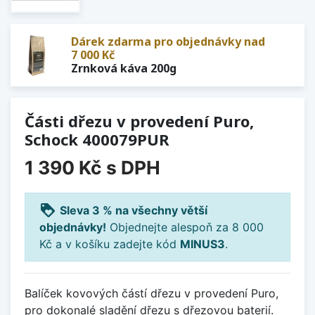
Dárek zdarma pro objednávky nad
7 000 Kč
Zrnková káva 200g
Části dřezu v provedení Puro,
Schock 400079PUR
1 390 Kč
s DPH
loyalty
Sleva 3 % na všechny větší
objednávky!
Objednejte alespoň za 8 000
Kč a v košíku zadejte kód
MINUS3
.
Balíček kovových částí dřezu v provedení Puro,
pro dokonalé sladění dřezu s dřezovou baterií.