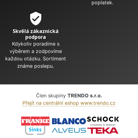
poplatek.
verified_user
Skvělá zákaznická
podpora
Kdykoliv poradíme s
výběrem a zodpovíme
každou otázku. Sortiment
známe poslepu.
Člen skupiny
TRENDO s.r.o.
Přejít na centrální eshop www.trendo.cz