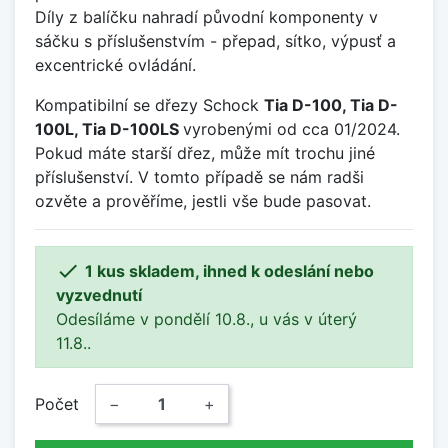
Díly z balíčku nahradí původní komponenty v
sáčku s příslušenstvím - přepad, sítko, výpusť a
excentrické ovládání.
Kompatibilní se dřezy Schock
Tia D-100, Tia D-
100L, Tia D-100LS
vyrobenými od cca 01/2024.
Pokud máte starší dřez, může mít trochu jiné
příslušenství. V tomto případě se nám radši
ozvěte a prověříme, jestli vše bude pasovat.

1 kus skladem, ihned k odeslání nebo
vyzvednutí
Odesíláme v pondělí 10.8., u vás v úterý
11.8..
Počet
−
+