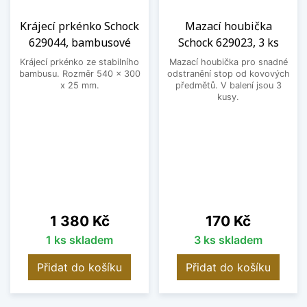
Krájecí prkénko Schock
Mazací houbička
629044, bambusové
Schock 629023, 3 ks
Krájecí prkénko ze stabilního
Mazací houbička pro snadné
bambusu. Rozměr 540 x 300
odstranění stop od kovových
x 25 mm.
předmětů. V balení jsou 3
kusy.
Cena
Cena
1 380 Kč
170 Kč
1 ks skladem
3 ks skladem
Přidat do košíku
Přidat do košíku