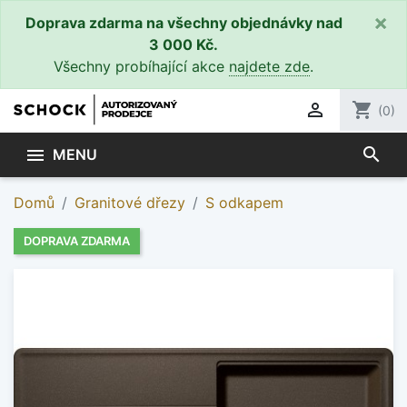
×
Doprava zdarma na všechny objednávky nad
3 000 Kč.
Všechny probíhající akce
najdete zde
.

shopping_cart
(0)
search

MENU
Domů
Granitové dřezy
S odkapem
DOPRAVA ZDARMA