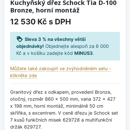
Kuchyňský dřez Schock Tia D-100
Bronze, horní montáž
12 530 Kč
s DPH
loyalty
Sleva 3 % na všechny větší
objednávky!
Objednejte alespoň za 8 000
Kč a v košíku zadejte kód
MINUS3
.
Můžete také zakoupit ve zvýhodněném setu -
klikněte zde
Granitový dřez s odkapem, provedení Bronze,
otočný, rozměr 860 x 500 mm, vana 372 x 427
x 198 mm, horní montáž, minimálně 50 cm
skříňka, s excentrem. V ceně dřezu je Schock set
7 kusů funkčních misek 629728 a multifunkční
držák 629727.