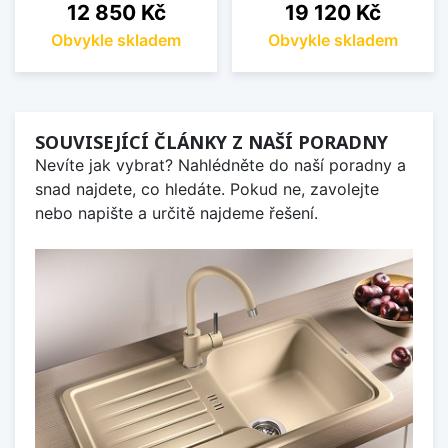
Cena
Cena
12 850 Kč
19 120 Kč
Obvykle skladem
Obvykle skladem
SOUVISEJÍCÍ ČLÁNKY Z NAŠÍ PORADNY
Nevíte jak vybrat? Nahlédněte do naší poradny a
snad najdete, co hledáte. Pokud ne, zavolejte
nebo napište a určitě najdeme řešení.