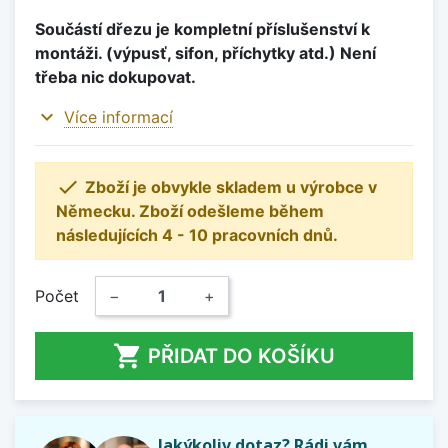
Součástí dřezu je kompletní příslušenství k
montáži. (výpusť, sifon, příchytky atd.) Není
třeba nic dokupovat.
expand_more
Více informací

Zboží je obvykle skladem u výrobce v
Německu. Zboží odešleme během
následujících 4 - 10 pracovních dnů.
Počet
−
+

PŘIDAT DO KOŠÍKU
Jakýkoliv dotaz? Rádi vám