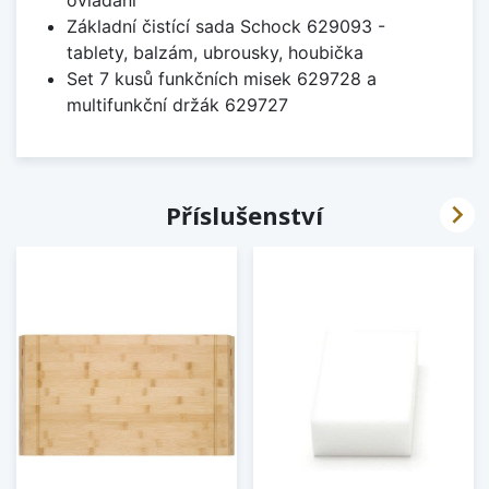
ovládání
Základní čistící sada Schock 629093 -
tablety, balzám, ubrousky, houbička
Set 7 kusů funkčních misek 629728 a
multifunkční držák 629727

Příslušenství