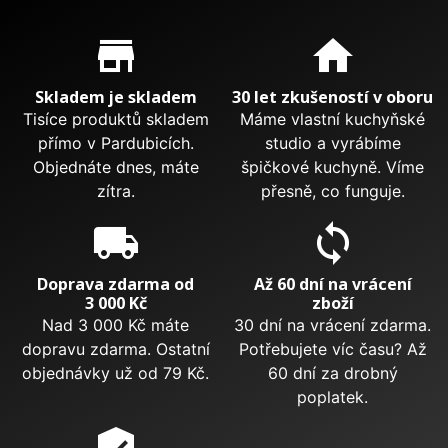
Proč nakupovat u nás?
store_mall_directory
home
Skladem je skladem
30 let zkušeností v oboru
Tisíce produktů skladem
Máme vlastní kuchyňské
přímo v Pardubicích.
studio a vyrábíme
Objednáte dnes, máte
špičkové kuchyně. Víme
zítra.
přesně, co funguje.
local_shipping
sync
Doprava zdarma od
Až 60 dní na vrácení
3 000 Kč
zboží
Nad 3 000 Kč máte
30 dní na vrácení zdarma.
dopravu zdarma. Ostatní
Potřebujete víc času? Až
objednávky už od 79 Kč.
60 dní za drobný
poplatek.