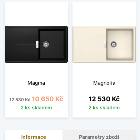
Magma
Magnolia
Běžná cena
Cena
Cena
10 650 Kč
12 530 Kč
12 530 Kč
2 ks skladem
2 ks skladem
Informace
Parametry zboží