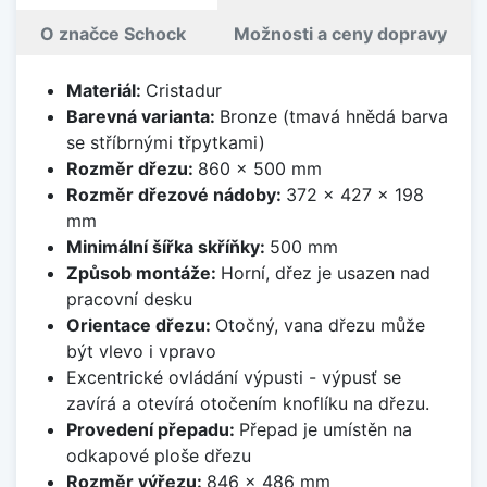
O značce Schock
Možnosti a ceny dopravy
Materiál:
Cristadur
Barevná varianta:
Bronze (tmavá hnědá barva
se stříbrnými třpytkami)
Rozměr dřezu:
860 x 500 mm
Rozměr dřezové nádoby:
372 x 427 x 198
mm
Minimální šířka skříňky:
500 mm
Způsob montáže:
Horní, dřez je usazen nad
pracovní desku
Orientace dřezu:
Otočný, vana dřezu může
být vlevo i vpravo
Excentrické ovládání výpusti - výpusť se
zavírá a otevírá otočením knoflíku na dřezu.
Provedení přepadu:
Přepad je umístěn na
odkapové ploše dřezu
Rozměr výřezu:
846 x 486 mm