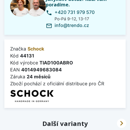
poradíme.
+420 731 979 570
phone
Po-Pá 9-12, 13-17
info@trendo.cz
mail_outline
Značka
Schock
Kód
44131
Kód výrobce
TIAD100ABRO
EAN
4014949683084
Záruka
24 měsíců
Zboží pochází z oficiální distribuce pro ČR

Další varianty