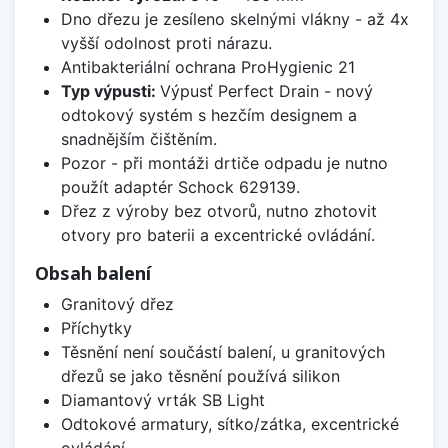
Dno dřezu je zesíleno skelnými vlákny - až 4x
vyšší odolnost proti nárazu.
Antibakteriální ochrana ProHygienic 21
Typ výpusti:
Výpusť Perfect Drain - nový
odtokový systém s hezčím designem a
snadnějším čištěním.
Pozor - při montáži drtiče odpadu je nutno
použít adaptér Schock 629139.
Dřez z výroby bez otvorů, nutno zhotovit
otvory pro baterii a excentrické ovládání.
Obsah balení
Granitový dřez
Příchytky
Těsnění není součástí balení, u granitových
dřezů se jako těsnění používá silikon
Diamantový vrták SB Light
Odtokové armatury, sítko/zátka, excentrické