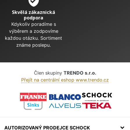
verified_user
Skvělá zákaznická
podpora
Kdykoliv poradíme s
výběrem a zodpovíme
každou otázku. Sortiment
známe poslepu.
Člen skupiny
TRENDO s.r.o.
Přejít na centrální eshop www.trendo.cz
AUTORIZOVANÝ PRODEJCE SCHOCK