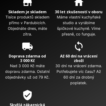
store_mall_directory
home
Skladem je skladem
30 let zkušeností v oboru
Tisíce produktů skladem
Máme vlastní kuchyňské
přímo v Pardubicích.
studio a vyrábíme
Objednáte dnes, máte
špičkové kuchyně. Víme
zítra.
přesně, co funguje.
local_shipping
sync
Doprava zdarma od
Až 60 dní na vrácení
3 000 Kč
zboží
Nad 3 000 Kč máte
30 dní na vrácení zdarma.
dopravu zdarma. Ostatní
Potřebujete víc času? Až
objednávky už od 79 Kč.
60 dní za drobný
poplatek.
verified_user
Skvělá zákaznická