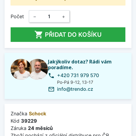
Počet
−
+

PŘIDAT DO KOŠÍKU
Jakýkoliv dotaz? Rádi vám
poradíme.
+420 731 979 570
phone
Po-Pá 9-12, 13-17
info@trendo.cz
mail_outline
Značka
Schock
Kód
39229
Záruka
24 měsíců
Zboží pochází z oficiální distribuce pro ČR