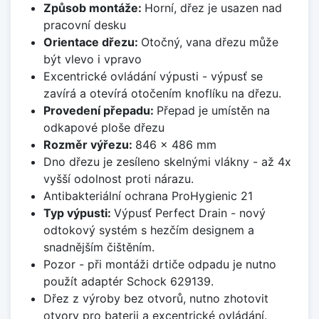
Způsob montáže:
Horní, dřez je usazen nad
pracovní desku
Orientace dřezu:
Otočný, vana dřezu může
být vlevo i vpravo
Excentrické ovládání výpusti - výpusť se
zavírá a otevírá otočením knoflíku na dřezu.
Provedení přepadu:
Přepad je umístěn na
odkapové ploše dřezu
Rozměr výřezu:
846 x 486 mm
Dno dřezu je zesíleno skelnými vlákny - až 4x
vyšší odolnost proti nárazu.
Antibakteriální ochrana ProHygienic 21
Typ výpusti:
Výpusť Perfect Drain - nový
odtokový systém s hezčím designem a
snadnějším čištěním.
Pozor - při montáži drtiče odpadu je nutno
použít adaptér Schock 629139.
Dřez z výroby bez otvorů, nutno zhotovit
otvory pro baterii a excentrické ovládání.