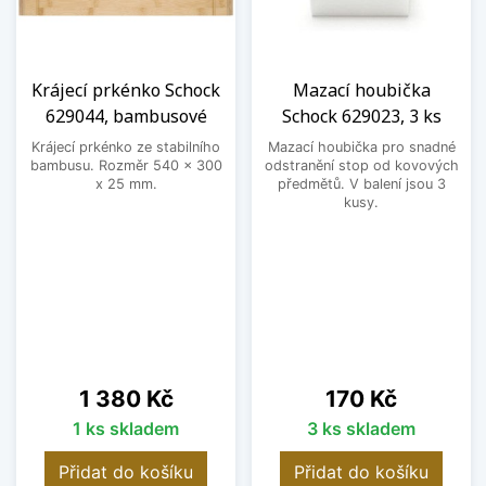
Krájecí prkénko Schock
Mazací houbička
629044, bambusové
Schock 629023, 3 ks
Krájecí prkénko ze stabilního
Mazací houbička pro snadné
bambusu. Rozměr 540 x 300
odstranění stop od kovových
x 25 mm.
předmětů. V balení jsou 3
kusy.
Cena
Cena
1 380 Kč
170 Kč
1 ks skladem
3 ks skladem
Přidat do košíku
Přidat do košíku