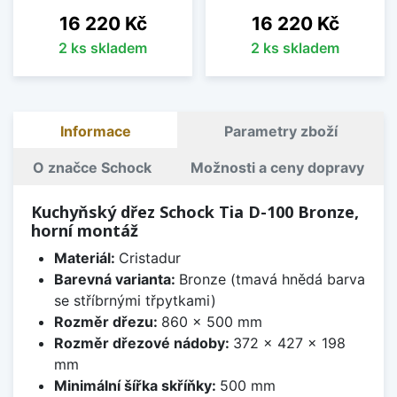
Cena
Cena
16 220 Kč
16 220 Kč
2 ks skladem
2 ks skladem
Informace
Parametry zboží
O značce Schock
Možnosti a ceny dopravy
Kuchyňský dřez Schock Tia D-100 Bronze,
horní montáž
Materiál:
Cristadur
Barevná varianta:
Bronze (tmavá hnědá barva
se stříbrnými třpytkami)
Rozměr dřezu:
860 x 500 mm
Rozměr dřezové nádoby:
372 x 427 x 198
mm
Minimální šířka skříňky:
500 mm