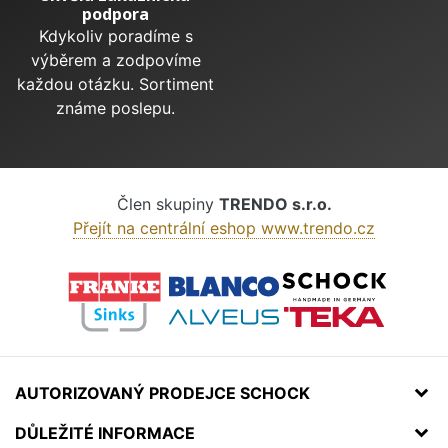
podpora
Kdykoliv poradíme s
výběrem a zodpovíme
každou otázku. Sortiment
známe poslepu.
Člen skupiny
TRENDO s.r.o.
Přejít na centrální eshop www.trendo.cz
AUTORIZOVANÝ PRODEJCE SCHOCK
DŮLEŽITÉ INFORMACE