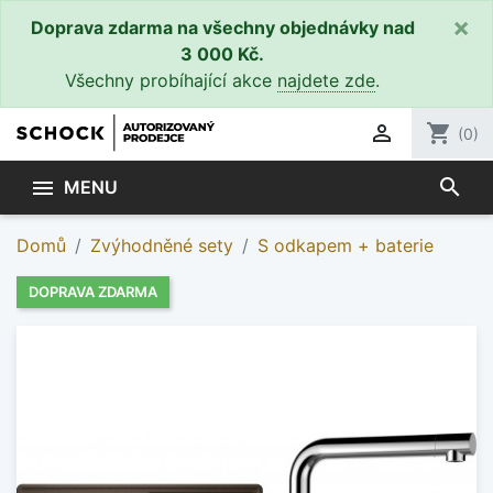
×
Doprava zdarma na všechny objednávky nad
3 000 Kč.
Všechny probíhající akce
najdete zde
.

shopping_cart
(0)
search

MENU
Domů
Zvýhodněné sety
S odkapem + baterie
DOPRAVA ZDARMA