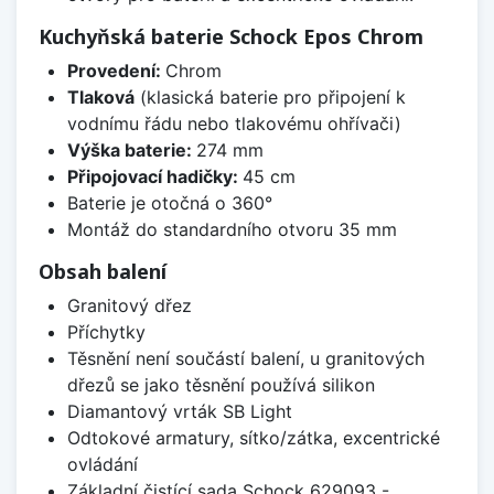
Kuchyňská baterie Schock Epos Chrom
Provedení:
Chrom
Tlaková
(klasická baterie pro připojení k
vodnímu řádu nebo tlakovému ohřívači)
Výška baterie:
274 mm
Připojovací hadičky:
45 cm
Baterie je otočná o 360°
Montáž do standardního otvoru 35 mm
Obsah balení
Granitový dřez
Příchytky
Těsnění není součástí balení, u granitových
dřezů se jako těsnění používá silikon
Diamantový vrták SB Light
Odtokové armatury, sítko/zátka, excentrické
ovládání
Základní čistící sada Schock 629093 -