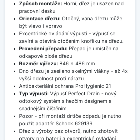
Způsob montáže:
Horní, dřez je usazen nad
pracovní desku
Orientace dřezu:
Otočný, vana dřezu může
být vlevo i vpravo
Excentrické ovládání výpusti - výpusť se
zavírá a otevírá otočením knoflíku na dřezu.
Provedení přepadu:
Přepad je umístěn na
odkapové ploše dřezu
Rozměr výřezu:
846 x 486 mm
Dno dřezu je zesíleno skelnými vlákny - až 4x
vyšší odolnost proti nárazu.
Antibakteriální ochrana ProHygienic 21
Typ výpusti:
Výpusť Perfect Drain - nový
odtokový systém s hezčím designem a
snadnějším čištěním.
Pozor - při montáži drtiče odpadu je nutno
použít adaptér Schock 629139.
Dřez z výroby bez otvorů, nutno zhotovit
otvory pro baterii a excentrické ovládání.