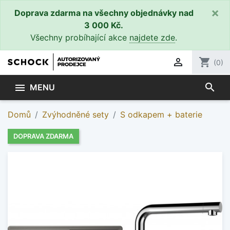
×
Doprava zdarma na všechny objednávky nad
3 000 Kč.
Všechny probíhající akce
najdete zde
.

shopping_cart
(0)
search

MENU
Domů
Zvýhodněné sety
S odkapem + baterie
DOPRAVA ZDARMA