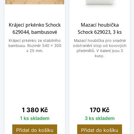
Krájecí prkénko Schock
Mazací houbička
629044, bambusové
Schock 629023, 3 ks
Krájecí prkénko ze stabilního
Mazací houbička pro snadné
bambusu. Rozměr 540 x 300
odstranění stop od kovových
x 25 mm.
předmětů. V balení jsou 3
kusy.
Cena
Cena
1 380 Kč
170 Kč
1 ks skladem
3 ks skladem
Přidat do košíku
Přidat do košíku