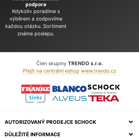
podpora
Kdykoliv poradíme s
výběrem a zodpovíme
každou otázku. Sortiment
známe poslepu.
Člen skupiny
TRENDO s.r.o.
Přejít na centrální eshop www.trendo.cz
AUTORIZOVANÝ PRODEJCE SCHOCK
DŮLEŽITÉ INFORMACE