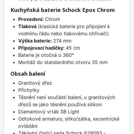
Kuchyňská baterie Schock Epos Chrom
Provedení:
Chrom
Tlaková
(klasická baterie pro připojení k
vodnímu řádu nebo tlakovému ohřívači)
Výška baterie:
274 mm
Připojovací hadičky:
45 cm
Baterie je otočná o 360°
Montáž do standardního otvoru 35 mm
Obsah balení
Granitový dřez
Příchytky
Těsnění není součástí balení, u granitových
dřezů se jako těsnění používá silikon
Diamantový vrták SB Light
Odtokové armatury, sítko/zátka, excentrické
ovládání
Základní čistící sada Schock 629093 -