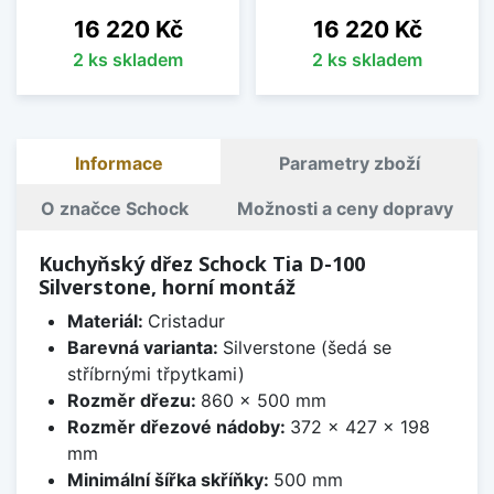
Cena
Cena
16 220 Kč
16 220 Kč
2 ks skladem
2 ks skladem
Informace
Parametry zboží
O značce Schock
Možnosti a ceny dopravy
Kuchyňský dřez Schock Tia D-100
Silverstone, horní montáž
Materiál:
Cristadur
Barevná varianta:
Silverstone (šedá se
stříbrnými třpytkami)
Rozměr dřezu:
860 x 500 mm
Rozměr dřezové nádoby:
372 x 427 x 198
mm
Minimální šířka skříňky:
500 mm