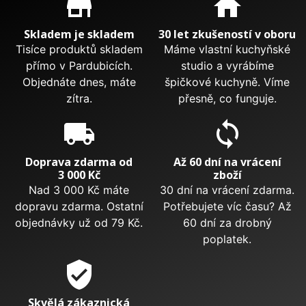
store_mall_directory
home
Skladem je skladem
30 let zkušeností v oboru
Tisíce produktů skladem
Máme vlastní kuchyňské
přímo v Pardubicích.
studio a vyrábíme
Objednáte dnes, máte
špičkové kuchyně. Víme
zítra.
přesně, co funguje.
local_shipping
sync
Doprava zdarma od
Až 60 dní na vrácení
3 000 Kč
zboží
Nad 3 000 Kč máte
30 dní na vrácení zdarma.
dopravu zdarma. Ostatní
Potřebujete víc času? Až
objednávky už od 79 Kč.
60 dní za drobný
poplatek.
verified_user
Skvělá zákaznická