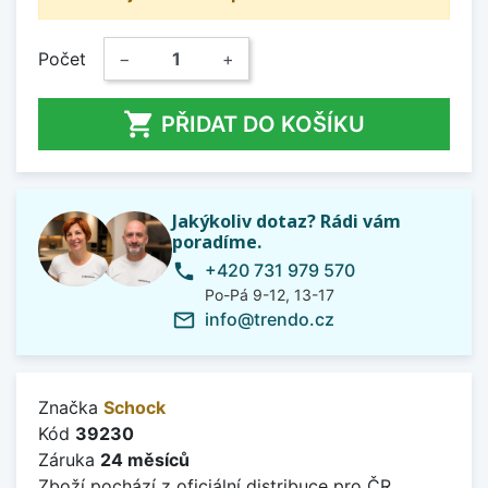
Počet
−
+

PŘIDAT DO KOŠÍKU
Jakýkoliv dotaz? Rádi vám
poradíme.
+420 731 979 570
phone
Po-Pá 9-12, 13-17
info@trendo.cz
mail_outline
Značka
Schock
Kód
39230
Záruka
24 měsíců
Zboží pochází z oficiální distribuce pro ČR