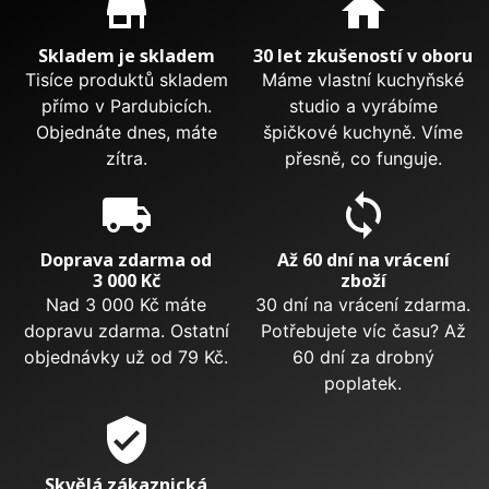
store_mall_directory
home
Skladem je skladem
30 let zkušeností v oboru
Tisíce produktů skladem
Máme vlastní kuchyňské
přímo v Pardubicích.
studio a vyrábíme
Objednáte dnes, máte
špičkové kuchyně. Víme
zítra.
přesně, co funguje.
local_shipping
sync
Doprava zdarma od
Až 60 dní na vrácení
3 000 Kč
zboží
Nad 3 000 Kč máte
30 dní na vrácení zdarma.
dopravu zdarma. Ostatní
Potřebujete víc času? Až
objednávky už od 79 Kč.
60 dní za drobný
poplatek.
verified_user
Skvělá zákaznická