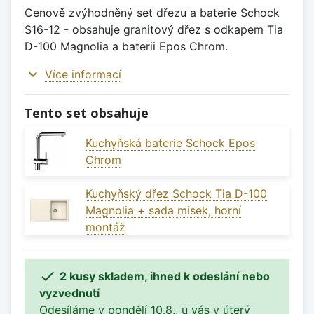
Cenově zvýhodněný set dřezu a baterie Schock
S16-12 - obsahuje granitový dřez s odkapem Tia
D-100 Magnolia a baterii Epos Chrom.
expand_more
Více informací
Tento set obsahuje
Kuchyňská baterie Schock Epos
Chrom
Kuchyňský dřez Schock Tia D-100
Magnolia + sada misek, horní
montáž

2 kusy skladem, ihned k odeslání nebo
vyzvednutí
Odesíláme v pondělí 10.8., u vás v úterý