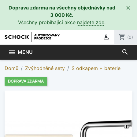
×
Doprava zdarma na všechny objednávky nad
3 000 Kč.
Všechny probíhající akce
najdete zde
.

shopping_cart
(0)
search

MENU
Domů
Zvýhodněné sety
S odkapem + baterie
DOPRAVA ZDARMA