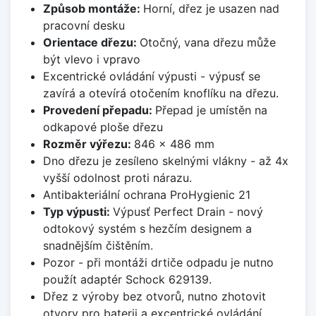
Způsob montáže:
Horní, dřez je usazen nad
pracovní desku
Orientace dřezu:
Otočný, vana dřezu může
být vlevo i vpravo
Excentrické ovládání výpusti - výpusť se
zavírá a otevírá otočením knoflíku na dřezu.
Provedení přepadu:
Přepad je umístěn na
odkapové ploše dřezu
Rozměr výřezu:
846 x 486 mm
Dno dřezu je zesíleno skelnými vlákny - až 4x
vyšší odolnost proti nárazu.
Antibakteriální ochrana ProHygienic 21
Typ výpusti:
Výpusť Perfect Drain - nový
odtokový systém s hezčím designem a
snadnějším čištěním.
Pozor - při montáži drtiče odpadu je nutno
použít adaptér Schock 629139.
Dřez z výroby bez otvorů, nutno zhotovit
otvory pro baterii a excentrické ovládání.