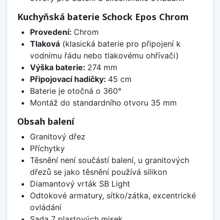
Kuchyňská baterie Schock Epos Chrom
Provedení:
Chrom
Tlaková
(klasická baterie pro připojení k
vodnímu řádu nebo tlakovému ohřívači)
Výška baterie:
274 mm
Připojovací hadičky:
45 cm
Baterie je otočná o 360°
Montáž do standardního otvoru 35 mm
Obsah balení
Granitový dřez
Příchytky
Těsnění není součástí balení, u granitových
dřezů se jako těsnění používá silikon
Diamantový vrták SB Light
Odtokové armatury, sítko/zátka, excentrické
ovládání
Sada 7 plastových misek