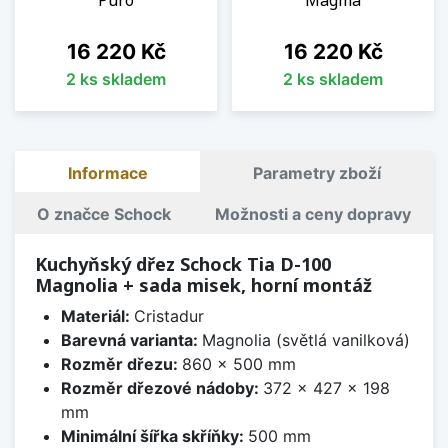
Puro
Magma
Cena
Cena
16 220 Kč
16 220 Kč
2 ks skladem
2 ks skladem
Informace
Parametry zboží
O značce Schock
Možnosti a ceny dopravy
Kuchyňský dřez Schock Tia D-100
Magnolia + sada misek, horní montáž
Materiál:
Cristadur
Barevná varianta:
Magnolia (světlá vanilková)
Rozměr dřezu:
860 x 500 mm
Rozměr dřezové nádoby:
372 x 427 x 198
mm
Minimální šířka skříňky:
500 mm