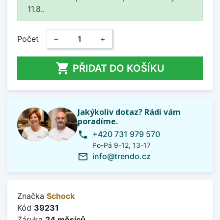
11.8..
Počet
−
+

PŘIDAT DO KOŠÍKU
Jakýkoliv dotaz? Rádi vám
poradíme.
+420 731 979 570
phone
Po-Pá 9-12, 13-17
info@trendo.cz
mail_outline
Značka
Schock
Kód
39231
Záruka
24 měsíců