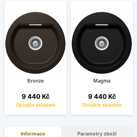
Bronze
Magma
Cena
Cena
9 440 Kč
9 440 Kč
Obvykle skladem
Obvykle skladem
Informace
Parametry zboží