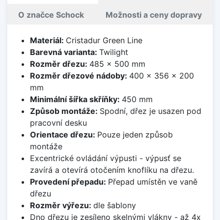
O značce Schock
Možnosti a ceny dopravy
Materiál:
Cristadur Green Line
Barevná varianta:
Twilight
Rozměr dřezu:
485 x 500 mm
Rozměr dřezové nádoby:
400 x 356 x 200
mm
Minimální šířka skříňky:
450 mm
Způsob montáže:
Spodní, dřez je usazen pod
pracovní desku
Orientace dřezu:
Pouze jeden způsob
montáže
Excentrické ovládání výpusti - výpusť se
zavírá a otevírá otočením knoflíku na dřezu.
Provedení přepadu:
Přepad umístěn ve vaně
dřezu
Rozměr výřezu:
dle šablony
Dno dřezu je zesíleno skelnými vlákny - až 4x