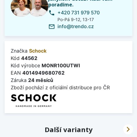
poradíme.
+420 731 979 570
phone
Po-Pá 9-12, 13-17
info@trendo.cz
mail_outline
Značka
Schock
Kód
44562
Kód výrobce
MONR100UTWI
EAN
4014949680762
Záruka
24 měsíců
Zboží pochází z oficiální distribuce pro ČR

Další varianty