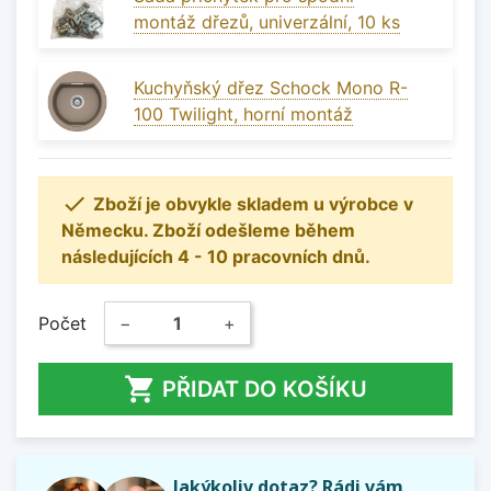
montáž dřezů, univerzální, 10 ks
Kuchyňský dřez Schock Mono R-
100 Twilight, horní montáž

Zboží je obvykle skladem u výrobce v
Německu. Zboží odešleme během
následujících 4 - 10 pracovních dnů.
Počet
−
+

PŘIDAT DO KOŠÍKU
Jakýkoliv dotaz? Rádi vám