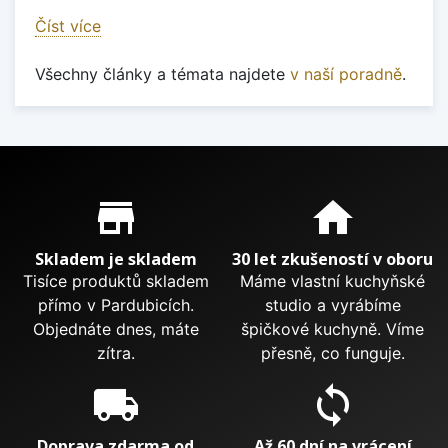
Číst více
Všechny články a témata najdete
v naší poradně
.
Proč nakupovat u nás?
store_mall_directory
home
Skladem je skladem
30 let zkušeností v oboru
Tisíce produktů skladem
Máme vlastní kuchyňské
přímo v Pardubicích.
studio a vyrábíme
Objednáte dnes, máte
špičkové kuchyně. Víme
zítra.
přesně, co funguje.
local_shipping
sync
Doprava zdarma od
Až 60 dní na vrácení