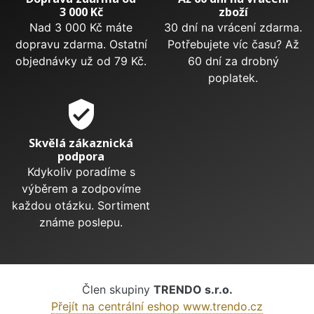
3 000 Kč
zboží
Nad 3 000 Kč máte
30 dní na vrácení zdarma.
dopravu zdarma. Ostatní
Potřebujete víc času? Až
objednávky už od 79 Kč.
60 dní za drobný
poplatek.
verified_user
Skvělá zákaznická
podpora
Kdykoliv poradíme s
výběrem a zodpovíme
každou otázku. Sortiment
známe poslepu.
Člen skupiny
TRENDO s.r.o.
Přejít na centrální eshop www.trendo.cz