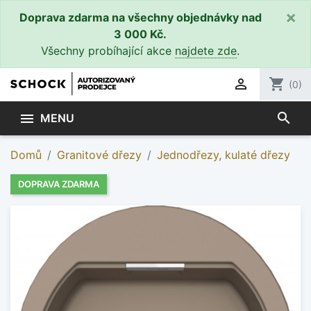
×
Doprava zdarma na všechny objednávky nad
3 000 Kč.
Všechny probíhající akce
najdete zde
.

shopping_cart
(0)
search

MENU
Domů
Granitové dřezy
Jednodřezy, kulaté dřezy
DOPRAVA ZDARMA