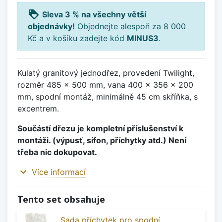
loyalty
Sleva 3 % na všechny větší
objednávky!
Objednejte alespoň za 8 000
Kč a v košíku zadejte kód
MINUS3
.
Kulatý granitový jednodřez, provedení Twilight,
rozměr 485 x 500 mm, vana 400 x 356 x 200
mm, spodní montáž, minimálně 45 cm skříňka, s
excentrem.
Součástí dřezu je kompletní příslušenství k
montáži. (výpusť, sifon, příchytky atd.) Není
třeba nic dokupovat.
expand_more
Více informací
Tento set obsahuje
Sada příchytek pro spodní