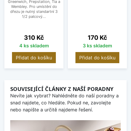
Greenwich, Prepstation, Tia a
Wembley. Pro umístění do
dřezu je nutný standartní 3
1/2 palcový...
Cena
Cena
310 Kč
170 Kč
4 ks skladem
3 ks skladem
Přidat do košíku
Přidat do košíku
SOUVISEJÍCÍ ČLÁNKY Z NAŠÍ PORADNY
Nevíte jak vybrat? Nahlédněte do naší poradny a
snad najdete, co hledáte. Pokud ne, zavolejte
nebo napište a určitě najdeme řešení.